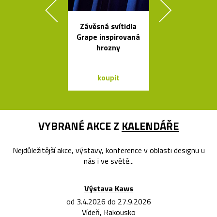
Závěsná svítidla
Židle a stol
Grape inspirovaná
kolekce I
hrozny
Between 
&Traditio
koupit
koupit
VYBRANÉ AKCE Z
KALENDÁŘE
Nejdůležitější akce, výstavy, konference v oblasti designu u
nás i ve světě...
Výstava Kaws
od 3.4.2026 do 27.9.2026
Vídeň, Rakousko