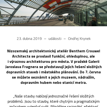
23. dubna 2019
události
Ondřej Krynek
Nizozemský architektonický ateliér Benthem Crouwel
Architects se proslavil funkční, ohleduplnou, ale
i výraznou architekturou pro města. V pražské Galerii
Jaroslava Fragnera se představují jejich řešení složitých
dopravních staveb i městského plánování. Do 7. června
se můžete seznámit s jejich muzeem, nádražím,
dopravním hubem nebo stanicí metra.
„Naše stavby nabízejí jednoznačné řešení složitých
problémů. Jsou to stavby, které chytrým a pragmatickým
způsobem vylepšují svět. Přinášíme racionální, efektivní