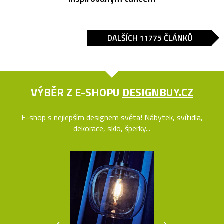
DALŠÍCH 11775 ČLÁNKŮ
VÝBĚR Z E-SHOPU
DESIGNBUY.CZ
E-shop s nejlepším designem světa! Nábytek, svítidla,
dekorace, sklo, šperky...