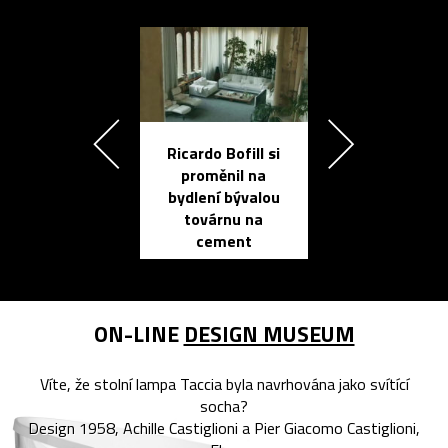
Ricardo Bofill si
Přichází ten
proměnil na
propracovan
bydlení bývalou
elektronic
továrnu na
zápisník
cement
reMarkable
ON-LINE
DESIGN MUSEUM
Víte, že stolní lampa Taccia byla navrhována jako svítící
socha?
Design 1958, Achille Castiglioni a Pier Giacomo Castiglioni,