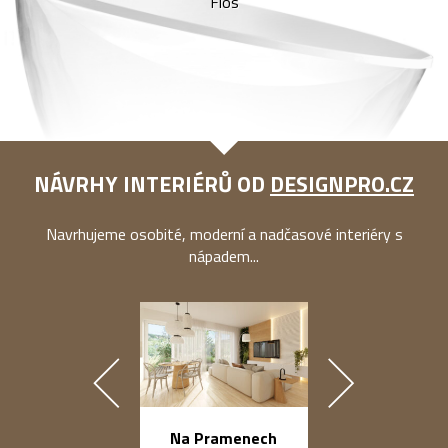
Flos
NÁVRHY INTERIÉRŮ OD
DESIGNPRO.CZ
Navrhujeme osobité, moderní a nadčasové interiéry s
nápadem...
náměstí Na Ba
Na Pramenech