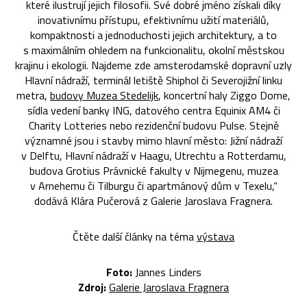
které ilustrují jejich filosofii. Své dobré jméno získali díky
inovativnímu přístupu, efektivnímu užití materiálů,
kompaktnosti a jednoduchosti jejich architektury, a to
s maximálním ohledem na funkcionalitu, okolní městskou
krajinu i ekologii. Najdeme zde amsterodamské dopravní uzly
Hlavní nádraží, terminál letiště Shiphol či Severojižní linku
metra,
budovy Muzea Stedelijk
, koncertní haly Ziggo Dome,
sídla vedení banky ING, datového centra Equinix AM4 či
Charity Lotteries nebo rezidenční budovu Pulse. Stejně
významné jsou i stavby mimo hlavní město: Jižní nádraží
v Delftu, Hlavní nádraží v Haagu, Utrechtu a Rotterdamu,
budova Grotius Právnické fakulty v Nijmegenu, muzea
v Arnehemu či Tilburgu či apartmánový dům v Texelu,“
dodává Klára Pučerová z Galerie Jaroslava Fragnera.
Čtěte další články na téma
výstava
Foto:
Jannes Linders
Zdroj:
Galerie Jaroslava Fragnera