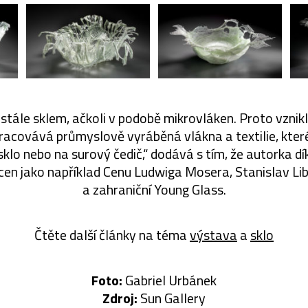
e stále sklem, ačkoli v podobě mikrovláken. Proto vznikl
pracovává průmyslově vyráběná vlákna a textilie, kter
sklo nebo na surový čedič,“ dodává s tím, že autorka d
 cen jako například Cenu Ludwiga Mosera, Stanislav L
a zahraniční Young Glass.
Čtěte další články na téma
výstava
a
sklo
Foto:
Gabriel Urbánek
Zdroj:
Sun Gallery