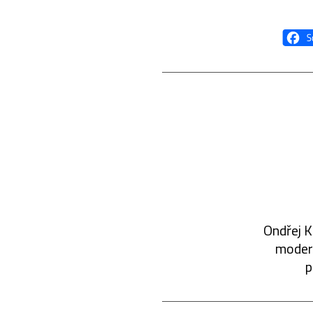
Ondřej K
modern
p