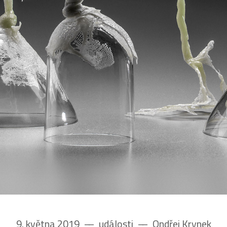
9. května 2019
––
události
––
Ondřej Krynek