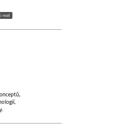
konceptů,
ologií,
y.