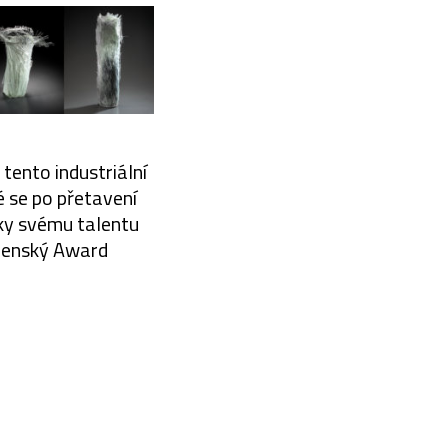
 tento industriální
é se po přetavení
íky svému talentu
ibenský Award