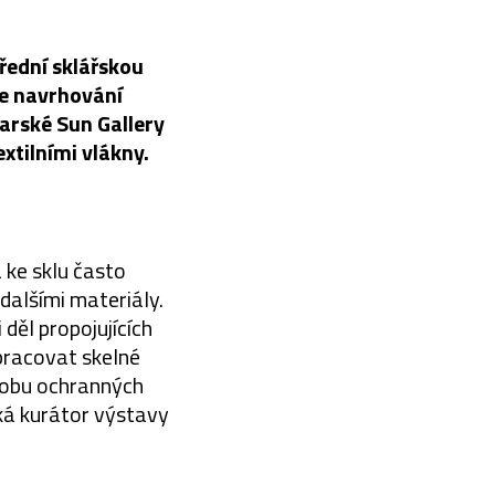
řední sklářskou
je navrhování
varské Sun Gallery
xtilními vlákny.
 ke sklu často
dalšími materiály.
děl propojujících
zpracovat skelné
ýrobu ochranných
ká kurátor výstavy