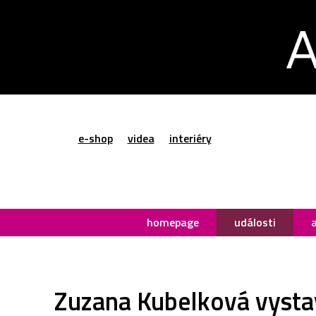
e-shop
videa
interiéry
homepage
události
Zuzana Kubelková vystavu