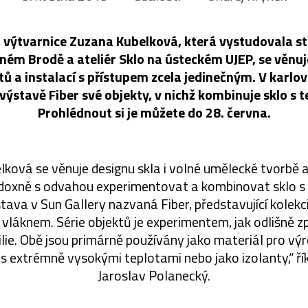
 výtvarnice Zuzana Kubelková, která vystudovala st
zném Brodě a ateliér Sklo na ústeckém UJEP, se věnu
ů a instalací s přístupem zcela jedinečným. V karlo
výstavě Fiber své objekty, v nichž kombinuje sklo s te
Prohlédnout si je můžete do 28. června.
ková se věnuje designu skla i volné umělecké tvorbě a
doxně s odvahou experimentovat a kombinovat sklo s 
tava v Sun Gallery nazvaná Fiber, představující kolekci 
m vláknem. Série objektů je experimentem, jak odlišně 
ilie. Obě jsou primárně používány jako materiál pro v
s extrémně vysokými teplotami nebo jako izolanty,“ ří
Jaroslav Polanecký.