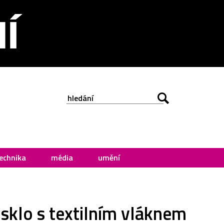
echnika
média
umění
 sklo s textilním vláknem