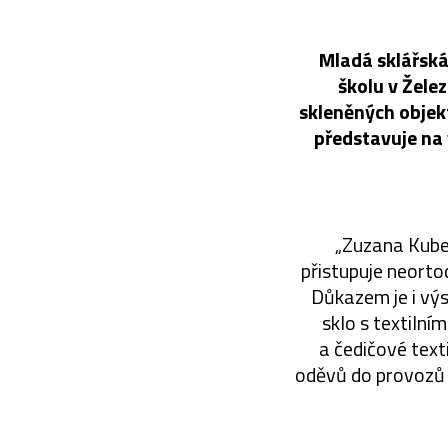
Mladá sklářská
školu v Žele
skleněných objekt
představuje na 
„Zuzana Kubel
přistupuje neorto
Důkazem je i výs
sklo s textilní
a čedičové text
oděvů do provozů 