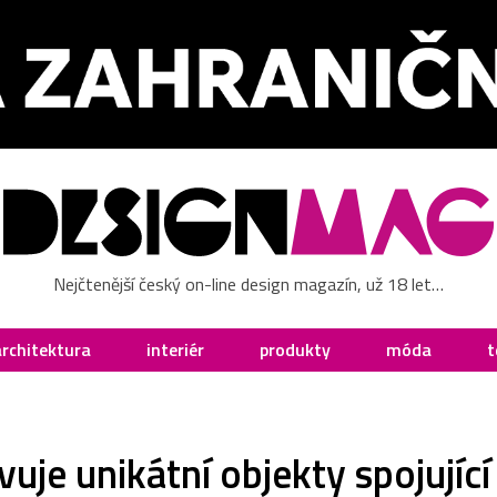
Nejčtenější český on-line design magazín, už 18 let…
architektura
interiér
produkty
móda
t
je unikátní objekty spojující