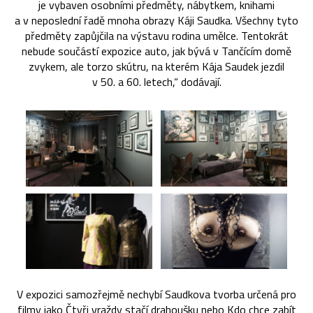
je vybaven osobními předměty, nábytkem, knihami
a v neposlední řadě mnoha obrazy Káji Saudka. Všechny tyto
předměty zapůjčila na výstavu rodina umělce. Tentokrát
nebude součástí expozice auto, jak bývá v Tančícím domě
zvykem, ale torzo skútru, na kterém Kája Saudek jezdil
v 50. a 60. letech,“ dodávají.
V expozici samozřejmě nechybí Saudkova tvorba určená pro
filmy jako Čtyři vraždy stačí drahoušku nebo Kdo chce zabít