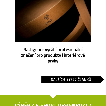
Rathgeber vyrábí profesionální
značení pro produkty i interiérové
prvky
DALŠÍCH 11777 ČLÁNKŮ
VÝBĚR Z E-SHOPU
DESIGNBUY.CZ