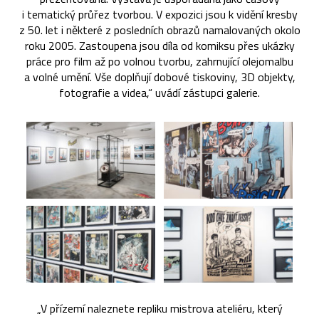
i tematický průřez tvorbou. V expozici jsou k vidění kresby
z 50. let i některé z posledních obrazů namalovaných okolo
roku 2005. Zastoupena jsou díla od komiksu přes ukázky
práce pro film až po volnou tvorbu, zahrnující olejomalbu
a volné umění. Vše doplňují dobové tiskoviny, 3D objekty,
fotografie a videa,“ uvádí zástupci galerie.
„V přízemí naleznete repliku mistrova ateliéru, který