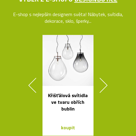
E-shop s nejlepším designem světa! Nábytek, svítidla,
dekorace, sklo, šperky...
Křišťálová svítidla
Kolekce sto
ve tvaru obřích
stolků Mille
bublin
od Bontempi
koupit
koupit