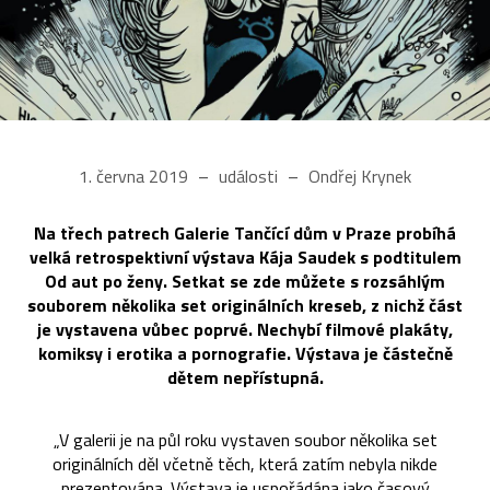
1. června 2019
události
Ondřej Krynek
Na třech patrech Galerie Tančící dům v Praze probíhá
velká retrospektivní výstava Kája Saudek s podtitulem
Od aut po ženy. Setkat se zde můžete s rozsáhlým
souborem několika set originálních kreseb, z nichž část
je vystavena vůbec poprvé. Nechybí filmové plakáty,
komiksy i erotika a pornografie. Výstava je částečně
dětem nepřístupná.
„V galerii je na půl roku vystaven soubor několika set
originálních děl včetně těch, která zatím nebyla nikde
prezentována. Výstava je uspořádána jako časový