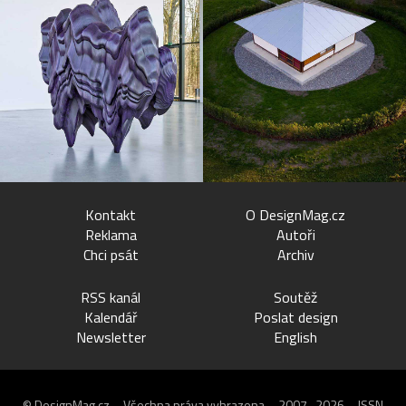
Kontakt
O DesignMag.cz
Reklama
Autoři
Chci psát
Archiv
RSS kanál
Soutěž
Kalendář
Poslat design
Newsletter
English
© DesignMag.cz – Všechna práva vyhrazena – 2007–2026 – ISSN