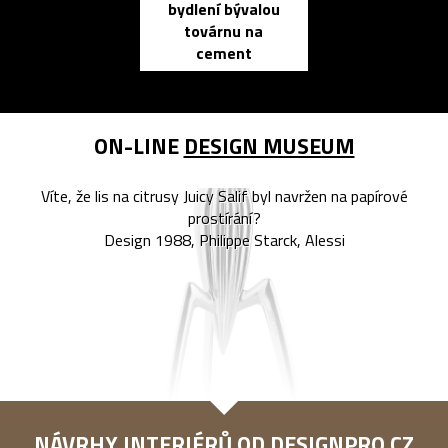
bydlení bývalou
elektronic
továrnu na
zápisník
cement
reMarkable
ON-LINE
DESIGN MUSEUM
Víte, že lis na citrusy Juicy Salif byl navržen na papírové
prostírání?
Design 1988, Philippe Starck, Alessi
NÁVRHY INTERIÉRŮ OD
DESIGNPRO.CZ