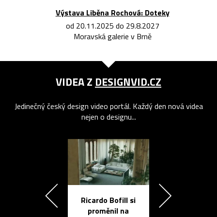
Výstava Liběna Rochová: Doteky
od 20.11.2025 do 29.8.2027
Moravská galerie v Brně
VIDEA Z
DESIGNVID.CZ
Jedinečný český design video portál. Každý den nová videa
nejen o designu...
Ricardo Bofill si
Přichází ten
proměnil na
propracovan