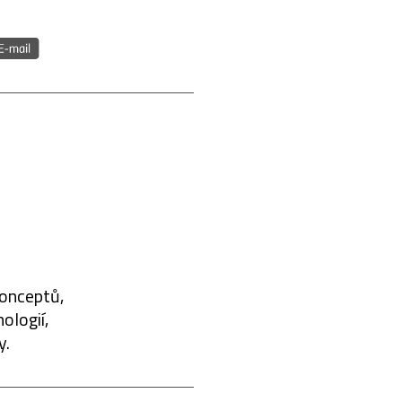
konceptů,
ologií,
y.