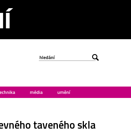
echnika
média
umění
revného taveného skla