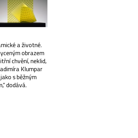
amické a životné.
achyceným obrazem
ní chvění, neklid,
Vladimíra Klumpar
 jako s běžným
,“ dodává.