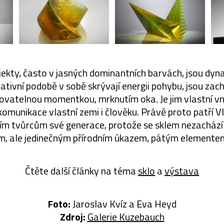
bjekty, často v jasných dominantních barvách, jsou dyn
lativní podobě v sobě skrývají energii pohybu, jsou z
vatelnou momentkou, mrknutím oka. Je jim vlastní vnitř
komunikace vlastní zemi i člověku. Právě proto patří 
ším tvůrcům své generace, protože se sklem nezachází
m, ale jedinečným přírodním úkazem, pátým elementem
Čtěte další články na téma
sklo
a
výstava
Foto:
Jaroslav Kvíz a Eva Heyd
Zdroj:
Galerie Kuzebauch