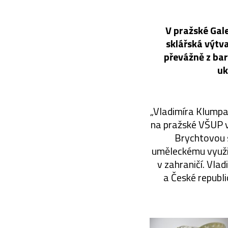
V pražské Gale
sklářská výtv
převážně z bar
uk
„Vladimíra Klumpa
na pražské VŠUP v 
Brychtovou 
uměleckému využit
v zahraničí. Vlad
a České republi