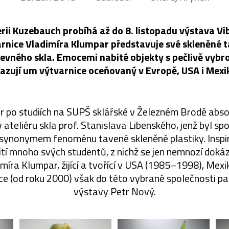
rii Kuzebauch probíhá až do 8. listopadu výstava Vi
arnice Vladimíra Klumpar představuje své skleněné t
evného skla. Emocemi nabité objekty s pečlivě vyb
azují um výtvarnice oceňovaný v Evropě, USA i Mexi
r po studiích na SUPŠ sklářské v Železném Brodě abs
ateliéru skla prof. Stanislava Libenského, jenž byl sp
synonymem fenoménu tavené skleněné plastiky. Inspiro
í mnoho svých studentů, z nichž se jen nemnozí dokáza
imíra Klumpar, žijící a tvořící v USA (1985–1998), Mex
ce (od roku 2000) však do této vybrané společnosti patř
výstavy Petr Nový.