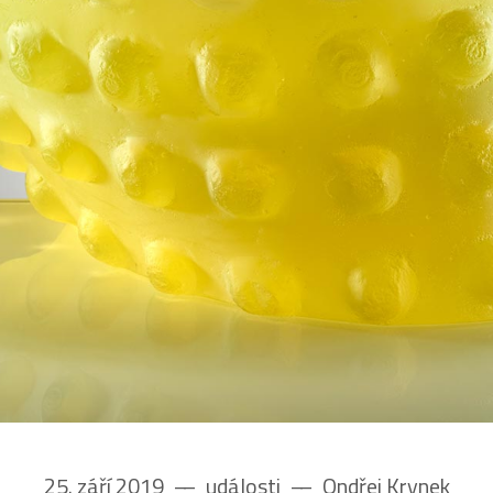
25. září 2019
––
události
––
Ondřej Krynek