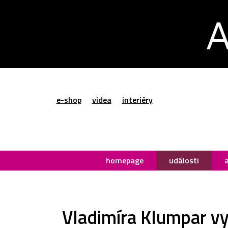
e-shop
videa
interiéry
homepage
události
Vladimíra Klumpar vy