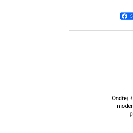
Ondřej K
modern
p