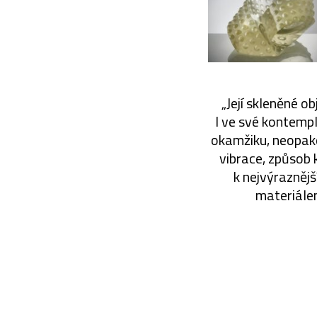
„Její skleněné o
I ve své kontemp
okamžiku, neopako
vibrace, způsob 
k nejvýrazněj
materiále