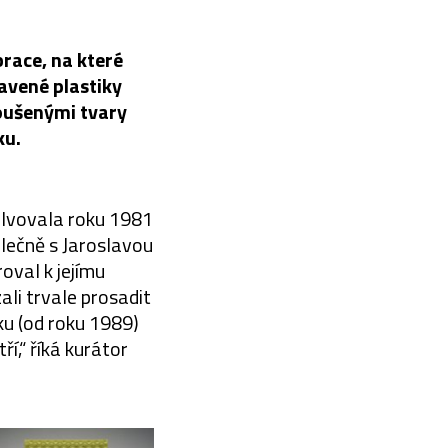
brace, na které
avené plastiky
roušenými tvary
ku.
olvovala roku 1981
olečně s Jaroslavou
val k jejímu
li trvale prosadit
iku (od roku 1989)
í,“ říká kurátor