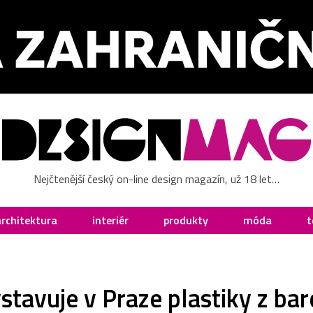
Nejčtenější český on-line design magazín, už 18 let…
architektura
interiér
produkty
móda
t
stavuje v Praze plastiky z ba