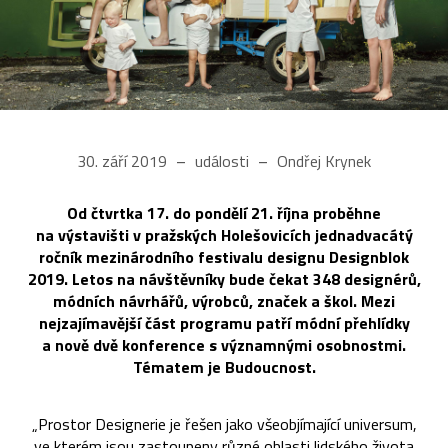
30. září 2019
události
Ondřej Krynek
Od čtvrtka 17. do pondělí 21. října proběhne
na výstavišti v pražských Holešovicích jednadvacátý
ročník mezinárodního festivalu designu Designblok
2019. Letos na návštěvníky bude čekat 348 designérů,
módních návrhářů, výrobců, značek a škol. Mezi
nejzajímavější část programu patří módní přehlídky
a nově dvě konference s významnými osobnostmi.
Tématem je Budoucnost.
„Prostor Designerie je řešen jako všeobjímající universum,
ve kterém jsou zastoupeny různé oblasti lidského života