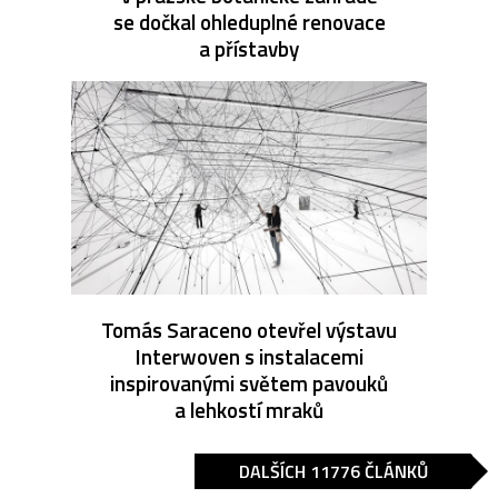
se dočkal ohleduplné renovace
a přístavby
Tomás Saraceno otevřel výstavu
Interwoven s instalacemi
inspirovanými světem pavouků
a lehkostí mraků
DALŠÍCH 11776 ČLÁNKŮ