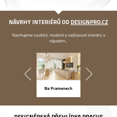
NÁVRHY INTERIÉRŮ OD
DESIGNPRO.CZ
Navrhujeme osobité, moderní a nadčasové interiéry s
nápadem...
náměstí Na Ba
Na Pramenech
DESIGNÉRSKÁ PŘEHLÍDKA
PRAGUE