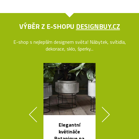
VÝBĚR Z E-SHOPU
DESIGNBUY.CZ
E-shop s nejlepším designem světa! Nábytek, svítidla,
dekorace, sklo, šperky...
Elegantní
Čeští sklen
květináče
ptáci jako sví
Botanique na
Night Bir