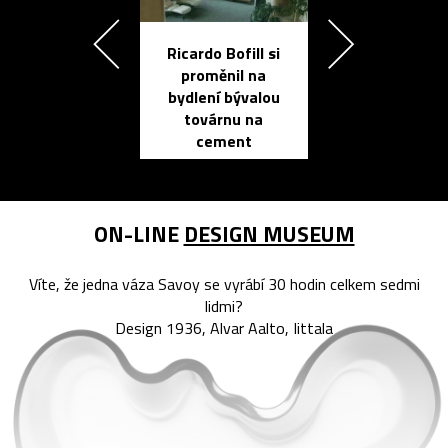
Ricardo Bofill si
Přichází ten
proměnil na
propracovan
bydlení bývalou
elektronic
továrnu na
zápisník
cement
reMarkable
ON-LINE
DESIGN MUSEUM
Víte, že jedna váza Savoy se vyrábí 30 hodin celkem sedmi
lidmi?
Design 1936, Alvar Aalto, Iittala