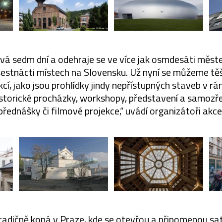
rvá sedm dní a odehraje se ve více jak osmdesáti měst
šestnácti místech na Slovensku. Už nyní se můžeme t
cí, jako jsou prohlídky jindy nepřístupných staveb v rá
historické procházky, workshopy, představení a samoz
přednášky či filmové projekce,“ uvádí organizátoři akce
tradičně koná v Praze, kde se otevřou a připomenou sat