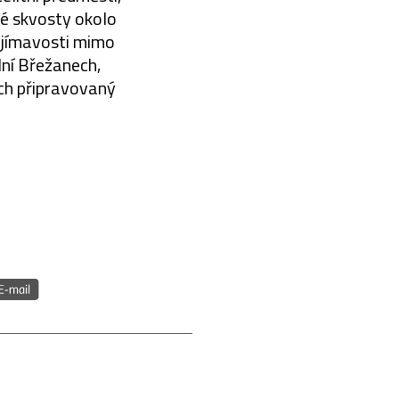
ké skvosty okolo
zajímavosti mimo
lní Břežanech,
ich připravovaný