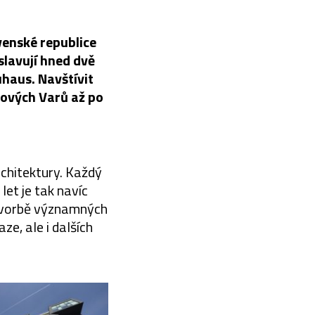
venské republice
slavují hned dvě
haus. Navštívit
lových Varů až po
rchitektury. Každý
let je tak navíc
o tvorbě významných
ze, ale i dalších