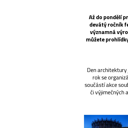
Až do pondělí p
devátý ročník f
významná výroč
můžete prohlídky
Den architektury 
rok se organizá
součástí akce soub
či výjimečných a