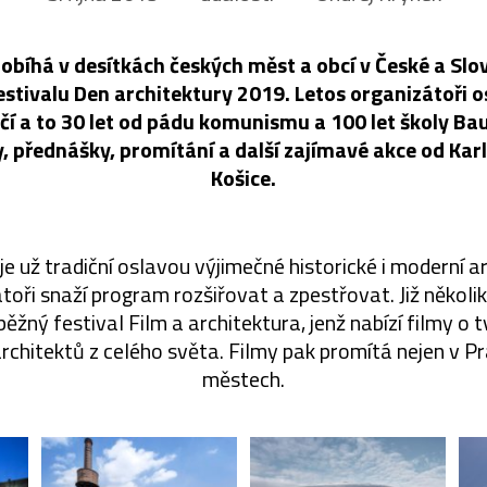
robíhá v desítkách českých měst a obcí v České a Slo
estivalu Den architektury 2019. Letos organizátoři o
í a to 30 let od pádu komunismu a 100 let školy Bau
, přednášky, promítání a další zajímavé akce od Kar
Košice.
je už tradiční oslavou výjimečné historické i moderní a
toři snaží program rozšiřovat a zpestřovat. Již několik 
ěžný festival Film a architektura, jenž nabízí filmy 
rchitektů z celého světa. Filmy pak promítá nejen v Pra
městech.