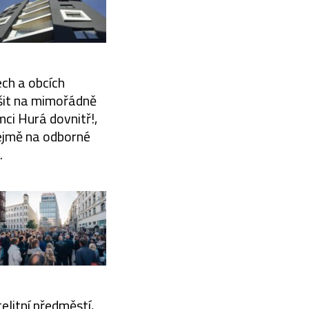
ech a obcích
ěšit na mimořádně
mci Hurá dovnitř!,
řejmě na odborné
.
elitní předměstí,