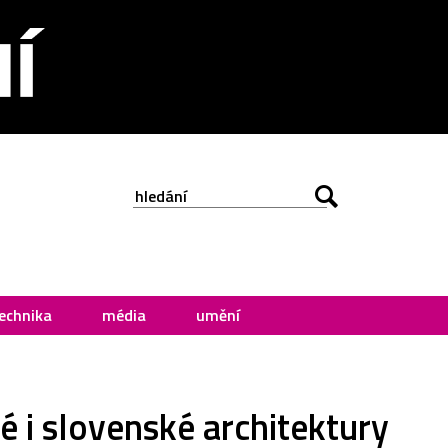
echnika
média
umění
é i slovenské architektury