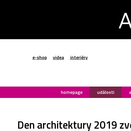
e-shop
videa
interiéry
homepage
události
Den architektury 2019 zve