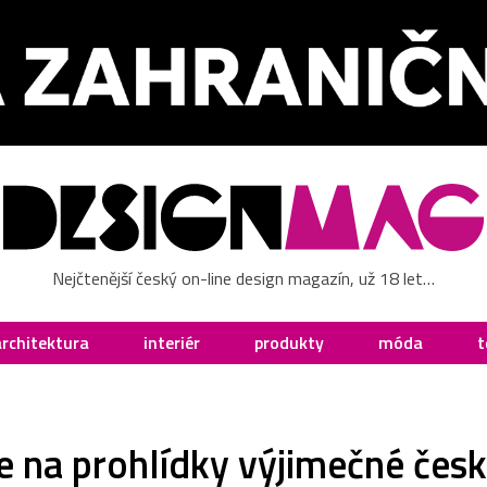
Nejčtenější český on-line design magazín, už 18 let…
architektura
interiér
produkty
móda
t
 na prohlídky výjimečné česk