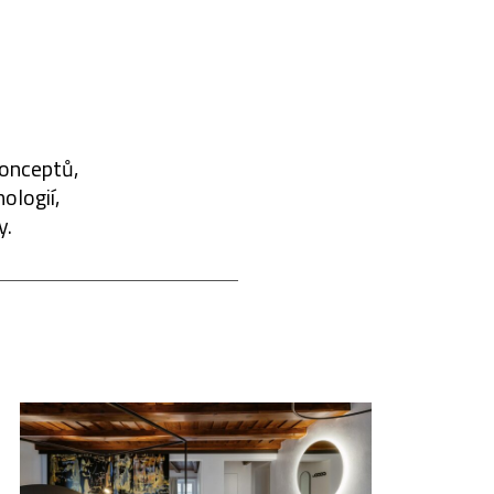
konceptů,
ologií,
y.