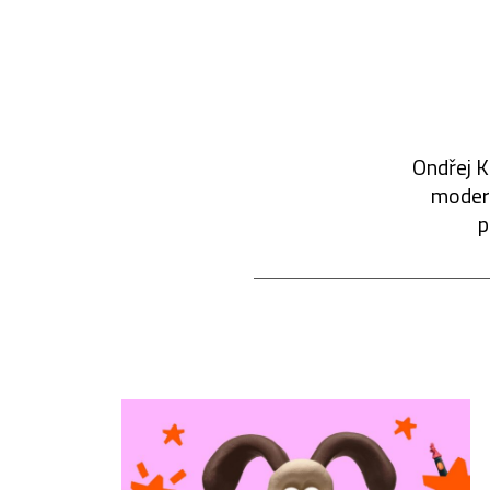
Ondřej K
modern
p