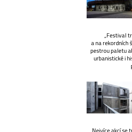
„Festival t
a na rekordních 
pestrou paletu ak
urbanistické i 
Nejvíce akcí se 