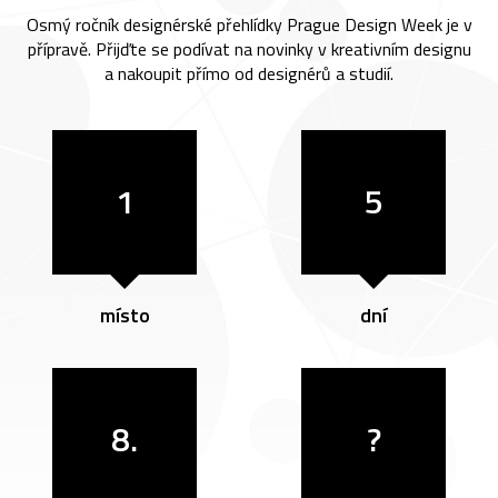
Osmý ročník designérské přehlídky Prague Design Week je v
přípravě. Přijďte se podívat na novinky v kreativním designu
a nakoupit přímo od designérů a studií.
1
5
místo
dní
8.
?