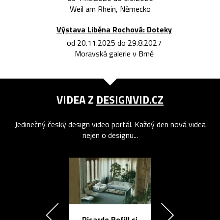
Weil am Rhein, Německo
Výstava Liběna Rochová: Doteky
od 20.11.2025 do 29.8.2027
Moravská galerie v Brně
VIDEA Z
DESIGNVID.CZ
Jedinečný český design video portál. Každý den nová videa
nejen o designu...
Ricardo Bofill si