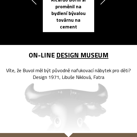
Přichází ten
proměnil na
propracovan
bydlení bývalou
elektronic
továrnu na
zápisník
cement
reMarkable
ON-LINE
DESIGN MUSEUM
Víte, že Buvol měl být původně nafukovací nábytek pro děti?
Design 1971, Libuše Niklová, Fatra