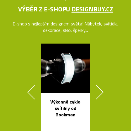
VÝBĚR Z E-SHOPU
DESIGNBUY.CZ
E-shop s nejlepším designem světa! Nábytek, svítidla,
dekorace, sklo, šperky...
Výkonné cyklo
Česká miska 
svítilny od
s ukrytý
Bookman
srdečním tv