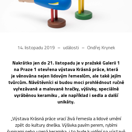
14. listopadu 2019
události
Ondřej Krynek
Nakrátko jen do 21. listopadu je v pražské Galerii 1
na Praze 1 otevřena výstava Krásná práce, která
je věnována nejen lidovým řemeslům, ale také jejím
tvůrcům. Návštěvníci si budou moci prohlédnout ručně
vyřezávané a malované hračky, výšivky, speciálně
vyráběnou keramiku , ale například i sedla a další
unikáty.
„Výstava Krásná práce vrací živá řemesla a lidové umění
zpět do kultury dneška. Výšivka pavím perem, rybími
šupinami nebo uzená keramika, i to bude k vidění na výstavě