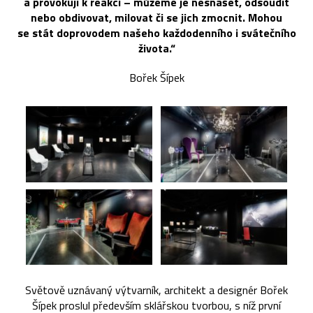
a provokují k reakci – můžeme je nesnášet, odsoudit
nebo obdivovat, milovat či se jich zmocnit. Mohou
se stát doprovodem našeho každodenního i svátečního
života.“
Bořek Šípek
Světově uznávaný výtvarník, architekt a designér Bořek
Šípek proslul především sklářskou tvorbou, s níž první