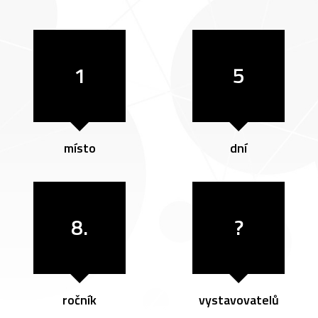
1
5
místo
dní
8.
?
ročník
vystavovatelů