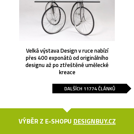
Velká výstava Design v ruce nabízí
přes 400 exponátů od originálního
designu až po ztřeštěné umělecké
kreace
DALŠÍCH 11774 ČLÁNKŮ
VÝBĚR Z E-SHOPU
DESIGNBUY.CZ