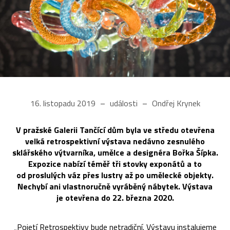
16. listopadu 2019
události
Ondřej Krynek
V pražské Galerii Tančící dům byla ve středu otevřena
velká retrospektivní výstava nedávno zesnulého
sklářského výtvarníka, umělce a designéra Bořka Šípka.
Expozice nabízí téměř tři stovky exponátů a to
od proslulých váz přes lustry až po umělecké objekty.
Nechybí ani vlastnoručně vyráběný nábytek. Výstava
je otevřena do 22. března 2020.
„Pojetí Retrospektivy bude netradiční. Výstavu instalujeme