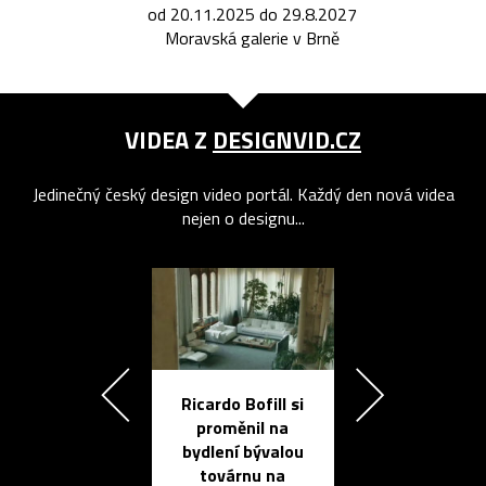
od 20.11.2025 do 29.8.2027
Moravská galerie v Brně
VIDEA Z
DESIGNVID.CZ
Jedinečný český design video portál. Každý den nová videa
nejen o designu...
Ricardo Bofill si
Přichází ten
proměnil na
propracovan
bydlení bývalou
elektronic
továrnu na
zápisník