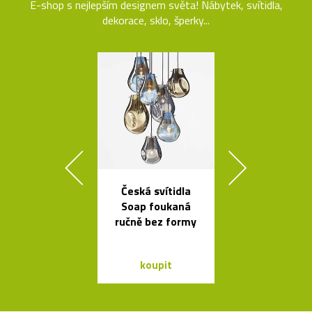
E-shop s nejlepším designem světa! Nábytek, svítidla,
dekorace, sklo, šperky...
Česká svítidla
Nezávadné l
Soap foukaná
na vodu od K
ručně bez formy
Rashida
koupit
koupit