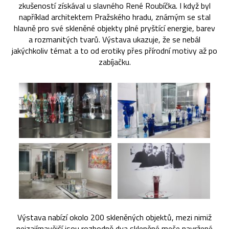
zkušeností získával u slavného René Roubíčka. I když byl
například architektem Pražského hradu, známým se stal
hlavně pro své skleněné objekty plné pryštící energie, barev
a rozmanitých tvarů. Výstava ukazuje, že se nebál
jakýchkoliv témat a to od erotiky přes přírodní motivy až po
zabíjačku.
Výstava nabízí okolo 200 skleněných objektů, mezi nimiž
nejzajímavější jsou rozhodně dva skleněné meče navržené