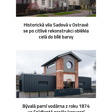
Historická vila Sadová v Ostravě
se po citlivé rekonstrukci oblékla
celá do bílé barvy
Bývalá parní vodárna z roku 1874
ve Frýdlantě prošla konverzí