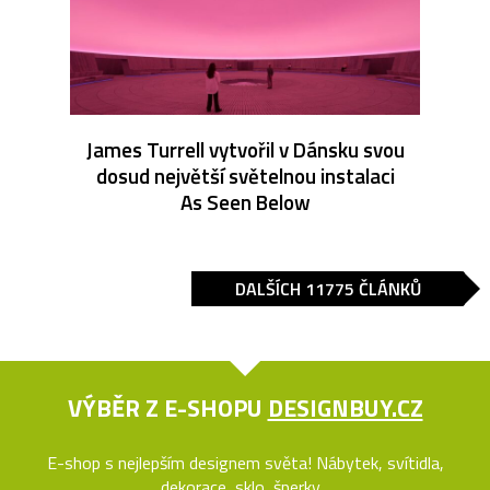
James Turrell vytvořil v Dánsku svou
dosud největší světelnou instalaci
As Seen Below
DALŠÍCH 11775 ČLÁNKŮ
VÝBĚR Z E-SHOPU
DESIGNBUY.CZ
E-shop s nejlepším designem světa! Nábytek, svítidla,
dekorace, sklo, šperky...