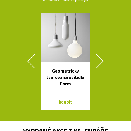
Geometricky
Tečkami zdo
tvarovaná svítidla
křišťálová ko
Form
od Olgoj Cho
koupit
koupit
VYBRANÉ AKCE Z
KALENDÁŘE