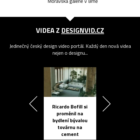
Moravská galerie v Brně
VIDEA Z
DESIGNVID.CZ
Jedinečný český design video portál. Každý den nová videa
nejen o designu...
Ricardo Bofill si
Přichází ten
proměnil na
propracovan
bydlení bývalou
elektronic
továrnu na
zápisník
cement
reMarkable