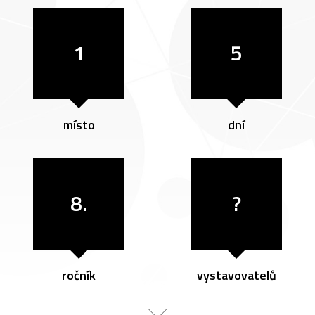
1
5
místo
dní
8.
?
ročník
vystavovatelů