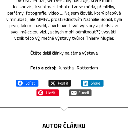
bytost.“ Použil jsem všechny nástroje, které mám
k dispozici, k sublimaci tohoto tvora: móda, přehlídky,
parfémy, fotografie, video … Nejsem člověk, který přebývá
v minulosti, ale MMFA, prostřednictvím Nathalie Bondil, byla
první, kdo mi navrhl, abych uvedl své výtvory a představil
svoji měleckou vizi. Jak bych mohl odmítnout?”, vysvětlil
vznik této výjimečné výstavy tvůrce Thierry Mugler.
Čtěte další články na téma
výstava
Foto a zdroj:
Kunsthall Rotterdam
AUTOR ČLÁNKU