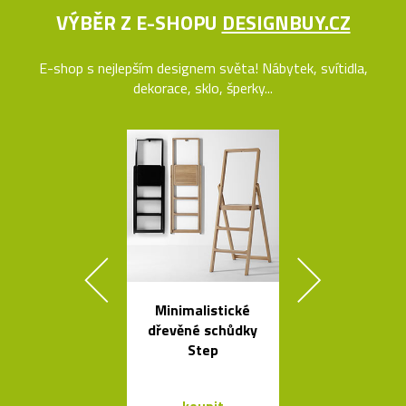
VÝBĚR Z E-SHOPU
DESIGNBUY.CZ
E-shop s nejlepším designem světa! Nábytek, svítidla,
dekorace, sklo, šperky...
Minimalistické
Kolekce svít
dřevěné schůdky
Flowerpot 
Step
Vernera Pan