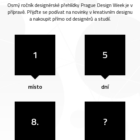
Osmý ročník designérské přehlídky Prague Design Week je v
přípravě. Přijďte se podívat na novinky v kreativním designu
a nakoupit přímo od designérů a studií.
1
5
místo
dní
8.
?