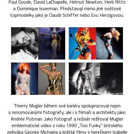
Paul Goude, David LaChapelle, Helmut Newton, Herb Ritts
a Dominique Isserman. Představují mimo jiné světové
topmodelky jako je Claudii Schiffer nebo Evu Herzigovou.
Thierry Mugler během své kariéry spolupracoval nejen
s renomovanými fotografy, ale i s filmaři a architekty jako
Andrée Putman. Jako fotograf a režisér režíroval Mugler
emblematické video z roku 1990 „Too Funky“ britského
zpěváka George Michaela a krátké filmy s herečkami Isabelle