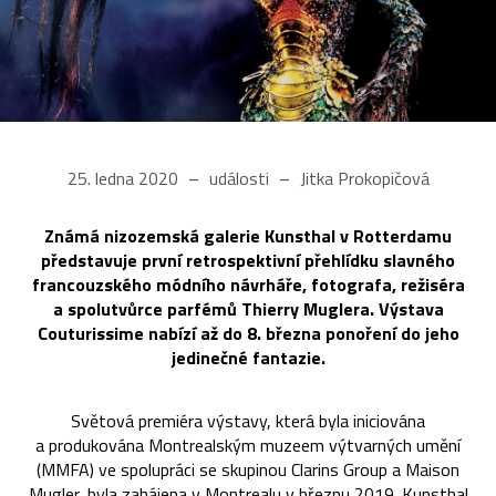
25. ledna 2020
události
Jitka Prokopičová
Známá nizozemská galerie Kunsthal v Rotterdamu
představuje první retrospektivní přehlídku slavného
francouzského módního návrháře, fotografa, režiséra
a spolutvůrce parfémů Thierry Muglera. Výstava
Couturissime nabízí až do 8. března ponoření do jeho
jedinečné fantazie.
Světová premiéra výstavy, která byla iniciována
a produkována Montrealským muzeem výtvarných umění
(MMFA) ve spolupráci se skupinou Clarins Group a Maison
Mugler, byla zahájena v Montrealu v březnu 2019. Kunsthal