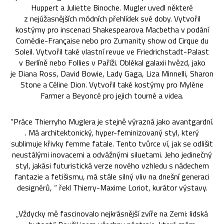
Huppert a Juliette Binoche. Mugler uvedl některé
z nejúžasnějších módních přehlídek své doby. Vytvořil
kostýmy pro inscenaci Shakespearova Macbetha v podání
Comédie-Française nebo pro Zumanity show od Cirque du
Soleil. Vytvořil také vlastní revue ve Friedrichstadt-Palast
v Berlíně nebo Follies v Paříži. Oblékal galaxii hvězd, jako
je Diana Ross, David Bowie, Lady Gaga, Liza Minnelli, Sharon
Stone a Céline Dion. Vytvořil také kostýmy pro Mylène
Farmer a Beyoncé pro jejich tourné a videa.
“Práce Thierryho Muglera je stejně výrazná jako avantgardní.
. Má architektonický, hyper-feminizovaný styl, který
sublimuje křivky femme fatale. Tento tvůrce ví, jak se odlišit
neustálými inovacemi a odvážnými siluetami. Jeho jedinečný
styl, jakási futuristická verze nového vzhledu s nádechem
fantazie a fetišismu, má stále silný vliv na dnešní generaci
designérů, “ řekl Thierry-Maxime Loriot, kurátor výstavy.
„Vždycky mě fascinovalo nejkrásnější zvíře na Zemi: lidská