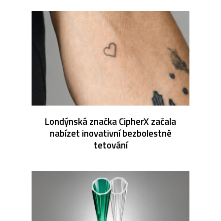
Londýnská značka CipherX začala
nabízet inovativní bezbolestné
tetování