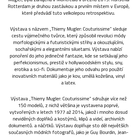
Rotterdam je druhou zastávkou a prvním místem v Evropě,
které předvádí tuto velkolepou retrospektivu.
Výstava s názvem „Thierry Mugler: Couturissime“ sleduje
cestu výjimečného tvůrce, který způsobil revoluci módy
morfologickými a futuristickými střihy a okouzlujícími,
sochařskými a elegantními siluetami. Výstava nabízí
ponoření do jeho jedinečné fantazie, kde se setkávají jeho
perfekcionismus, prestiž v hollywoodském stylu, sny,
erotika a sci-fi. Dokumentuje jeho odvahu pro použití
inovativních materiálů jako je kov, umělá kožešina, vinyl
a latex.
Výstava „Thierry Mugler: Couturissime“ sdružuje více než
150 modelů, z nichž většina je vystavena poprvé,
vytvořených v letech 1977 až 2014, jakož i mnoho dosud
neviděných doplňků a kostýmů, klipů a videí, archivních
dokumentů. a náčrtků. Výstavu doplňuje sto děl největších
současných módních fotografů, jako je Guy Bourdin, Jean-