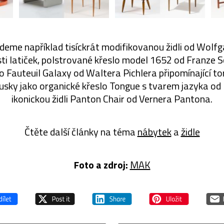
jdeme například tisíckrát modifikovanou židli od Wolfg
ti latiček, polstrované křeslo model 1652 od Franze S
lo Fauteuil Galaxy od Waltera Pichlera připomínající to
ousky jako organické křeslo Tongue s tvarem jazyka od P
ikonickou židli Panton Chair od Vernera Pantona.
Čtěte další články na téma
nábytek
a
židle
Foto a zdroj:
MAK