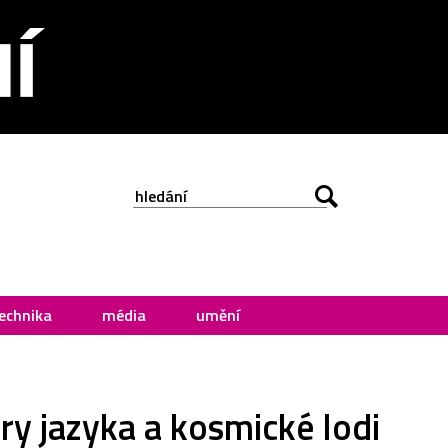
echnika
média
umění
ry jazyka a kosmické lodi