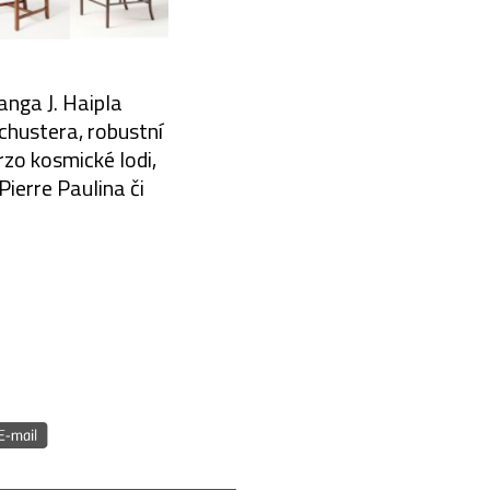
anga J. Haipla
chustera, robustní
rzo kosmické lodi,
ierre Paulina či