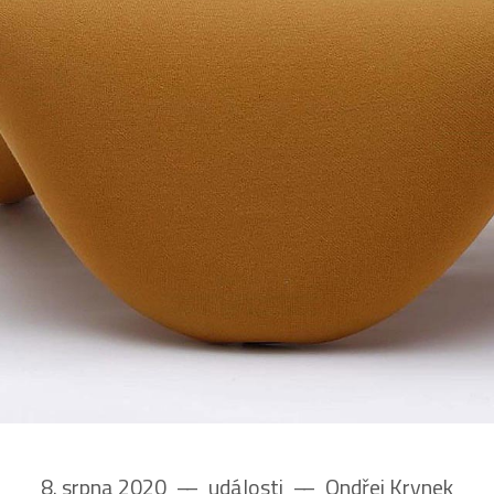
8. srpna 2020
––
události
––
Ondřej Krynek