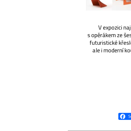
V expozici na
s opěrákem ze šes
futuristické křes
ale i moderní k