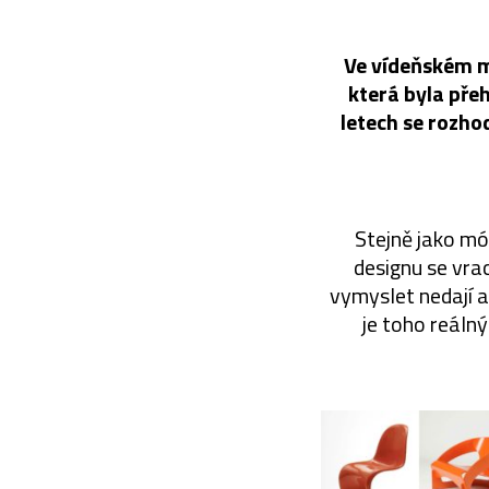
Ve vídeňském m
která byla přeh
letech se rozh
Stejně jako mó
designu se vrac
vymyslet nedají a
je toho reáln