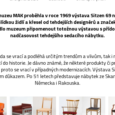
uzeu MAK proběhla v roce 1969 výstava Sitzen 69 ne
lídkou židlí a křesel od tehdejších designérů a značek
odlo muzeum připomenout totožnou výstavou s příd
nadčasovost tehdejšího sedacího nábytku.
da se vrací a podléhá určitým trendům a vlivům, tak i
í do historie. Je dávno známé, že některé produkty či 
 proto se vrací v případných modernizacích. Výstava S
ým důkazem. Po 51 letech představuje nábytek ze Skandi
Německa i Rakouska.