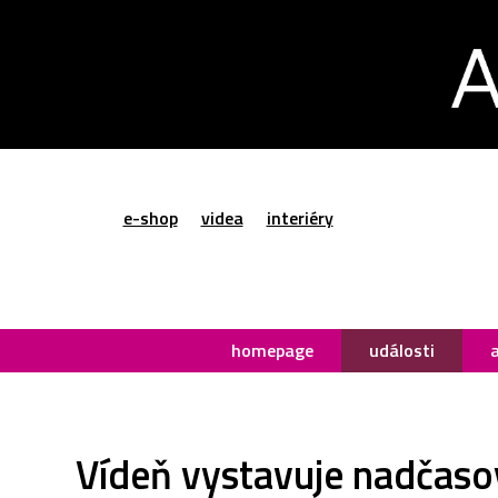
e-shop
videa
interiéry
homepage
události
Vídeň vystavuje nadčasov