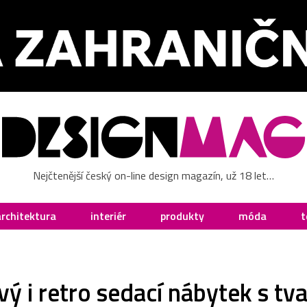
Nejčtenější český on-line design magazín, už 18 let…
architektura
interiér
produkty
móda
t
ý i retro sedací nábytek s tva