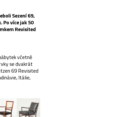
boli Sezení 69,
. Po více jak 50
omkem Revisited
 nábytek včetně
prvky se dvakrát
itzen 69 Revisited
návie, Itálie,