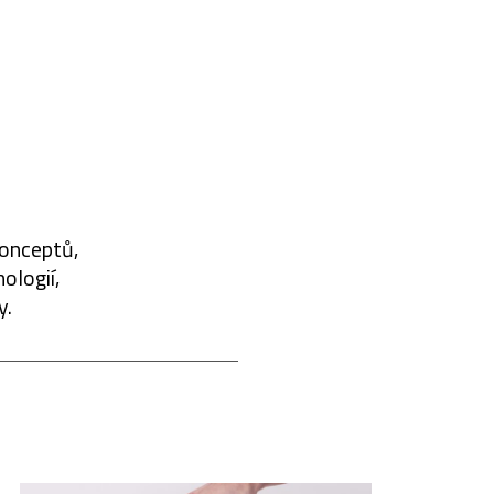
konceptů,
ologií,
y.