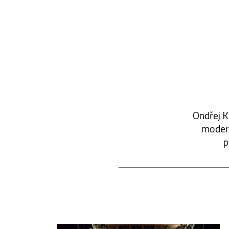
Ondřej K
modern
p