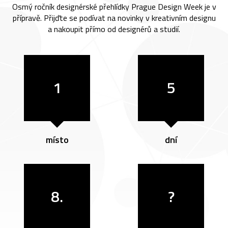
Osmý ročník designérské přehlídky Prague Design Week je v
přípravě. Přijďte se podívat na novinky v kreativním designu
a nakoupit přímo od designérů a studií.
1
5
místo
dní
8.
?