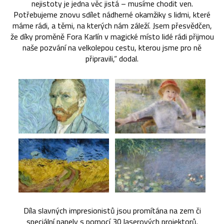
nejistoty je jedna věc jistá – musíme chodit ven.
Potřebujeme znovu sdílet nádherné okamžiky s lidmi, které
máme rádi, a těmi, na kterých nám záleží. Jsem přesvědčen,
že díky proměně Fora Karlín v magické místo lidé rádi přijmou
naše pozvání na velkolepou cestu, kterou jsme pro ně
připravili,“ dodal.
Díla slavných impresionistů jsou promítána na zem či
speciální panely s pomocí 30 laserových projektorů.