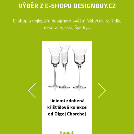
VÝBĚR Z E-SHOPU
DESIGNBUY.CZ
E-shop s nejlepším designem světa! Nábytek, svítidla,
dekorace, sklo, šperky...
Liniemi zdobená
Nezávadné l
křišťálová kolekce
na vodu od K
od Olgoj Chorchoj
Rashida
koupit
koupit