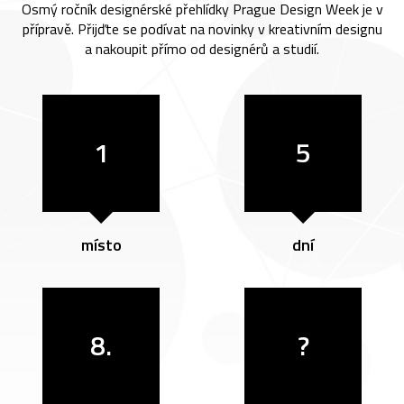
Osmý ročník designérské přehlídky Prague Design Week je v
přípravě. Přijďte se podívat na novinky v kreativním designu
a nakoupit přímo od designérů a studií.
1
5
místo
dní
8.
?