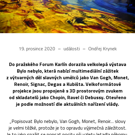
19. prosince 2020
události
Ondřej Krynek
Do pražského Forum Karlín dorazila velkolepá výstava
Bylo nebylo, která nabízí multimediální zážitek
z výtvarných děl slavných umělců jako Van Gogh, Monet,
Renoir, Signac, Degas a Kubišta. Velkoformátové
projekce jsou propojené s 3D prostorovým zvukem
od skladatelů jako Chopin, Ravel či Debussy. Otevřeno
je podle možností dle aktuálních nařízení vlády.
„Popisovat Bylo nebylo, Van Gogh, Monet, Renoir… slovy
je velmi těžké, protože je to opravdu výjimečná záležitost.
Je to jako snažit se popsat pocity při vzletu letadla někomu,