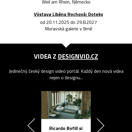
Weil am Rhein, Německo
Výstava Liběna Rochová: Doteky
od 20.11.2025 do 29.8.2027
Moravská galerie v Brně
VIDEA Z
DESIGNVID.CZ
Jedinečný český design video portál. Každý den nová videa
nejen o designu...
Ricardo Bofill si
Přichází ten