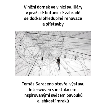
Viniční domek ve vinici sv. Kláry
v pražské botanické zahradě
se dočkal ohleduplné renovace
a přístavby
Tomás Saraceno otevřel výstavu
Interwoven s instalacemi
inspirovanými světem pavouků
a lehkostí mraků