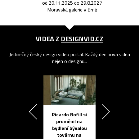
od 20.11.2025 do 29.8.2027
Moravská galerie v Brně
VIDEA Z
DESIGNVID.CZ
Jedinečný český design video portál. Každý den nová videa
nejen o designu...
Ricardo Bofill si
Přichází ten
proměnil na
propracovan
bydlení bývalou
elektronic
továrnu na
zápisník