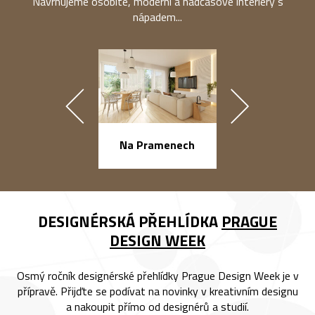
Navrhujeme osobité, moderní a nadčasové interiéry s
nápadem...
náměstí Na Ba
Na Pramenech
DESIGNÉRSKÁ PŘEHLÍDKA
PRAGUE
DESIGN WEEK
Osmý ročník designérské přehlídky Prague Design Week je v
přípravě. Přijďte se podívat na novinky v kreativním designu
a nakoupit přímo od designérů a studií.