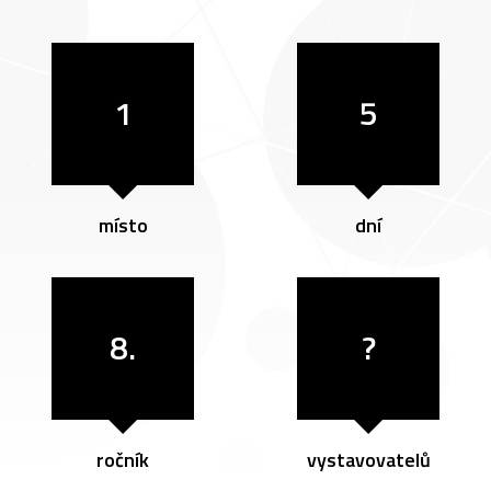
1
5
místo
dní
8.
?
ročník
vystavovatelů