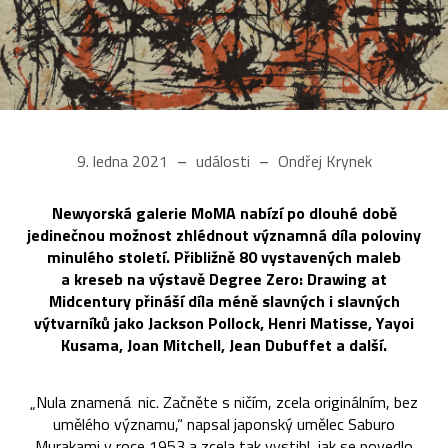
9. ledna 2021
události
Ondřej Krynek
Newyorská galerie MoMA nabízí po dlouhé době
jedinečnou možnost zhlédnout významná díla poloviny
minulého století. Přibližně 80 vystavených maleb
a kreseb na výstavě Degree Zero: Drawing at
Midcentury přináší díla méně slavných i slavných
výtvarníků jako Jackson Pollock, Henri Matisse, Yayoi
Kusama, Joan Mitchell, Jean Dubuffet a další.
„Nula znamená‚ nic. Začněte s ničím, zcela originálním, bez
umělého významu,“ napsal japonský umělec Saburo
Murakami v roce 1953 a zcela tak vystihl, jak se povedlo