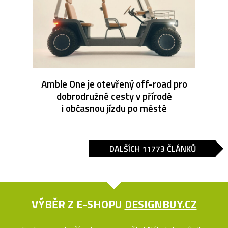
Amble One je otevřený off-road pro
dobrodružné cesty v přírodě
i občasnou jízdu po městě
DALŠÍCH 11773 ČLÁNKŮ
VÝBĚR Z E-SHOPU
DESIGNBUY.CZ