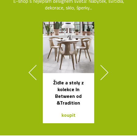
E-shop s nejlepším designem světa! Nábytek, svítidla,
dekorace, sklo, šperky...
Židle a stoly z
Stolek Tabl
kolekce In
kovovou desk
Between od
tvaru mís
&Tradition
koupit
koupit