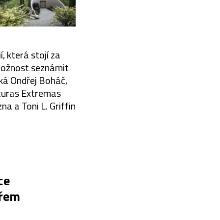
, která stojí za
 možnost seznámit
íká Ondřej Boháč,
aturas Extremas
a a Toni L. Griffin
ce
ořem