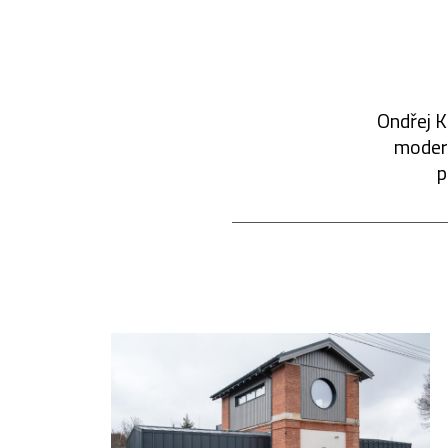
Ondřej K
modern
p