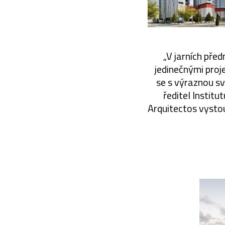
„V jarních před
jedinečnými proj
se s výraznou sv
ředitel Instit
Arquitectos vystou