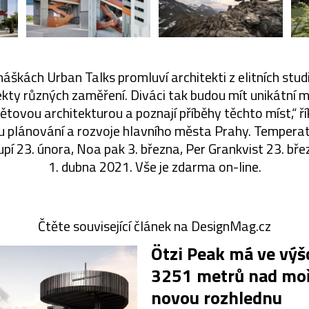
náškách Urban Talks promluví architekti z elitních studií
ekty různých zaměření. Diváci tak budou mít unikátní
ětovou architekturou a poznají příběhy těchto míst,“ ř
utu plánování a rozvoje hlavního města Prahy. Temper
pí 23. února, Noa pak 3. března, Per Grankvist 23. březn
1. dubna 2021. Vše je zdarma on-line.
Čtěte související článek na DesignMag.cz
Ötzi Peak má ve výš
3251 metrů nad m
novou rozhlednu