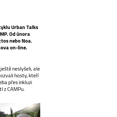
cyklu Urban Talks
AMP. Od února
ctos nebo Noa.
ova on-line.
eště neslyšeli, ale
zvali hosty, kteří
ba přes inkluzi
tl z CAMPu.