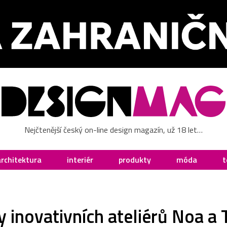
Nejčtenější český on-line design magazín, už 18 let…
architektura
interiér
produkty
móda
t
 inovativních ateliérů Noa 