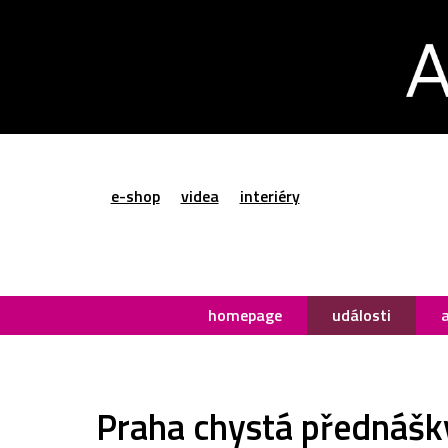
e-shop
videa
interiéry
homepage
události
Praha chystá přednášky