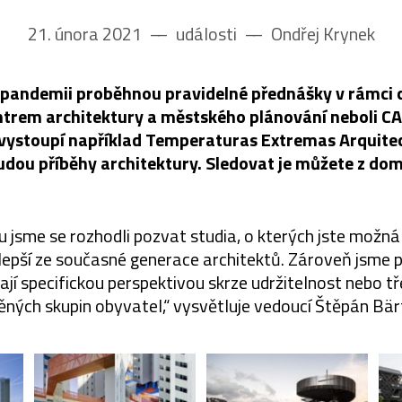
21. února 2021
––
události
––
Ondřej Krynek
cí pandemii proběhnou pravidelné přednášky v rámci 
trem architektury a městského plánování neboli C
vystoupí například Temperaturas Extremas Arquite
ou příběhy architektury. Sledovat je můžete z dom
u jsme se rozhodli pozvat studia, o kterých jste možná j
jlepší ze současné generace architektů. Zároveň jsme po
jí specifickou perspektivou skrze udržitelnost nebo tře
ných skupin obyvatel,“ vysvětluje vedoucí Štěpán Bär