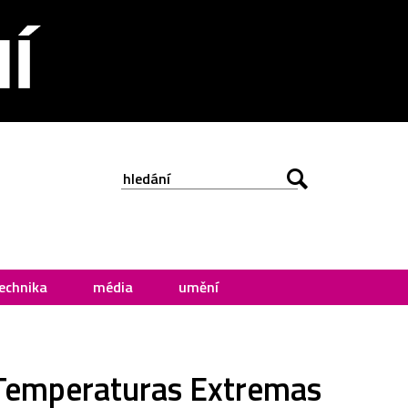
echnika
média
umění
a Temperaturas Extremas