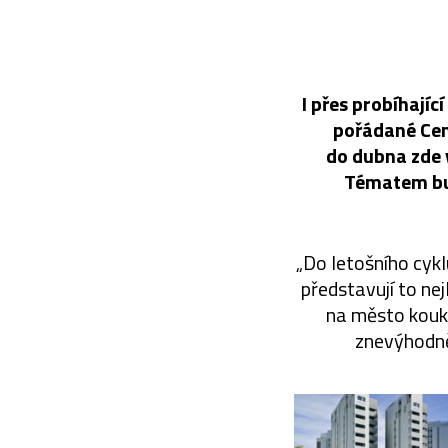
I přes probíhají
pořádané Cen
do dubna zde 
Tématem bud
„Do letošního cykl
představují to ne
na město kouka
znevýhodně