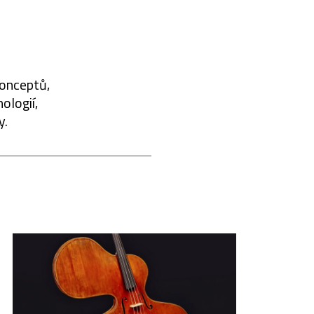
konceptů,
ologií,
y.