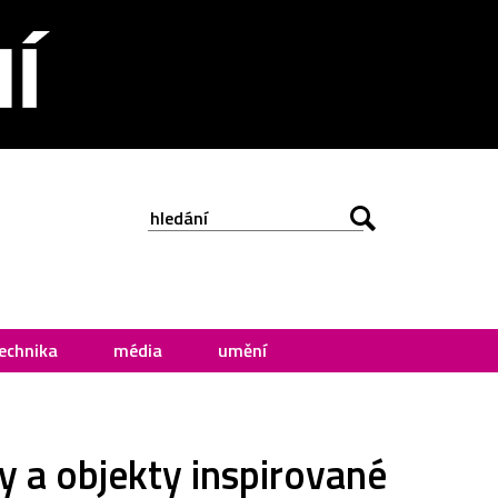
echnika
média
umění
y a objekty inspirované