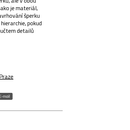
rků, ale v obou
ako je materiál,
navrhování šperku
e hierarchie, pokud
součtem detailů
Praze