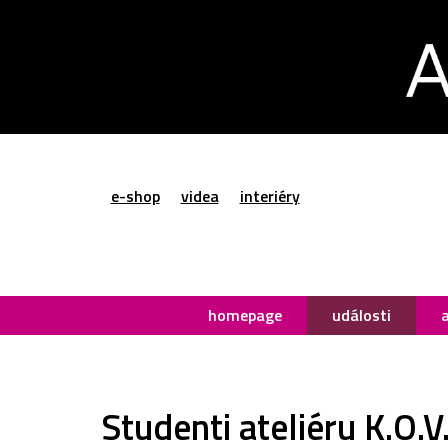
e-shop
videa
interiéry
homepage
události
Studenti ateliéru K.O.