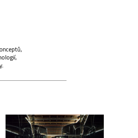
konceptů,
ologií,
y.