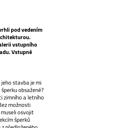
vrhli pod vedením
rchitekturou.
alerii vstupního
padu. Vstupné
 jeho stavba je mi
m šperku obsažené?
i zimního a letního
Bez možnosti
 museli osvojit
lekcím šperků
si z předloženého