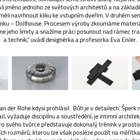
i jméno jednoho ze světových architektů a na základě
měli navrhnout kliku ke vstupním dveřím. V druhém s
nku – Dollhouse. Procesem výroby zkoumáme materiál
me jeho limity a snažíme práci posunout nad rámec tra
a technik,“ uvádí designérka a profesorka Eva Eisler.
n der Rohe kdysi prohlásil: ‚Bůh je v detailech.‘ Šperk 
l, vyžaduje disciplínu a soustředění, je intimní archite
Pro svého tvůrce představuje dokonalý trénink v prost
ích rozměrů, kterou lze však posléze použít na měřítka