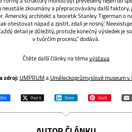
é formy a struktury mohou být převedeny nejen do špe
ou neustále zkoumány a přepracovávány další faktory, j
r. Americký architekt a teoretik Stanley Tigerman o 
, jak otestovat nápad a zjistit, zdali je nosný.‘ Neexistuj
 Každý detail je důležitý, protože konečný výsledek je 
v tvůrčím procesu,“ dodává.
Čtěte další články na téma
výstava
a zdroj:
UMPRUM
a
Uměleckoprůmyslové museum v 
AUTOR ČLÁNKU