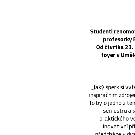
Studenti renomov
profesorky E
Od čtvrtka 23. 
foyer v Uměl
„Jaký šperk si vy
inspiračním zdroj
To bylo jedno z té
semestru ak
praktického ve
inovativní p
předcházely dva 