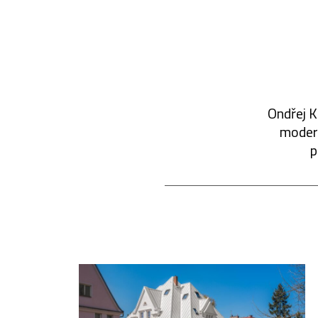
Ondřej K
modern
p