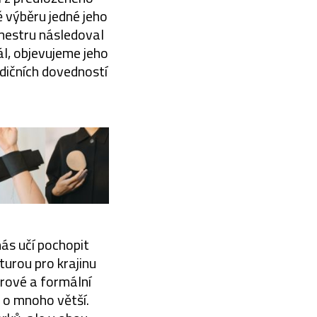
 výběru jedné jeho
emestru následoval
, objevujeme jeho
dičních dovedností
nás učí pochopit
kturou pro krajinu
orové a formální
 o mnoho větší.