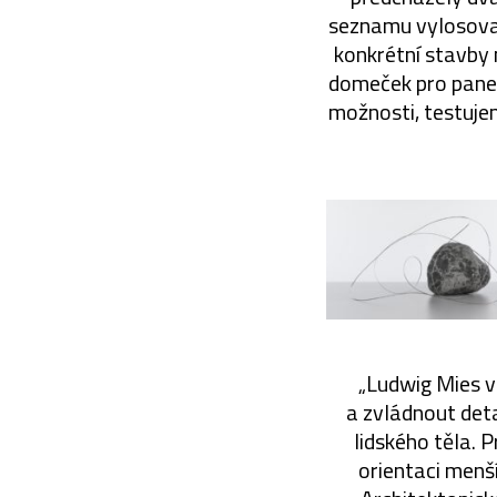
seznamu vylosoval
konkrétní stavby 
domeček pro pane
možnosti, testuje
„Ludwig Mies va
a zvládnout detai
lidského těla. 
orientaci menš