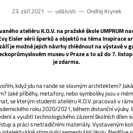
23. září 2021
––
události
––
Ondřej Krynek
aného ateliéru K.O.V. na pražské škole UMPRUM na
vy Eisler sérii šperků a objektů na téma Inspirace a
září je možné jejich návrhy zhlédnout na výstavě v g
eckoprůmyslovém museu v Praze a to až do 7. listo
je zdarma.
tvořím, když jdu na rande se slavným architektem? Jaká
em? Jaké příběhy, metafory, nebo symboliky jsou v mé
mat, se kterým studenti ateliéru K.O.V. pracovali v rámc
ademického roku 2020/2021, během distanční výuky. 
dení a využití technologického zázemí školních dílen si
řístup a práci s netradičními materiály. Vystaveným ko
intelektuálně stimulující semestrální úkoly. Nejdříve 