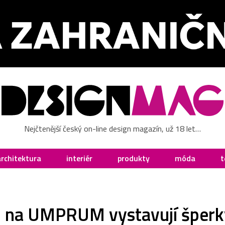
Nejčtenější český on-line design magazín, už 18 let…
architektura
interiér
produkty
móda
t
V. na UMPRUM vystavují šperk