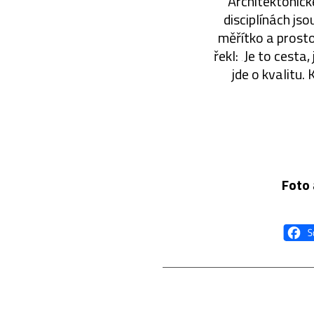
Architektonick
disciplínách js
měřítko a prosto
řekl: ‚Je to cesta
jde o kvalitu.
Foto 