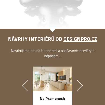
NÁVRHY INTERIÉRŮ OD
DESIGNPRO.CZ
Navrhujeme osobité, moderní a nadčasové interiéry s
nápadem...
náměstí Na Ba
Na Pramenech