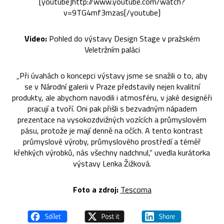
[youtube]http://www.youtube.com/watch?
v=9TG4mf3mzas[/youtube]
Video:
Pohled do výstavy Design Stage v pražském
Veletržním paláci
„Při úvahách o koncepci výstavy jsme se snažili o to, aby
se v Národní galerii v Praze představily nejen kvalitní
produkty, ale abychom navodili i atmosféru, v jaké designéři
pracují a tvoří. Oni pak přišli s bezvadným nápadem
prezentace na vysokozdvižných vozících a průmyslovém
pásu, protože je mají denně na očích. A tento kontrast
průmyslové výroby, průmyslového prostředí a téměř
křehkých výrobků, nás všechny nadchnul,“ uvedla kurátorka
výstavy Lenka Žižková.
Foto a zdroj:
Tescoma