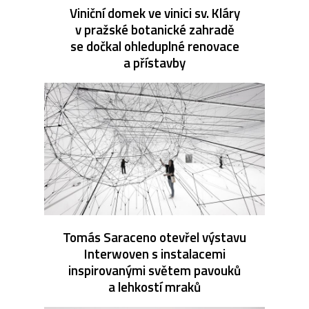
Viniční domek ve vinici sv. Kláry
v pražské botanické zahradě
se dočkal ohleduplné renovace
a přístavby
Tomás Saraceno otevřel výstavu
Interwoven s instalacemi
inspirovanými světem pavouků
a lehkostí mraků