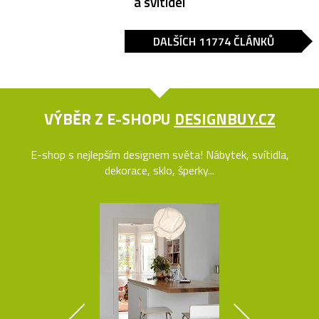
a svítidel
DALŠÍCH 11774 ČLÁNKŮ
VÝBĚR Z E-SHOPU
DESIGNBUY.CZ
E-shop s nejlepším designem světa! Nábytek, svítidla,
dekorace, sklo, šperky...