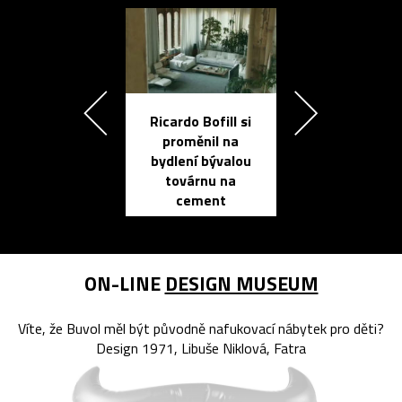
Ricardo Bofill si
Přichází ten
proměnil na
propracovan
bydlení bývalou
elektronic
továrnu na
zápisník
cement
reMarkable
ON-LINE
DESIGN MUSEUM
Víte, že Buvol měl být původně nafukovací nábytek pro děti?
Design 1971, Libuše Niklová, Fatra