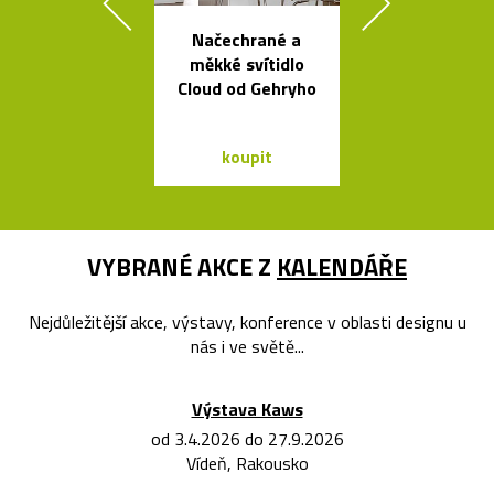
Načechrané a
Svítidla o
měkké svítidlo
architekta op
Cloud od Gehryho
Sydney Jor
Utzona
koupit
koupit
VYBRANÉ AKCE Z
KALENDÁŘE
Nejdůležitější akce, výstavy, konference v oblasti designu u
nás i ve světě...
Výstava Kaws
od 3.4.2026 do 27.9.2026
Vídeň, Rakousko