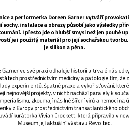
ice a performerka Doreen Garner vytváří provokati
ejí sochy, instalace a obrazy působí jako výsledky př
oumání. I přesto jde o hlubší smysl než jen pouhé u
stí je i použitý materiál pro její sochařskou tvorbu,
je silikon a pěna.
Garner ve své praxi odhaluje historii a trvalé následk
státech prostřednictvím medicíny a patologie tím, že
klady experimentů, špatné praxe a vykořisťování, kter
Její nejnovější projekty, v nichž nachází paralely k s
imperialismu, zkoumají násilné šíření virů a nemocí na
riky z Evropy prostřednictvím transatlantického obc
“ uvádí kurátorka Vivian Crockett, která připravila v 
Museum její aktuální výstavu Revolted.