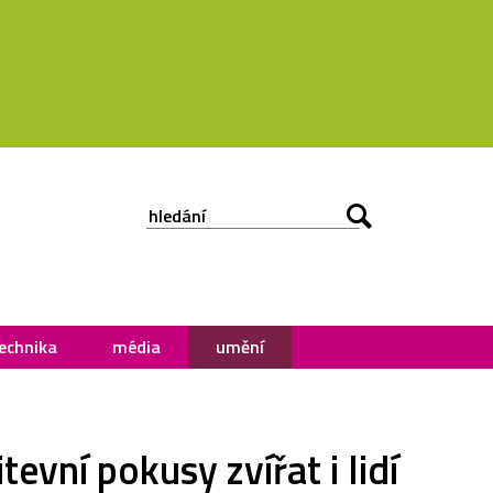
echnika
média
umění
evní pokusy zvířat i lidí