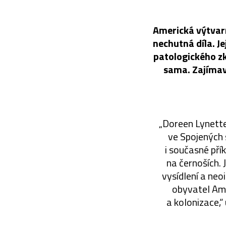
Americká výtvarn
nechutná díla. J
patologického zk
sama. Zajímavo
„Doreen Lynette 
ve Spojených 
i současné pří
na černoších. 
vysídlení a neo
obyvatel Ame
a kolonizace,