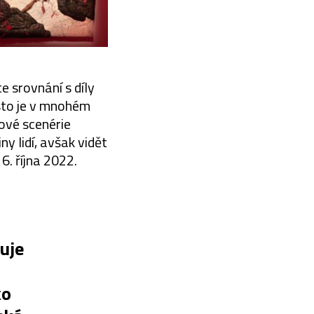
 srovnání s díly
sto je v mnohém
rové scenérie
y lidí, avšak vidět
6. října 2022.
uje
ko