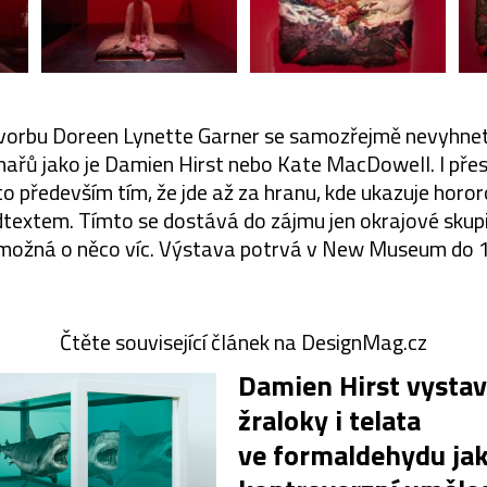
tvorbu Doreen Lynette Garner se samozřejmě nevyhnete
chařů jako je Damien Hirst nebo Kate MacDowell. I pře
 to především tím, že jde až za hranu, kde ukazuje horo
extem. Tímto se dostává do zájmu jen okrajové skupin
a možná o něco víc. Výstava potrvá v New Museum do 1
Čtěte související článek na DesignMag.cz
Damien Hirst vystav
žraloky i telata
ve formaldehydu ja