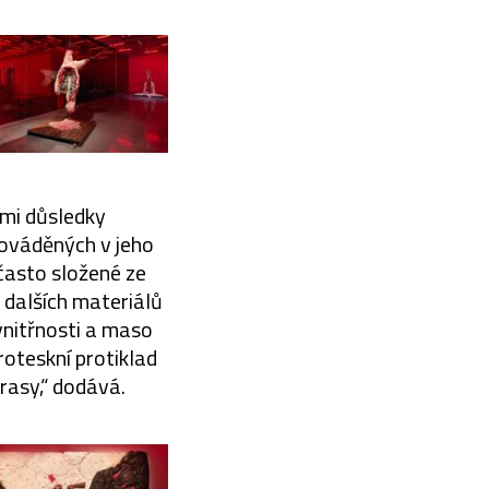
ími důsledky
ováděných v jeho
 často složené ze
a dalších materiálů
 vnitřnosti a maso
roteskní protiklad
 rasy,“ dodává.