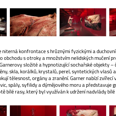
e niterná konfrontace s hrůznými fyzickými a duchovn
ho obchodu s otroky a množstvím nelidských mučení pr
Garnerovy složité a hypnotizující sochařské objekty –
 pěny, skla, korálků, krystalů, perel, syntetických vlasů 
kují tělesnost, orgány a zranění. Garner nabízí zvířecí
ic, spály, syfilidy a dýmějového moru a představuje g
tě bílé rasy, který byl využíván k udržení nadvlády bílé