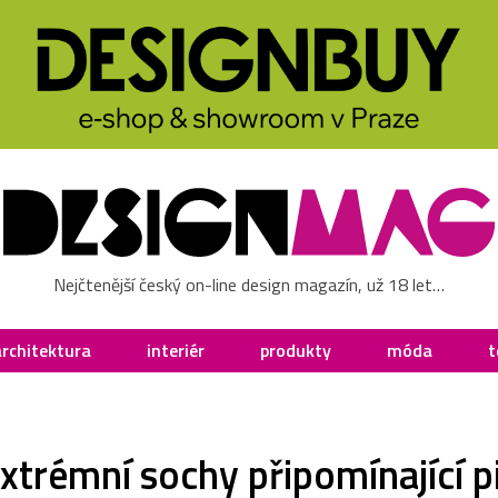
Nejčtenější český on-line design magazín, už 18 let…
architektura
interiér
produkty
móda
t
trémní sochy připomínající pit