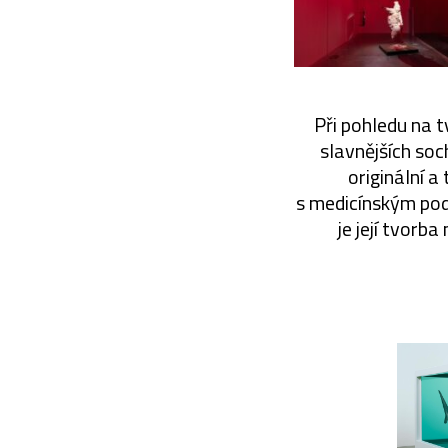
Při pohledu na 
slavnějších so
originální a
s medicínským podt
je její tvorb