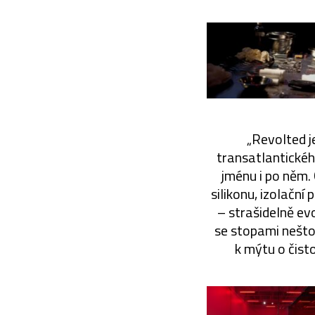
„Revolted j
transatlantické
jménu i po něm. 
silikonu, izolační
– strašidelně evo
se stopami neštov
k mýtu o čisto