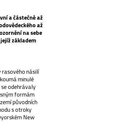
vní a částečně až
írodovědeckého až
pozornění na sebe
 jejíž základem
y rasového násilí
 zkoumá minulé
é se odehrávaly
oučasným formám
 území původních
hodu s otroky
newyorském New