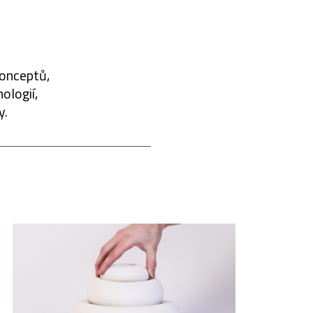
konceptů,
ologií,
y.