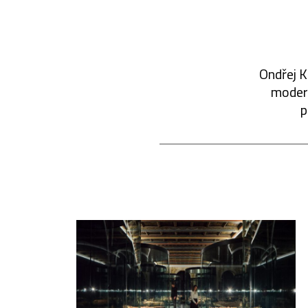
Ondřej K
modern
p