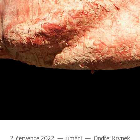
2. července 2022
––
umění
––
Ondřej Krynek