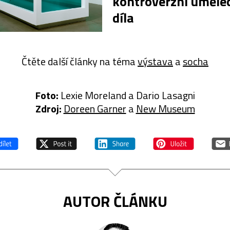
kontroverzní uměle
díla
Čtěte další články na téma
výstava
a
socha
Foto:
Lexie Moreland a Dario Lasagni
Zdroj:
Doreen Garner
a
New Museum
AUTOR ČLÁNKU