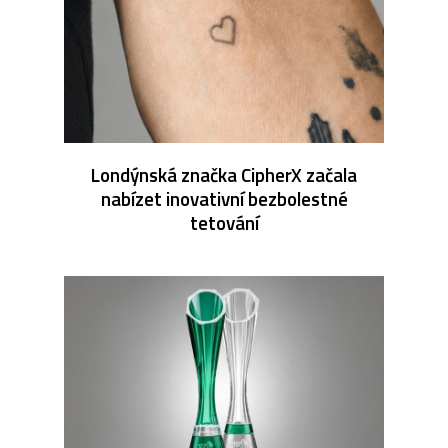
Londýnská značka CipherX začala
nabízet inovativní bezbolestné
tetování