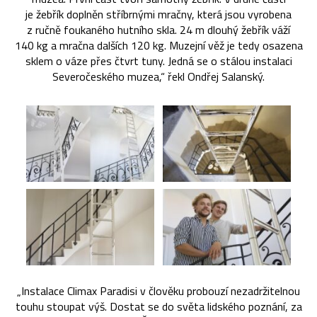
je žebřík doplněn stříbrnými mračny, která jsou vyrobena
z ručně foukaného hutního skla. 24 m dlouhý žebřík váží
140 kg a mračna dalších 120 kg. Muzejní věž je tedy osazena
sklem o váze přes čtvrt tuny. Jedná se o stálou instalaci
Severočeského muzea,“ řekl Ondřej Salanský.
„Instalace Climax Paradisi v člověku probouzí nezadržitelnou
touhu stoupat výš. Dostat se do světa lidského poznání, za