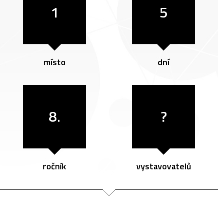
1
5
místo
dní
8.
?
ročník
vystavovatelů