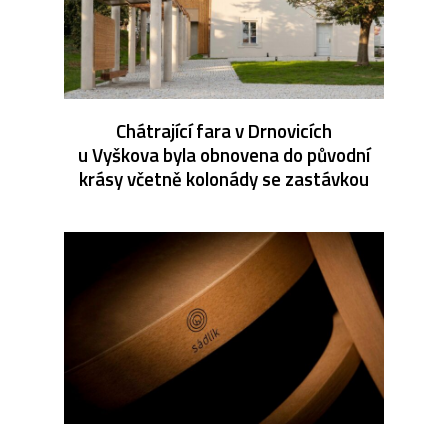
Chátrající fara v Drnovicích
u Vyškova byla obnovena do původní
krásy včetně kolonády se zastávkou