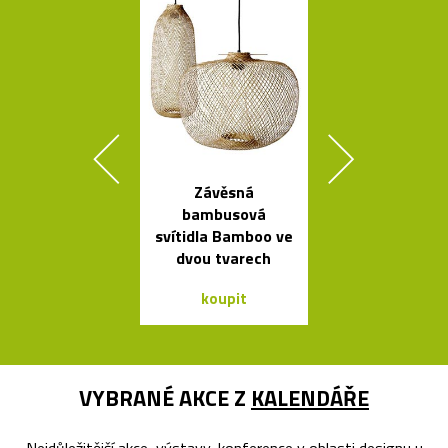
Závěsná
Elegantn
bambusová
květináč
svítidla Bamboo ve
Botanique 
dvou tvarech
kovovém pod
koupit
koupit
VYBRANÉ AKCE Z
KALENDÁŘE