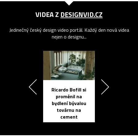
VIDEA Z
DESIGNVID.CZ
Jedinečný český design video portál. Každý den nová videa
nejen o designu...
Ricardo Bofill si
Přichází ten
proměnil na
propracovan
bydlení bývalou
elektronic
továrnu na
zápisník
cement
reMarkable