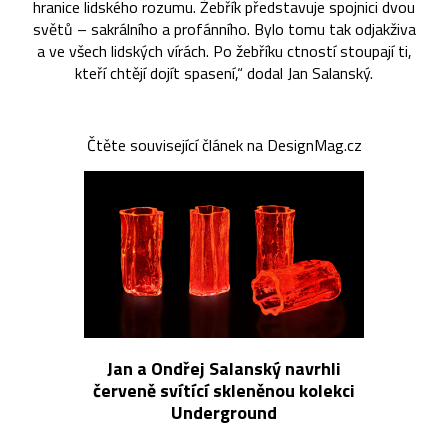
hranice lidského rozumu. Žebřík představuje spojnici dvou
světů – sakrálního a profánního. Bylo tomu tak odjakživa
a ve všech lidských vírách. Po žebříku ctností stoupají ti,
kteří chtějí dojít spasení,“ dodal Jan Salanský.
Čtěte související článek na DesignMag.cz
Jan a Ondřej Salanský navrhli
červeně svítící skleněnou kolekci
Underground