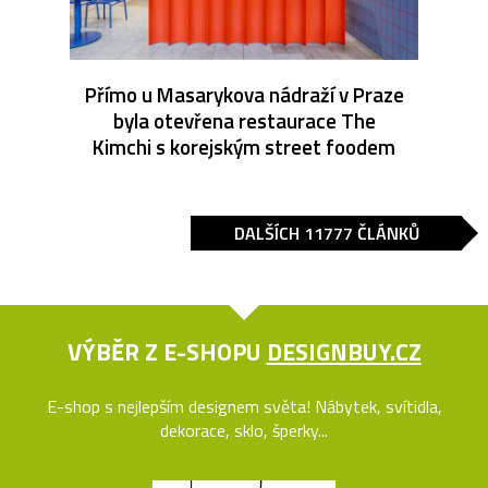
Přímo u Masarykova nádraží v Praze
byla otevřena restaurace The
Kimchi s korejským street foodem
DALŠÍCH 11777 ČLÁNKŮ
VÝBĚR Z E-SHOPU
DESIGNBUY.CZ
E-shop s nejlepším designem světa! Nábytek, svítidla,
dekorace, sklo, šperky...