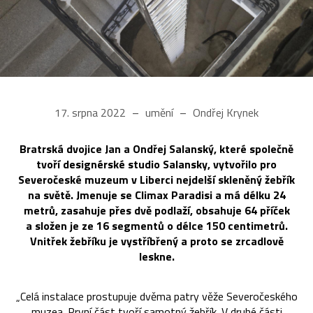
17. srpna 2022
umění
Ondřej Krynek
Bratrská dvojice Jan a Ondřej Salanský, které společně
tvoří designérské studio Salansky, vytvořilo pro
Severočeské muzeum v Liberci nejdelší skleněný žebřík
na světě. Jmenuje se Climax Paradisi a má délku 24
metrů, zasahuje přes dvě podlaží, obsahuje 64 příček
a složen je ze 16 segmentů o délce 150 centimetrů.
Vnitřek žebříku je vystříbřený a proto se zrcadlově
leskne.
„Celá instalace prostupuje dvěma patry věže Severočeského
muzea. První část tvoří samotný žebřík. V druhé části