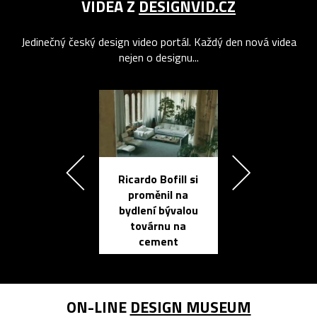
VIDEA Z
DESIGNVID.CZ
Jedinečný český design video portál. Každý den nová videa
nejen o designu...
Ricardo Bofill si
Přichází ten
proměnil na
propracovan
bydlení bývalou
elektronic
továrnu na
zápisník
cement
reMarkable
ON-LINE
DESIGN MUSEUM