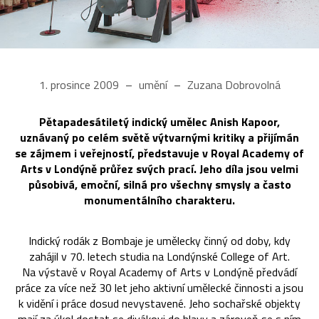
1. prosince 2009
umění
Zuzana Dobrovolná
Pětapadesátiletý indický umělec Anish Kapoor,
uznávaný po celém světě výtvarnými kritiky a přijímán
se zájmem i veřejností, představuje v Royal Academy of
Arts v Londýně průřez svých prací. Jeho díla jsou velmi
působivá, emoční, silná pro všechny smysly a často
monumentálního charakteru.
Indický rodák z Bombaje je umělecky činný od doby, kdy
zahájil v 70. letech studia na Londýnské College of Art.
Na výstavě v Royal Academy of Arts v Londýně předvádí
práce za více než 30 let jeho aktivní umělecké činnosti a jsou
k vidění i práce dosud nevystavené. Jeho sochařské objekty