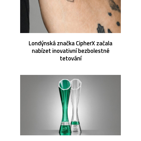
Londýnská značka CipherX začala
nabízet inovativní bezbolestné
tetování