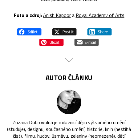
Foto a zdroj:
Anish Kapoor
a
Royal Academy of Arts
AUTOR ČLÁNKU
Zuzana Dobrovolná je milovnicí dějin výtvarného umění
(studuje), designu, současného umění, historie, knih (nestíhá
číst), filmu, hudby, úsměvu, zeleniny (neomezeně), dětí