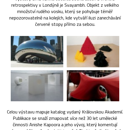
retrospektivy v Londýně je Svayambh. Objekt z velkého
množství rudého vosku, který se pohybuje téměř
nepozorovatelně na kolejích, kde vytváří iluzi zanechávání
červené stopy přímo za sebou.
Celou výstavu mapuje katalog vydaný Královskou Akademií.
Publikace se snaží zmapovat více než 30 let umělecké
činnosti Anishe Kapoora a jeho vývoj, který komentují