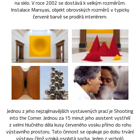
na sklo. V roce 2002 se dostává k velkým rozměrům.
Instalace Marsyas, objekt obrovských rozměrů v typicky
červené barvě se prodírá interiérem.
Jednou z jeho nejzajímavějších vystavených prací je Shooting
into the Corner. Jednou za 15 minut jeho asistent vystřelí
z velmi hlučného děla kusy červeného vosku přímo do rohu
výstavního prostoru. Tato činnost se opakuje po dobu trvání
výstavy čímž vzniká osobitá socha. Jeden z vrcholů