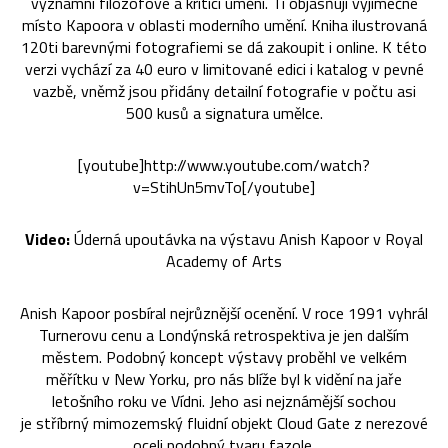
významní filozofové a kritici umění. Ti objasňují výjimečné
místo Kapoora v oblasti moderního umění. Kniha ilustrovaná
120ti barevnými fotografiemi se dá zakoupit i online. K této
verzi vychází za 40 euro v limitované edici i katalog v pevné
vazbě, vněmž jsou přidány detailní fotografie v počtu asi
500 kusů a signatura umělce.
[youtube]http://www.youtube.com/watch?
v=StihUn5mvTo[/youtube]
Video:
Úderná upoutávka na výstavu Anish Kapoor v Royal
Academy of Arts
Anish Kapoor posbíral nejrůznější ocenění. V roce 1991 vyhrál
Turnerovu cenu a Londýnská retrospektiva je jen dalším
městem. Podobný koncept výstavy proběhl ve velkém
měřítku v New Yorku, pro nás blíže byl k vidění na jaře
letošního roku ve Vídni. Jeho asi nejznámější sochou
je stříbrný mimozemský fluidní objekt Cloud Gate z nerezové
oceli podobný tvaru fazole.