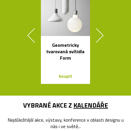
Geometricky
Svítidla od A
tvarovaná svítidla
se španěls
Form
vášní
koupit
koupit
VYBRANÉ AKCE Z
KALENDÁŘE
Nejdůležitější akce, výstavy, konference v oblasti designu u
nás i ve světě...