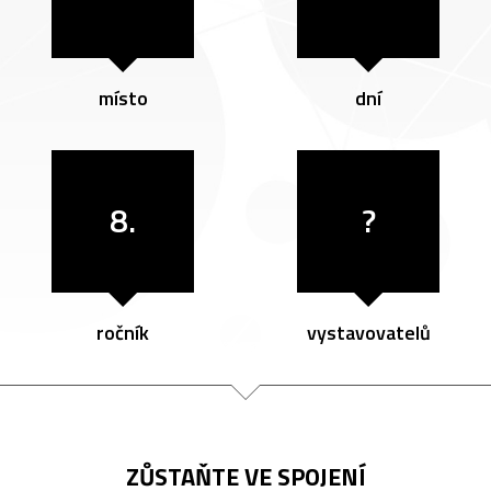
místo
dní
8.
?
ročník
vystavovatelů
ZŮSTAŇTE VE SPOJENÍ