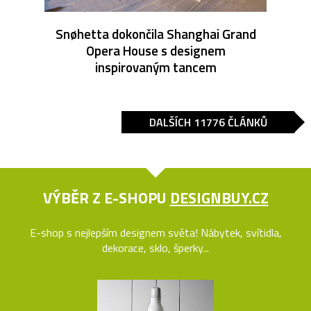
Snøhetta dokončila Shanghai Grand
Opera House s designem
inspirovaným tancem
DALŠÍCH 11776 ČLÁNKŮ
VÝBĚR Z E-SHOPU
DESIGNBUY.CZ
E-shop s nejlepším designem světa! Nábytek, svítidla,
dekorace, sklo, šperky...