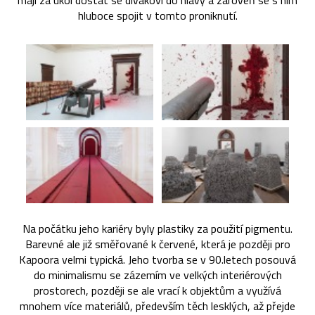
mají za úkol dostat se divákovi do hlavy a zároveň se s ním
hluboce spojit v tomto proniknutí.
Na počátku jeho kariéry byly plastiky za použití pigmentu.
Barevné ale již směřované k červené, která je později pro
Kapoora velmi typická. Jeho tvorba se v 90.letech posouvá
do minimalismu se zázemím ve velkých interiérových
prostorech, později se ale vrací k objektům a využívá
mnohem více materiálů, především těch lesklých, až přejde