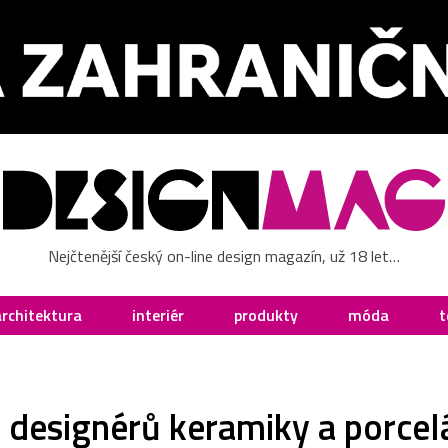
Nejčtenější český on-line design magazín, už 18 let…
architektura
interiér
produkty
móda
t
designérů keramiky a porcelá