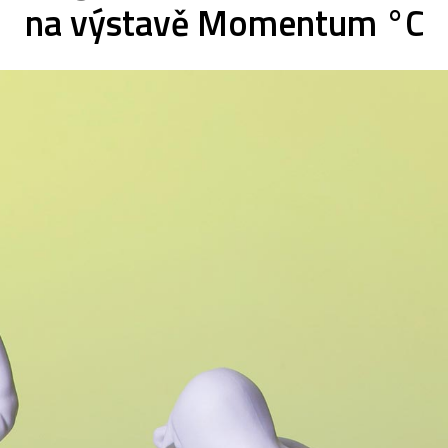
na výstavě Momentum °C