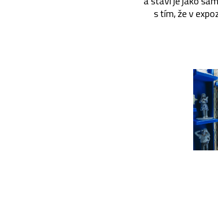
a staví je jako sa
s tím, že v exp