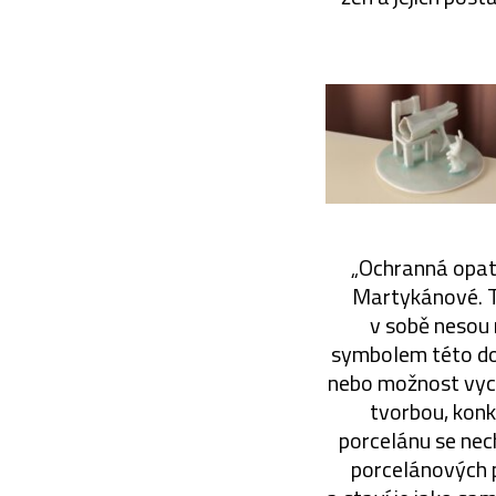
„Ochranná opatř
Martykánové. Ta
v sobě nesou 
symbolem této doby
nebo možnost vych
tvorbou, kon
porcelánu se nec
porcelánových p