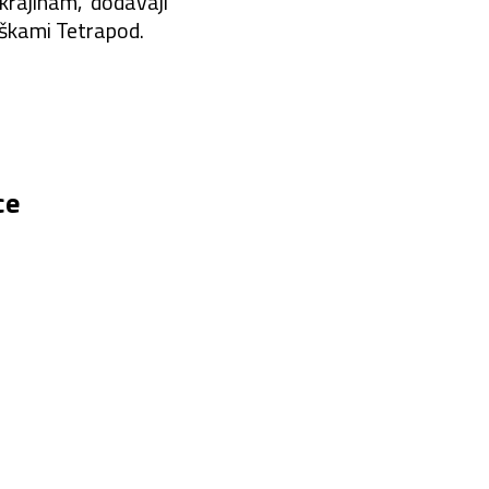
krajinám,“ dodávají
oškami Tetrapod.
ce