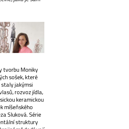
ly tvorbu Moniky
ých sošek, které
 staly jakýmsi
lasů, rozvoz jídla,
asickou keramickou
ek míšeňského
za Sluková. Série
ntální struktury