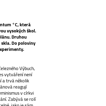
entum °C, která
ou vysokých škol.
elánu. Druhou
 skla. Do poloviny
experimenty.
Železného Výbuch,
s vytváření není
 a trvá několik
ánová reagují
minismus v církvi
ní. Zabývá se rolí
telné, jako je sám