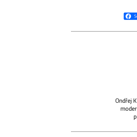
Ondřej K
modern
p