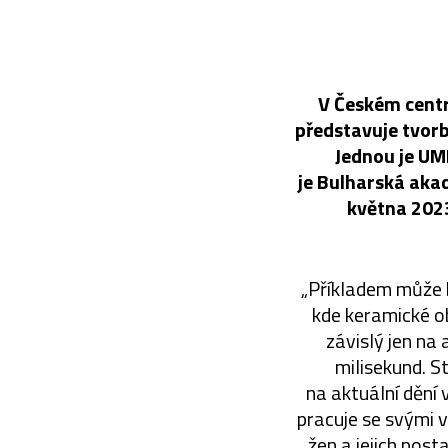
V Českém centr
představuje tvor
Jednou je UM
je Bulharská akad
května 2023
„Příkladem může 
kde keramické o
závislý jen na
milisekund. 
na aktuální dění
pracuje se svými 
žen a jejich post