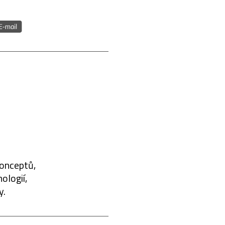
konceptů,
ologií,
y.