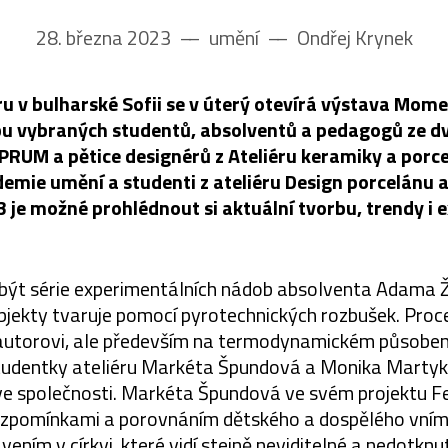
28. března 2023
––
umění
––
Ondřej Krynek
u v bulharské Sofii se v úterý otevírá výstava Mom
bu vybraných studentů, absolventů a pedagogů ze dv
PRUM a pětice designérů z Ateliéru keramiky a porc
emie umění a studenti z ateliéru Design porcelánu a
 je možné prohlédnout si aktuální tvorbu, trendy i 
být série experimentálních nádob absolventa Adama 
bjekty tvaruje pomocí pyrotechnických rozbušek. Proce
 autorovi, ale především na termodynamickém působení
Studentky ateliéru Markéta Špundová a Monika Martyk
 ve společnosti. Markéta Špundová ve svém projektu Fe
vzpomínkami a porovnáním dětského a dospělého vnímá
avením v církvi, které vidí stejně neviditelné a nedotknu