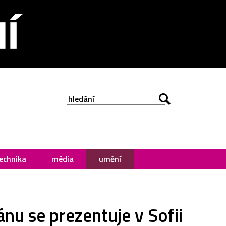
echnika
média
umění
nu se prezentuje v Sofii