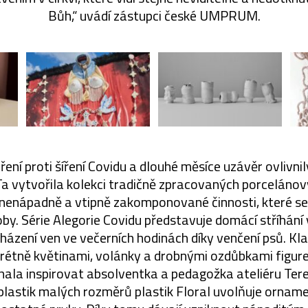
Bůh,“ uvádí zástupci české UMPRUM.
ení proti šíření Covidu a dlouhé měsíce uzávěr ovlivni
 vytvořila kolekci tradičně zpracovaných porcelánov
nenápadně a vtipně zakomponované činnosti, které se
. Série Alegorie Covidu představuje domácí stříhání v
ázení ven ve večerních hodinách díky venčení psů. Kl
krétně květinami, volánky a drobnými ozdůbkami figur
hala inspirovat absolventka a pedagožka ateliéru Tere
lastik malých rozměrů plastik Floral uvolňuje orname