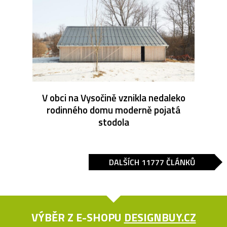
V obci na Vysočině vznikla nedaleko
rodinného domu moderně pojatá
stodola
DALŠÍCH 11777 ČLÁNKŮ
VÝBĚR Z E-SHOPU
DESIGNBUY.CZ