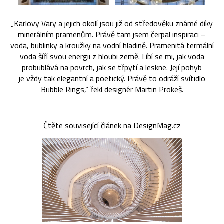
„Karlovy Vary a jejich okolí jsou již od středověku známé díky
minerálním pramenům. Právě tam jsem čerpal inspiraci –
voda, bublinky a kroužky na vodní hladině. Pramenitá termální
voda šíří svou energii z hloubi země. Líbí se mi, jak voda
probublává na povrch, jak se třpytí a leskne. Její pohyb
je vždy tak elegantní a poetický. Právě to odráží svítidlo
Bubble Rings,“ řekl designér Martin Prokeš.
Čtěte související článek na DesignMag.cz