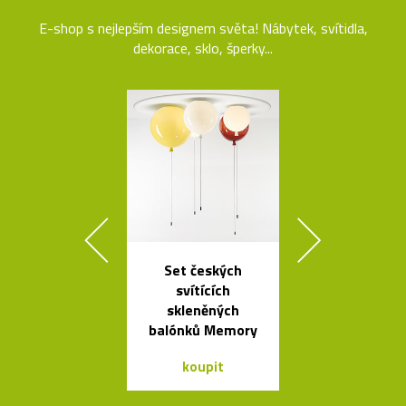
E-shop s nejlepším designem světa! Nábytek, svítidla,
dekorace, sklo, šperky...
Set českých
Elegantn
svítících
květináč
skleněných
Botanique 
balónků Memory
kovovém pod
koupit
koupit