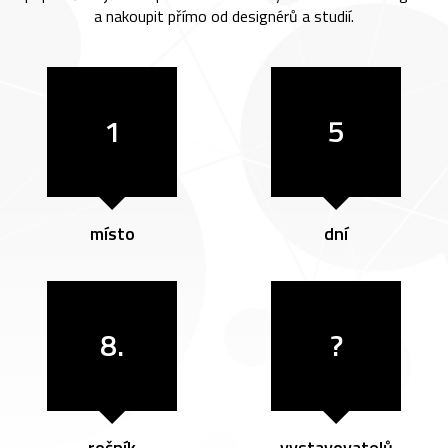
a nakoupit přímo od designérů a studií.
1
5
místo
dní
8.
?
ročník
vystavovatelů