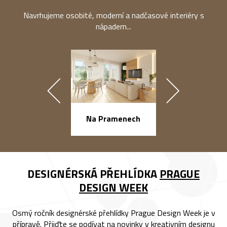
Navrhujeme osobité, moderní a nadčasové interiéry s
nápadem...
náměstí Na Ba
Na Pramenech
DESIGNÉRSKÁ PŘEHLÍDKA
PRAGUE
DESIGN WEEK
Osmý ročník designérské přehlídky Prague Design Week je v
přípravě. Přijďte se podívat na novinky v kreativním designu