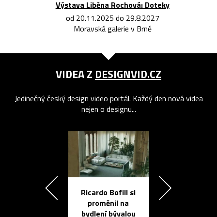
Výstava Liběna Rochová: Doteky
od 20.11.2025 do 29.8.2027
Moravská galerie v Brně
VIDEA Z
DESIGNVID.CZ
Jedinečný český design video portál. Každý den nová videa
nejen o designu...
Ricardo Bofill si
Přichází ten
proměnil na
propracovan
bydlení bývalou
elektronic