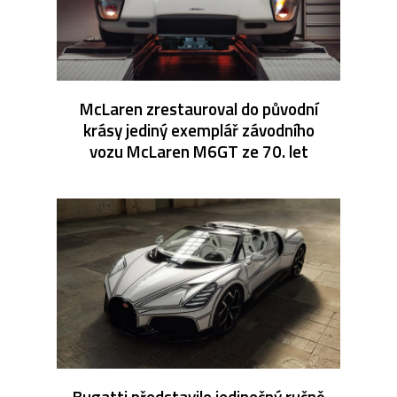
McLaren zrestauroval do původní
krásy jediný exemplář závodního
vozu McLaren M6GT ze 70. let
Bugatti představilo jedinečný ručně