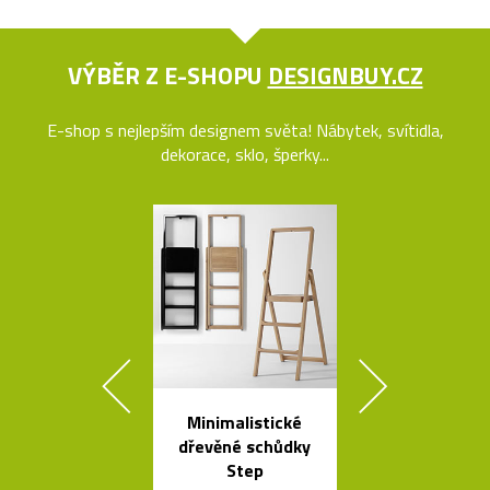
VÝBĚR Z E-SHOPU
DESIGNBUY.CZ
E-shop s nejlepším designem světa! Nábytek, svítidla,
dekorace, sklo, šperky...
Minimalistické
Španělsk
dřevěné schůdky
minimalisti
Step
svítidla od A