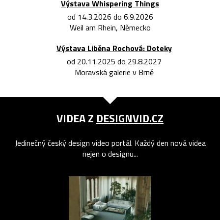
Výstava Whispering Things
od 14.3.2026 do 6.9.2026
Weil am Rhein, Německo
Výstava Liběna Rochová: Doteky
od 20.11.2025 do 29.8.2027
Moravská galerie v Brně
VIDEA Z
DESIGNVID.CZ
Jedinečný český design video portál. Každý den nová videa
nejen o designu...