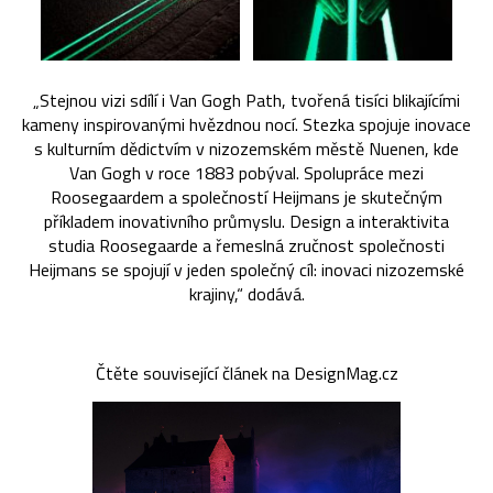
„Stejnou vizi sdílí i Van Gogh Path, tvořená tisíci blikajícími
kameny inspirovanými hvězdnou nocí. Stezka spojuje inovace
s kulturním dědictvím v nizozemském městě Nuenen, kde
Van Gogh v roce 1883 pobýval. Spolupráce mezi
Roosegaardem a společností Heijmans je skutečným
příkladem inovativního průmyslu. Design a interaktivita
studia Roosegaarde a řemeslná zručnost společnosti
Heijmans se spojují v jeden společný cíl: inovaci nizozemské
krajiny,“ dodává.
Čtěte související článek na DesignMag.cz