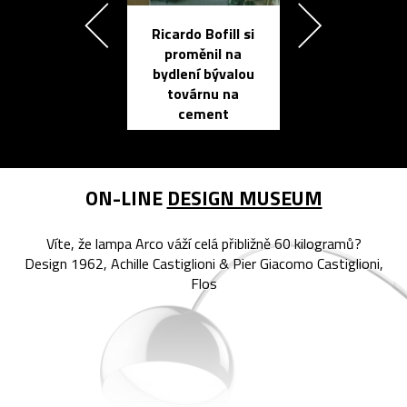
Ricardo Bofill si
Přichází ten
proměnil na
propracovan
bydlení bývalou
elektronic
továrnu na
zápisník
cement
reMarkable
ON-LINE
DESIGN MUSEUM
Víte, že lampa Arco váží celá přibližně 60 kilogramů?
Design 1962, Achille Castiglioni & Pier Giacomo Castiglioni,
Flos