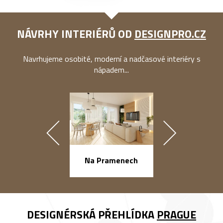
NÁVRHY INTERIÉRŮ OD
DESIGNPRO.CZ
Navrhujeme osobité, moderní a nadčasové interiéry s
nápadem...
náměstí Na Ba
Na Pramenech
DESIGNÉRSKÁ PŘEHLÍDKA
PRAGUE