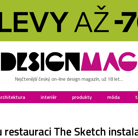
Nejčtenější český on-line design magazín, už 18 let…
architektura
interiér
produkty
móda
t
 restauraci The Sketch insta