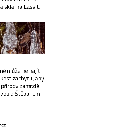
ká sklárna Lasvit.
jině můžeme najít
okost zachytit, aby
 přírody zamrzlé
ckovou a Štěpánem
.cz