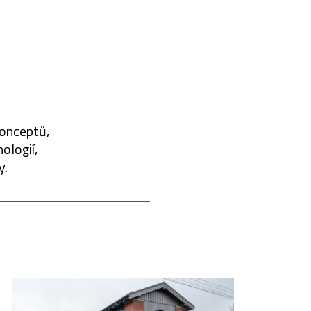
konceptů,
ologií,
y.