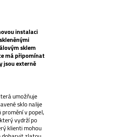
ovou instalaci
 skleněnými
šťálovým sklem
ace má připomínat
y jsou externě
 která umožňuje
avené sklo nalije
ň promění v popel,
který vydrží po
erý klienti mohou
 dobarvit zlatou