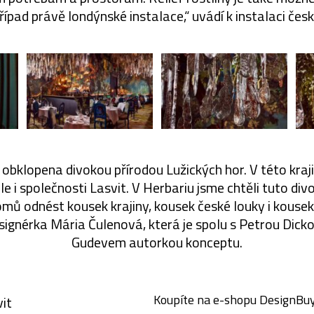
případ právě londýnské instalace,“ uvádí k instalaci čes
 obklopena divokou přírodou Lužických hor. V této kra
ale i společnosti Lasvit. V Herbariu jsme chtěli tuto div
omů odnést kousek krajiny, kousek české louky i kousek
designérka Mária Čulenová, která je spolu s Petrou Di
Gudevem autorkou konceptu.
Koupíte na e-shopu DesignBuy