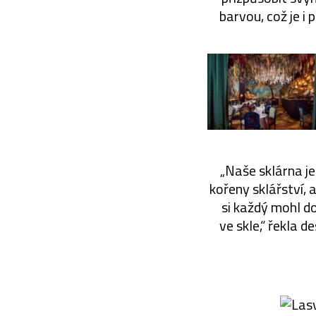
barvou, což je i 
„Naše sklárna je
kořeny sklářství, 
si každý mohl d
ve skle,“ řekla 