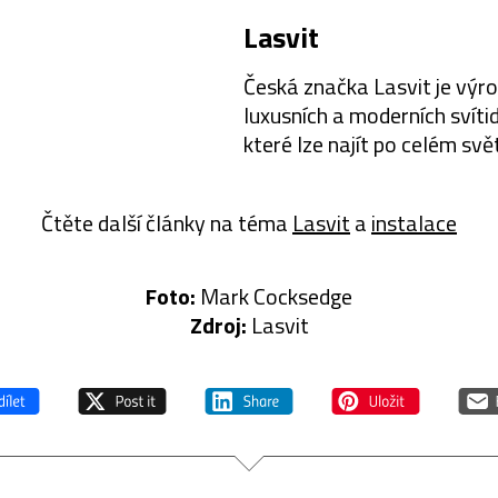
Lasvit
Česká značka Lasvit je vý
luxusních a moderních svítid
které lze najít po celém svě
soukromých rezidencích,
veřejných prostorách, hotel
Čtěte další články na téma
Lasvit
a
instalace
buticích či kasinech. Filozof
mimořádné…
Foto:
Mark Cocksedge
Zdroj:
Lasvit