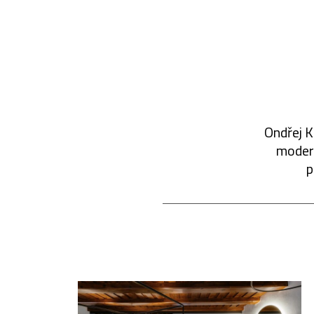
Ondřej K
modern
p