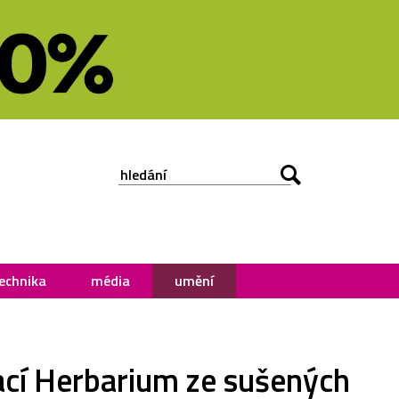
echnika
média
umění
lací Herbarium ze sušených