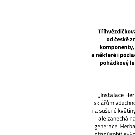
Tříhvězdičkov
od české z
komponenty, j
a některé i pozl
pohádkový les
„Instalace Her
sklářům vdechnou
na sušené květiny
ale zanechá na
generace. Herbar
přizpůsobit svý