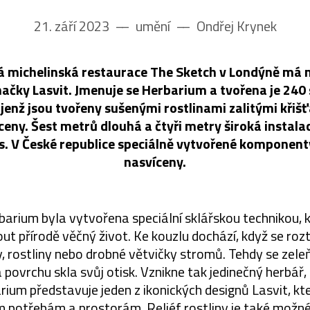
21. září 2023
––
umění
––
Ondřej Krynek
á michelinská restaurace The Sketch v Londýně má n
načky Lasvit. Jmenuje se Herbarium a tvořena je 240
enž jsou tvořeny sušenými rostlinami zalitými kři
aceny. Šest metrů dlouhá a čtyři metry široká instal
. V České republice speciálně vytvořené komponent
nasvíceny.
barium byla vytvořena speciální sklářskou technikou,
t přírodě věčný život. Ke kouzlu dochází, když se rozt
, rostliny nebo drobné větvičky stromů. Tehdy se zele
 povrchu skla svůj otisk. Vznikne tak jedinečný herbář, 
ium představuje jeden z ikonických designů Lasvit, kt
m potřebám a prostorám. Reliéf rostliny je také možné