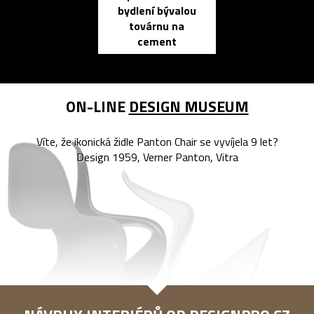
bydlení bývalou
elektronic
továrnu na
zápisník
cement
reMarkable
ON-LINE
DESIGN MUSEUM
Víte, že ikonická židle Panton Chair se vyvíjela 9 let?
Design 1959, Verner Panton, Vitra