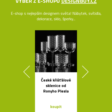
VÝBĚR Z E-SHOPU
DESIGNBUY.CZ
E-shop s nejlepším designem světa! Nábytek, svítidla,
dekorace, sklo, šperky...
České křišťálové
Nehořlav
sklenice od
schránky na k
Ronyho Plesla
od počítačů 
koupit
koupit