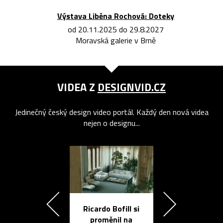
Výstava Liběna Rochová: Doteky
od 20.11.2025 do 29.8.2027
Moravská galerie v Brně
VIDEA Z
DESIGNVID.CZ
Jedinečný český design video portál. Každý den nová videa
nejen o designu...
Ricardo Bofill si
Přichází ten
proměnil na
propracovan