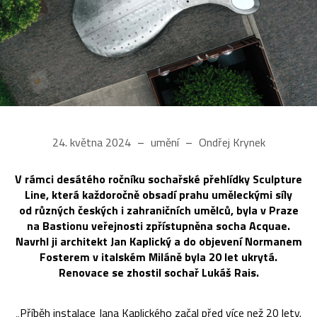
24. května 2024
umění
Ondřej Krynek
V rámci desátého ročníku sochařské přehlídky Sculpture
Line, která každoročně obsadí prahu uměleckými síly
od různých českých i zahraničních umělců, byla v Praze
na Bastionu veřejnosti zpřístupněna socha Acquae.
Navrhl ji architekt Jan Kaplický a do objevení Normanem
Fosterem v italském Miláně byla 20 let ukrytá.
Renovace se zhostil sochař Lukáš Rais.
„Příběh instalace Jana Kaplického začal před více než 20 lety.