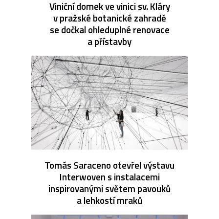
Viniční domek ve vinici sv. Kláry
v pražské botanické zahradě
se dočkal ohleduplné renovace
a přístavby
Tomás Saraceno otevřel výstavu
Interwoven s instalacemi
inspirovanými světem pavouků
a lehkostí mraků