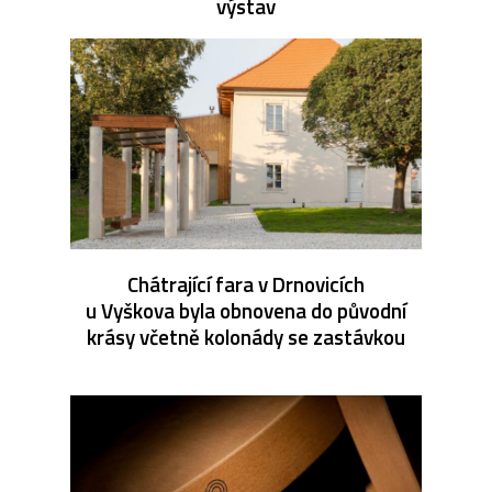
výstav
Chátrající fara v Drnovicích
u Vyškova byla obnovena do původní
krásy včetně kolonády se zastávkou