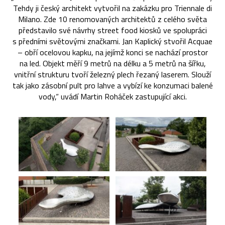
Tehdy ji český architekt vytvořil na zakázku pro Triennale di
Milano. Zde 10 renomovaných architektů z celého světa
představilo své návrhy street food kiosků ve spolupráci
s předními světovými značkami. Jan Kaplický stvořil Acquae
– obří ocelovou kapku, na jejímž konci se nachází prostor
na led. Objekt měří 9 metrů na délku a 5 metrů na šířku,
vnitřní strukturu tvoří železný plech řezaný laserem. Slouží
tak jako zásobní pult pro lahve a vybízí ke konzumaci balené
vody,“ uvádí Martin Roháček zastupující akci.