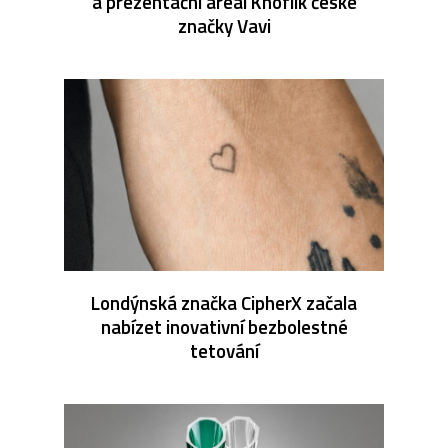
a prezentační areál Knoflík české
značky Vavi
Londýnská značka CipherX začala
nabízet inovativní bezbolestné
tetování