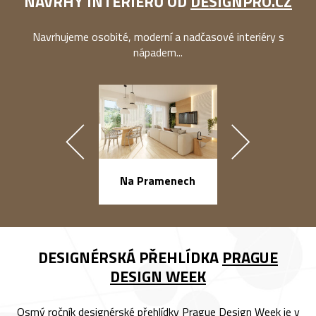
NÁVRHY INTERIÉRŮ OD
DESIGNPRO.CZ
Navrhujeme osobité, moderní a nadčasové interiéry s
nápadem...
náměstí Na Ba
Na Pramenech
DESIGNÉRSKÁ PŘEHLÍDKA
PRAGUE
DESIGN WEEK
Osmý ročník designérské přehlídky Prague Design Week je v