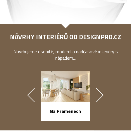
NÁVRHY INTERIÉRŮ OD
DESIGNPRO.CZ
Navrhujeme osobité, moderní a nadčasové interiéry s
nápadem...
náměstí Na Ba
Na Pramenech