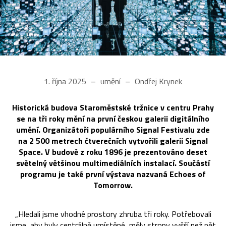
1. října 2025
umění
Ondřej Krynek
Historická budova Staroměstské tržnice v centru Prahy
se na tři roky mění na první českou galerii digitálního
umění. Organizátoři populárního Signal Festivalu zde
na 2 500 metrech čtverečních vytvořili galerii Signal
Space. V budově z roku 1896 je prezentováno deset
světelný většinou multimediálních instalací. Součástí
programu je také první výstava nazvaná Echoes of
Tomorrow.
„Hledali jsme vhodné prostory zhruba tři roky. Potřebovali
jsme, aby byly centrálně umístěné, měly stropy vyšší než pět