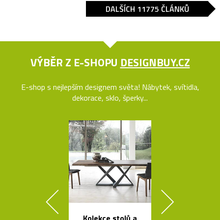
DALŠÍCH 11775 ČLÁNKŮ
VÝBĚR Z E-SHOPU
DESIGNBUY.CZ
E-shop s nejlepším designem světa! Nábytek, svítidla,
dekorace, sklo, šperky...
Kolekce stolů a
Kolekce kovo