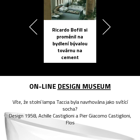
Ricardo Bofill si
Přichází ten
proměnil na
propracovan
bydlení bývalou
elektronic
továrnu na
zápisník
cement
reMarkable
ON-LINE
DESIGN MUSEUM
Víte, že stolní lampa Taccia byla navrhována jako svítící
socha?
Design 1958, Achille Castiglioni a Pier Giacomo Castiglioni,
Flos