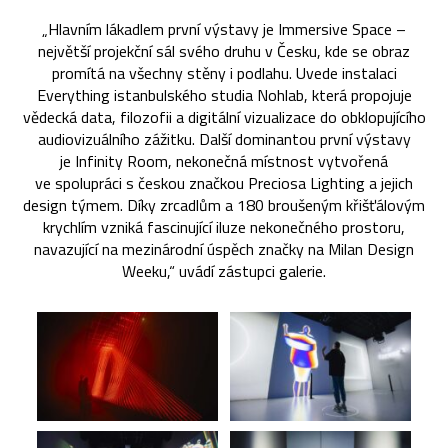
„Hlavním lákadlem první výstavy je Immersive Space –
největší projekční sál svého druhu v Česku, kde se obraz
promítá na všechny stěny i podlahu. Uvede instalaci
Everything istanbulského studia Nohlab, která propojuje
vědecká data, filozofii a digitální vizualizace do obklopujícího
audiovizuálního zážitku. Další dominantou první výstavy
je Infinity Room, nekonečná místnost vytvořená
ve spolupráci s českou značkou Preciosa Lighting a jejich
design týmem. Díky zrcadlům a 180 broušeným křišťálovým
krychlím vzniká fascinující iluze nekonečného prostoru,
navazující na mezinárodní úspěch značky na Milan Design
Weeku,“ uvádí zástupci galerie.