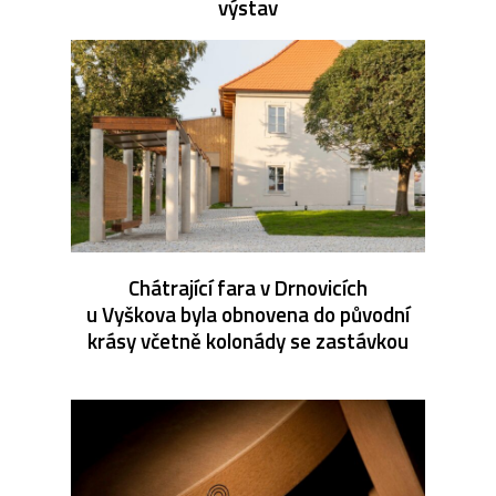
výstav
Chátrající fara v Drnovicích
u Vyškova byla obnovena do původní
krásy včetně kolonády se zastávkou