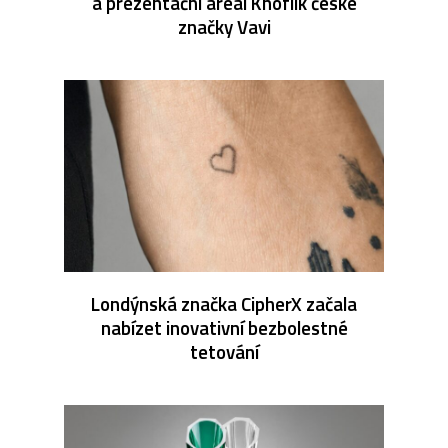
a prezentační areál Knoflík české
značky Vavi
Londýnská značka CipherX začala
nabízet inovativní bezbolestné
tetování