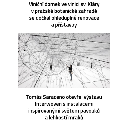
Viniční domek ve vinici sv. Kláry
v pražské botanické zahradě
se dočkal ohleduplné renovace
a přístavby
Tomás Saraceno otevřel výstavu
Interwoven s instalacemi
inspirovanými světem pavouků
a lehkostí mraků