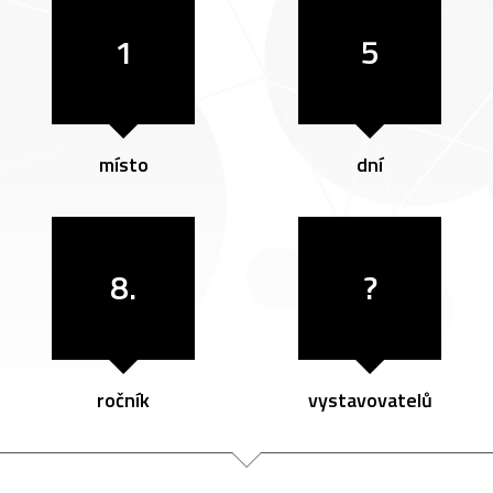
1
5
místo
dní
8.
?
ročník
vystavovatelů