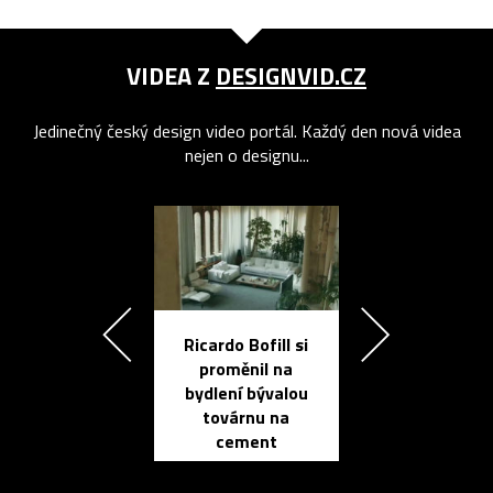
VIDEA Z
DESIGNVID.CZ
Jedinečný český design video portál. Každý den nová videa
nejen o designu...
Ricardo Bofill si
Přichází ten
proměnil na
propracovan
bydlení bývalou
elektronic
továrnu na
zápisník
cement
reMarkable