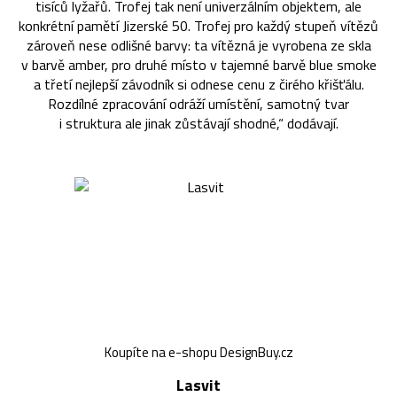
tisíců lyžařů. Trofej tak není univerzálním objektem, ale
konkrétní pamětí Jizerské 50. Trofej pro každý stupeň vítězů
zároveň nese odlišné barvy: ta vítězná je vyrobena ze skla
v barvě amber, pro druhé místo v tajemné barvě blue smoke
a třetí nejlepší závodník si odnese cenu z čirého křišťálu.
Rozdílné zpracování odráží umístění, samotný tvar
i struktura ale jinak zůstávají shodné,“ dodávají.
Koupíte na e-shopu DesignBuy.cz
Lasvit