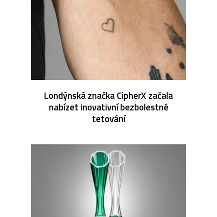
Londýnská značka CipherX začala
nabízet inovativní bezbolestné
tetování