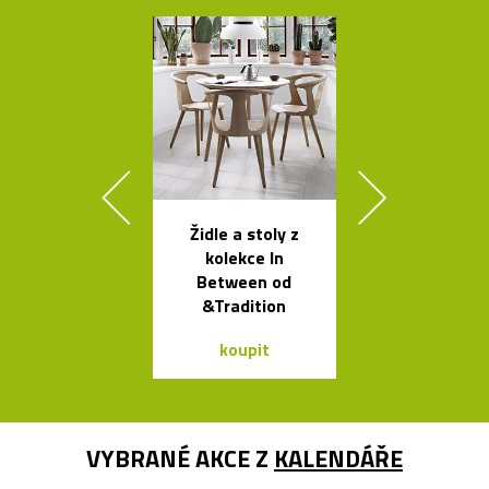
Židle a stoly z
Kávovary Mo
kolekce In
Davida
Between od
Chipperfie
&Tradition
koupit
koupit
VYBRANÉ AKCE Z
KALENDÁŘE