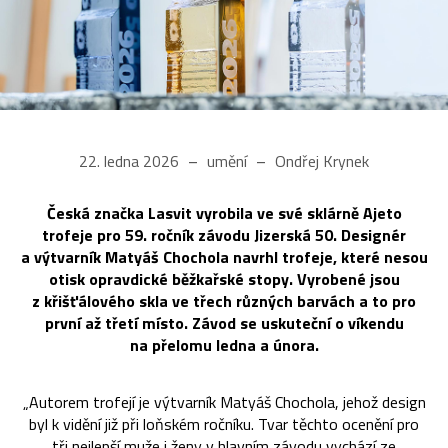
22. ledna 2026
umění
Ondřej Krynek
Česká značka Lasvit vyrobila ve své sklárně Ajeto
trofeje pro 59. ročník závodu Jizerská 50. Designér
a výtvarník Matyáš Chochola navrhl trofeje, které nesou
otisk opravdické běžkařské stopy. Vyrobené jsou
z křišťálového skla ve třech různých barvách a to pro
první až třetí místo. Závod se uskuteční o víkendu
na přelomu ledna a února.
„Autorem trofejí je výtvarník Matyáš Chochola, jehož design
byl k vidění již při loňském ročníku. Tvar těchto ocenění pro
tři nejlepší muže i ženy v hlavním závodu vychází ze