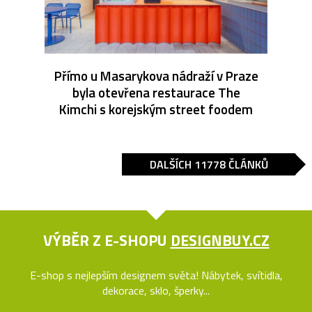
Přímo u Masarykova nádraží v Praze
byla otevřena restaurace The
Kimchi s korejským street foodem
DALŠÍCH 11778 ČLÁNKŮ
VÝBĚR Z E-SHOPU
DESIGNBUY.CZ
E-shop s nejlepším designem světa! Nábytek, svítidla,
dekorace, sklo, šperky...