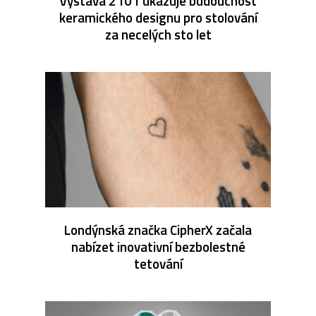
Výstava 2101 ukazuje budoucnost
keramického designu pro stolování
za necelých sto let
Londýnská značka CipherX začala
nabízet inovativní bezbolestné
tetování