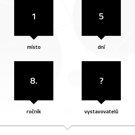
1
5
místo
dní
8.
?
ročník
vystavovatelů