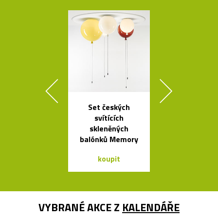
Set českých
Čalouněná ši
svítících
židle Kuga
skleněných
Bontempi C
balónků Memory
koupit
koupit
VYBRANÉ AKCE Z
KALENDÁŘE