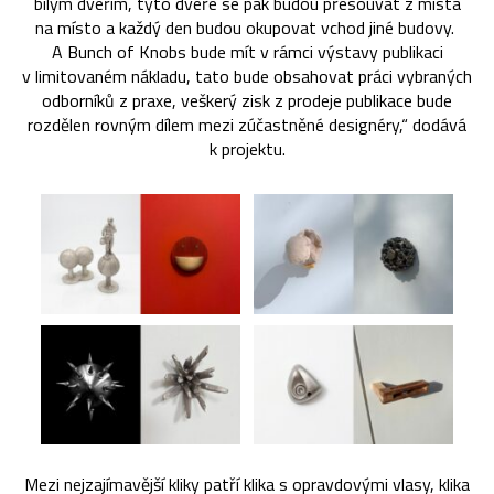
bílým dveřím, tyto dveře se pak budou přesouvat z místa
na místo a každý den budou okupovat vchod jiné budovy.
A Bunch of Knobs bude mít v rámci výstavy publikaci
v limitovaném nákladu, tato bude obsahovat práci vybraných
odborníků z praxe, veškerý zisk z prodeje publikace bude
rozdělen rovným dílem mezi zúčastněné designéry,“ dodává
k projektu.
Mezi nejzajímavější kliky patří klika s opravdovými vlasy, klika