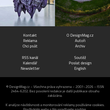
Kontakt
O DesignMag.cz
Reklama
Autoři
Chci psát
Archiv
RSS kanál
Soutěž
Kalendář
Poslat design
Newsletter
English
© DesignMag.cz – Všechna práva vyhrazena – 2007–2026 – ISSN
2464-6202.
Bez povolení redakce je další publikace obsahu
zakázána.
K analýze návštěvnosti a monitorování reklamy používáme
cookies
.
Používáním webu s tím vyjadřujete souhlas.