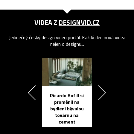
VIDEA Z
DESIGNVID.CZ
Jedinečný český design video portál. Každý den nová videa
nejen o designu...
Ricardo Bofill si
Přichází ten
proměnil na
propracovan
bydlení bývalou
elektronic
továrnu na
zápisník
cement
reMarkable