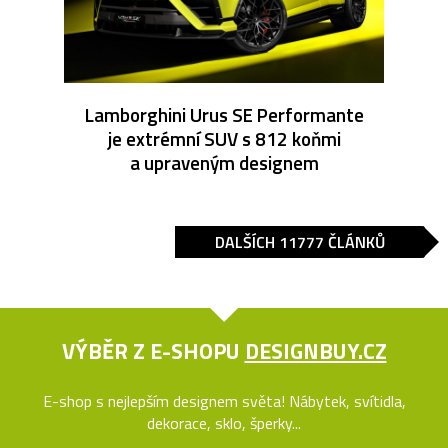
Lamborghini Urus SE Performante
je extrémní SUV s 812 koňmi
a upraveným designem
DALŠÍCH 11777 ČLÁNKŮ
VÝBĚR Z E-SHOPU
DESIGNBUY.CZ
E-shop s nejlepším designem světa! Nábytek, svítidla,
dekorace, sklo, šperky...