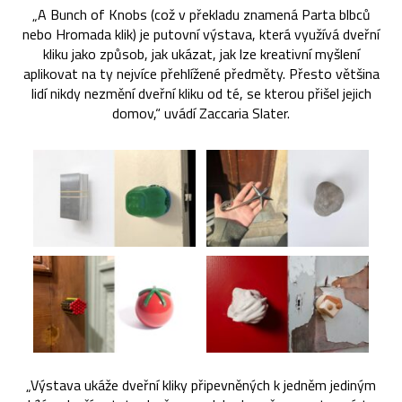
„A Bunch of Knobs (což v překladu znamená Parta blbců
nebo Hromada klik) je putovní výstava, která využívá dveřní
kliku jako způsob, jak ukázat, jak lze kreativní myšlení
aplikovat na ty nejvíce přehlížené předměty. Přesto většina
lidí nikdy nezmění dveřní kliku od té, se kterou přišel jejich
domov,“ uvádí Zaccaria Slater.
„Výstava ukáže dveřní kliky připevněných k jedněm jediným