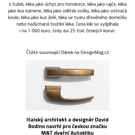
z tužek, klika jako úchyt pro horolezce, klika jako rajče, klika
jako kus kamene, klika jako odlitek sošky, klika jako ostnatá
koule, klika jako kus želé, klika ve tvaru dřevěného domečku
nebo nadýchaná textilní klika. Cena klik se vyšplhala
i na 1 060 euro, tedy asi 25 tisíc českých korun.
Čtěte související článek na DesignMag.cz
Italský architekt a designér David
Bodino navrhl pro českou značku
M&T dveřní Autokliku