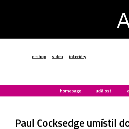
e-shop
videa
interiéry
homepage
události
Paul Cocksedge umístil do