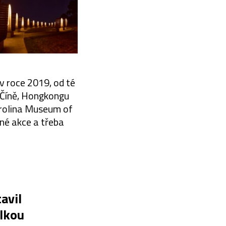
v roce 2019, od té
 Číně, Hongkongu
arolina Museum of
zné akce a třeba
avil
lkou