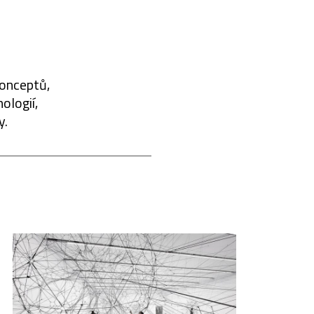
konceptů,
ologií,
y.