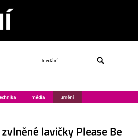
echnika
média
umění
 zvlněné lavičky Please Be