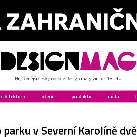
Nejčtenější český on-line design magazín, už 18 let…
architektura
interiér
produkty
móda
t
 parku v Severní Karolíně dvě