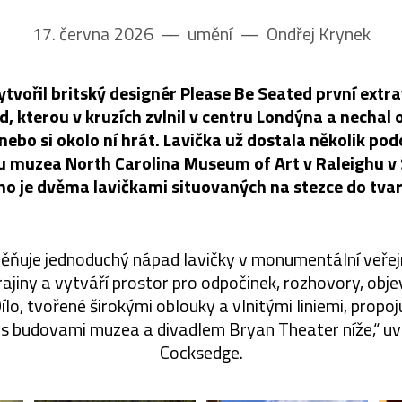
17. června 2026
––
umění
––
Ondřej Krynek
ytvořil britský designér Please Be Seated první extr
d, kterou v kruzích zvlnil v centru Londýna a nechal
 nebo si okolo ní hrát. Lavička už dostala několik pod
u muzea North Carolina Museum of Art v Raleighu v 
no je dvěma lavičkami situovaných na stezce do tvar
měňuje jednoduchý nápad lavičky v monumentální veřej
rajiny a vytváří prostor pro odpočinek, rozhovory, ob
ílo, tvořené širokými oblouky a vlnitými liniemi, propoju
s budovami muzea a divadlem Bryan Theater níže,“ uv
Cocksedge.