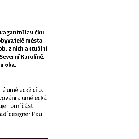
avagantní lavičku
 obyvatelé města
ob, z nich aktuální
Severní Karolíně.
u oka.
né umělecké dílo,
jevování a umělecká
je horní části
ádí designér Paul