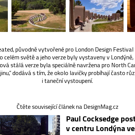
eated, původně vytvořené pro London Design Festival 
o celém světě a jeho verze byly vystaveny v Londýně,
nová stálá verze byla speciálně navržena pro North C
ajinu,“ dodává s tím, že okolo lavičky probíhají často rů
i taneční vystoupení.
Čtěte související článek na DesignMag.cz
Paul Cocksedge post
v centru Londýna ve