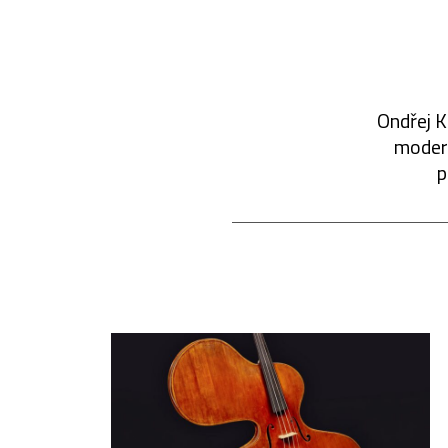
Ondřej K
modern
p