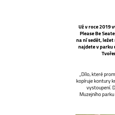
Už v roce 2019 v
Please Be Seate
na ní sedět, ležet
najdete v parku 
Tvoře
„Dílo, které pro
kopíruje kontury k
vystoupení. D
Muzejního parku 