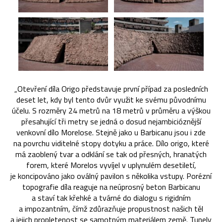
„Otevření díla Origo představuje první případ za posledních
deset let, kdy byl tento dvůr využit ke svému původnímu
účelu. S rozměry 24 metrů na 18 metrů v průměru a výškou
přesahující tři metry se jedná o dosud nejambicióznější
venkovní dílo Morelose. Stejně jako u Barbicanu jsou i zde
na povrchu viditelné stopy dotyku a práce. Dílo origo, které
má zaoblený tvar a odklání se tak od přesných, hranatých
forem, které Morelos vyvíjel v uplynulém desetiletí,
je koncipováno jako oválný pavilon s několika vstupy. Porézní
topografie díla reaguje na neúprosný beton Barbicanu
a staví tak křehké a tvárné do dialogu s rigidním
a impozantním, čímž zdůrazňuje propustnost našich těl
a jejich propletenost se samotným materiálem země. Tunely