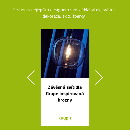
E-shop s nejlepším designem světa! Nábytek, svítidla,
dekorace, sklo, šperky...
Závěsná svítidla
Český set ka
Grape inspirovaná
se sklenic
hrozny
Ondine
koupit
koupit