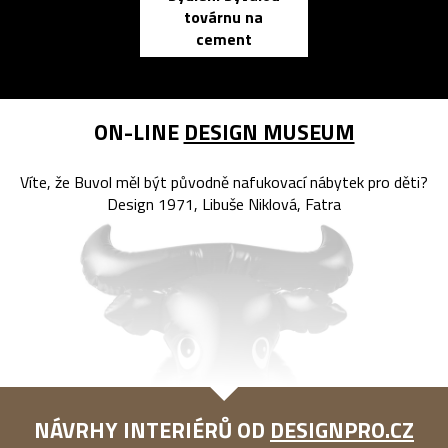
továrnu na
zápisník
cement
reMarkable
ON-LINE
DESIGN MUSEUM
Víte, že Buvol měl být původně nafukovací nábytek pro děti?
Design 1971, Libuše Niklová, Fatra
NÁVRHY INTERIÉRŮ OD
DESIGNPRO.CZ