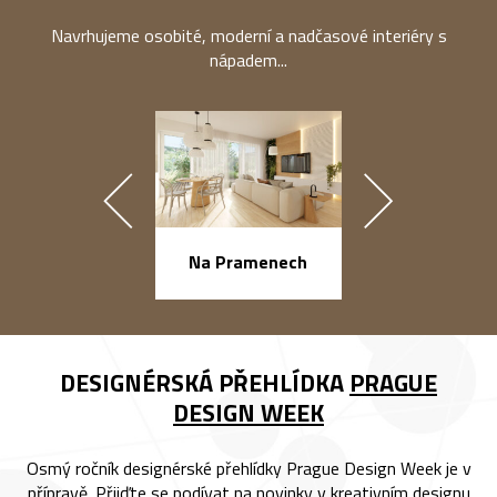
Navrhujeme osobité, moderní a nadčasové interiéry s
nápadem...
náměstí Na Ba
Na Pramenech
DESIGNÉRSKÁ PŘEHLÍDKA
PRAGUE
DESIGN WEEK
Osmý ročník designérské přehlídky Prague Design Week je v
přípravě. Přijďte se podívat na novinky v kreativním designu