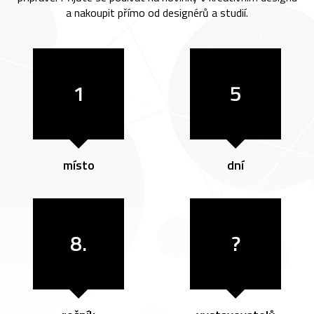
a nakoupit přímo od designérů a studií.
1
5
místo
dní
8.
?