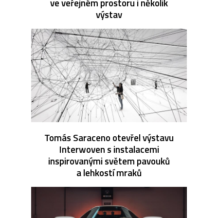
ve veřejném prostoru i několik
výstav
Tomás Saraceno otevřel výstavu
Interwoven s instalacemi
inspirovanými světem pavouků
a lehkostí mraků