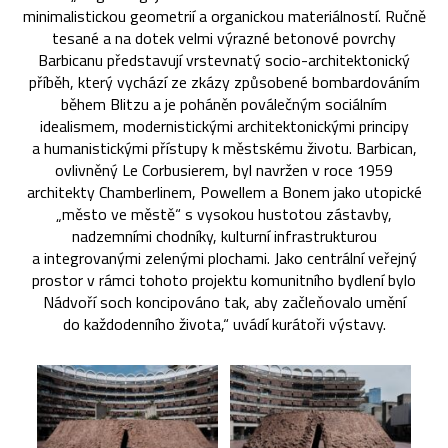
minimalistickou geometrií a organickou materiálností. Ručně
tesané a na dotek velmi výrazné betonové povrchy
Barbicanu představují vrstevnatý socio-architektonický
příběh, který vychází ze zkázy způsobené bombardováním
během Blitzu a je poháněn poválečným sociálním
idealismem, modernistickými architektonickými principy
a humanistickými přístupy k městskému životu. Barbican,
ovlivněný Le Corbusierem, byl navržen v roce 1959
architekty Chamberlinem, Powellem a Bonem jako utopické
„město ve městě“ s vysokou hustotou zástavby,
nadzemními chodníky, kulturní infrastrukturou
a integrovanými zelenými plochami. Jako centrální veřejný
prostor v rámci tohoto projektu komunitního bydlení bylo
Nádvoří soch koncipováno tak, aby začleňovalo umění
do každodenního života,“ uvádí kurátoři výstavy.