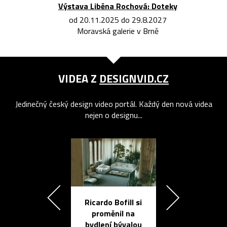
Výstava Liběna Rochová: Doteky
od 20.11.2025 do 29.8.2027
Moravská galerie v Brně
VIDEA Z
DESIGNVID.CZ
Jedinečný český design video portál. Každý den nová videa
nejen o designu...
Ricardo Bofill si
Přichází ten
proměnil na
propracovan
bydlení bývalou
elektronic