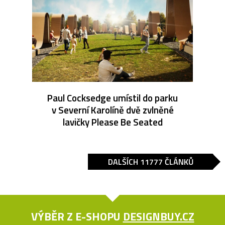
Paul Cocksedge umístil do parku
v Severní Karolíně dvě zvlněné
lavičky Please Be Seated
DALŠÍCH 11777 ČLÁNKŮ
VÝBĚR Z E-SHOPU
DESIGNBUY.CZ