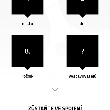
místo
dní
8.
?
ročník
vystavovatelů
ZŮSTAŇTE VE SPOJENÍ