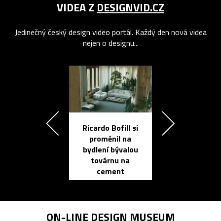
VIDEA Z
DESIGNVID.CZ
Jedinečný český design video portál. Každý den nová videa
nejen o designu...
Ricardo Bofill si
Přichází ten
proměnil na
propracovan
bydlení bývalou
elektronic
továrnu na
zápisník
cement
reMarkable
ON-LINE
DESIGN MUSEUM