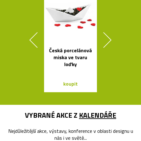
Česká porcelánová
Prémiové ita
miska ve tvaru
polstrova
loďky
postele o
Bontempi Le
Design
koupit
koupit
VYBRANÉ AKCE Z
KALENDÁŘE
Nejdůležitější akce, výstavy, konference v oblasti designu u
nás i ve světě...