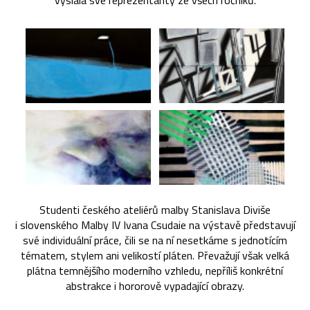
vyslala své reprezentanty ze všech ročníků.
Studenti českého ateliérů malby Stanislava Diviše
i slovenského Malby IV Ivana Csudaie na výstavě představují
své individuální práce, čili se na ní nesetkáme s jednotícím
tématem, stylem ani velikostí pláten. Převažují však velká
plátna temnějšího moderního vzhledu, nepříliš konkrétní
abstrakce i hororově vypadající obrazy.