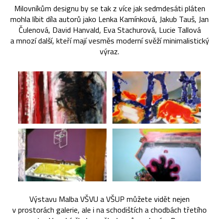
Milovníkům designu by se tak z více jak sedmdesáti pláten
mohla líbit díla autorů jako Lenka Kamínková, Jakub Tauš, Jan
Čulenová, David Hanvald, Eva Stachurová, Lucie Tallová
a mnozí další, kteří mají vesměs moderní svěží minimalistický
výraz.
Výstavu Malba VŠVU a VŠUP můžete vidět nejen
v prostorách galerie, ale i na schodištích a chodbách třetího