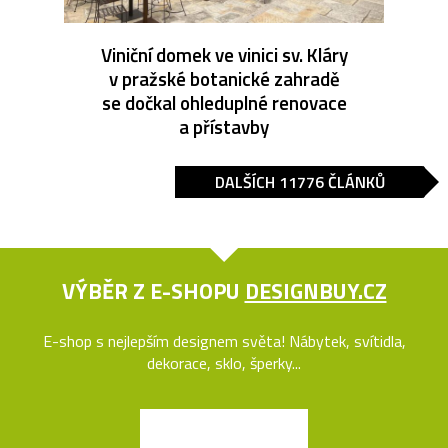
Viniční domek ve vinici sv. Kláry
v pražské botanické zahradě
se dočkal ohleduplné renovace
a přístavby
DALŠÍCH 11776 ČLÁNKŮ
VÝBĚR Z E-SHOPU
DESIGNBUY.CZ
E-shop s nejlepším designem světa! Nábytek, svítidla,
dekorace, sklo, šperky...