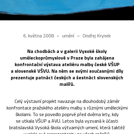
6. května 2008
umění
Ondřej Krynek
Na chodbách a v galerii Vysoké školy
uměleckoprůmyslové v Praze byla zahájena
konfrontační výstava ateliéru malby české VŠUP
a slovenské VŠVU. Na něm se svými současnými díly
prezentuje patnáct českých a šestnáct slovenských
malířů.
Celý výstavní projekt navazuje na dlouhodobý záměr
konfrontace pražského ateliéru malby s různými uměleckými
školami. To se povedlo poprvé před dvěma lety, kdy
se utkala VŠUP a AVU. Letos byla vyzvaná k účasti
bratislavská Vysoká škola výtvarných umení, která taktéž