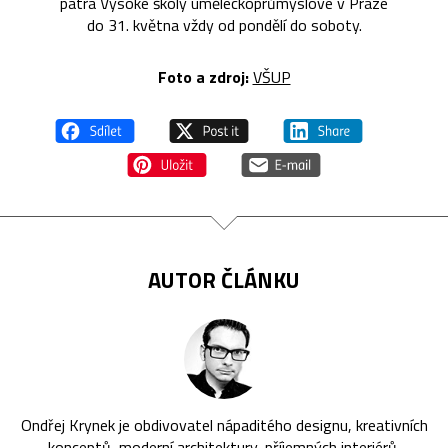
patra Vysoké školy uměleckoprůmyslové v Praze
do 31. května vždy od pondělí do soboty.
Foto a zdroj:
VŠUP
AUTOR ČLÁNKU
Ondřej Krynek je obdivovatel nápaditého designu, kreativních
konceptů, moderní architektury, příjemných interiérů,