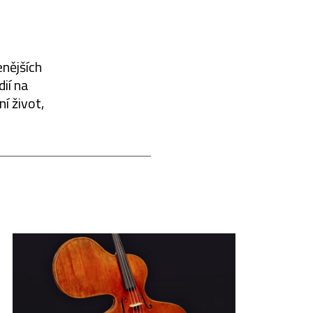
enějších
dií na
í život,