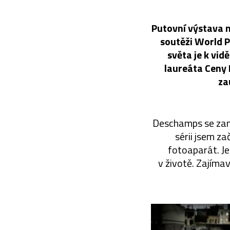
Putovní výstava n
soutěži World P
světa je k vid
laureáta Ceny 
za
Deschamps se zamě
sérii jsem za
fotoaparát. Je
v životě. Zajímav