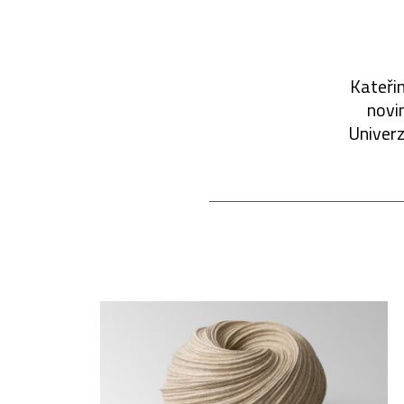
Kateřin
novin
Univerz