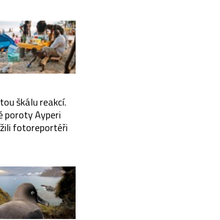
ou škálu reakcí.
ě poroty Ayperi
ili fotoreportéři