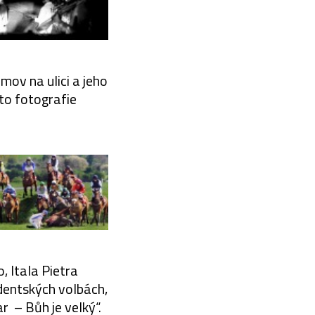
mov na ulici a jeho
to fotografie
, Itala Pietra
dentských volbách,
 – Bůh je velký“.