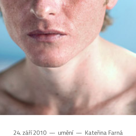
24. září 2010
––
umění
––
Kateřina Farná