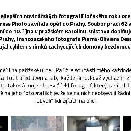
ejlepších novinářských fotografií loňského roku oce
ress Photo zavítala opět do Prahy. Soubor prací 62 
ění do 10. října v pražském Karolinu. Výstavu doplňuj
Prahy, francouzského fotografa Pierra-Oliviera De
ujal cyklem snímků zachycujících domovy bezdomov
řil na pařížské ulice: „Paříž je součástí mého každode
čal fotit před dvěma lety, každé ráno, když vycházím z
 to taková moje obsese,“ řekl fotograf, který zavítal 
é na jeho fotografiích je, že se na nich neobjevují žádní
„obydlí“ lidí žijících na ulici.