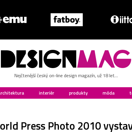
Nejčtenější český on-line design magazín, už 18 let…
architektura
interiér
produkty
móda
t
orld Press Photo 2010 vystav