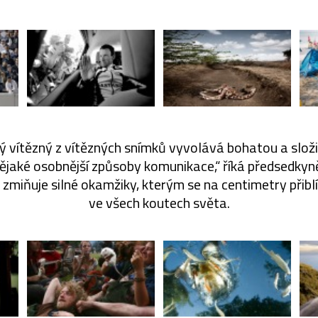
ý vítězný z vítězných snímků vyvolává bohatou a složit
ějaké osobnější způsoby komunikace,“ říká předsedkyn
zmiňuje silné okamžiky, kterým se na centimetry přiblíž
ve všech koutech světa.