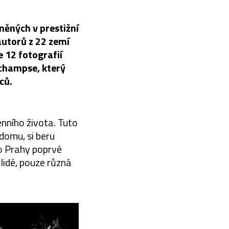
něných v prestižní
autorů z 22 zemí
e 12 fotografií
schampse, který
ců.
nního života. Tuto
 domu, si beru
do Prahy poprvé
 lidé, pouze různá