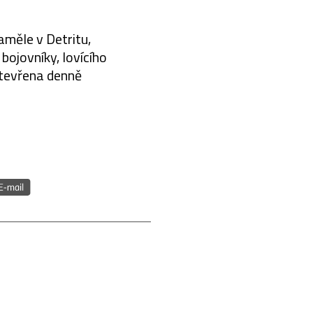
aměle v Detritu,
 bojovníky, lovícího
otevřena denně