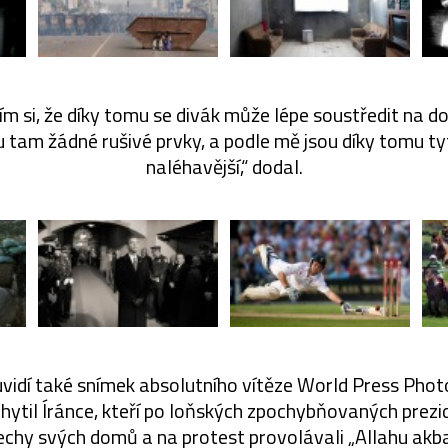
ím si, že díky tomu se divák může lépe soustředit na do
u tam žádné rušivé prvky, a podle mě jsou díky tomu ty
naléhavější,“ dodal.
vidí také snímek absolutního vítěze World Press Photo
hytil Íránce, kteří po loňských zpochybňovaných prezi
echy svých domů a na protest provolávali „Allahu akbar