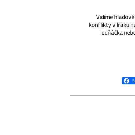
Vidíme hladové 
konflikty v Iráku n
ledňáčka nebo