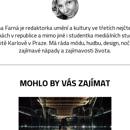
a Farná je redaktorka umění a kultury ve třetích nejčt
ách v republice a mimo jiné i studentka mediálních stu
itě Karlově v Praze. Má ráda módu, hudbu, design, nočn
zajímavé nápady a zajímavosti života.
MOHLO BY VÁS ZAJÍMAT