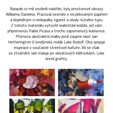
Naopak co mě osobně nadchlo, byly prostorové obrazy
Williama Danielse. Pracoval vesměs s recyklovaným papírem
a doplněným o nedopalky cigaret a obaly různého typu.
Z tohoto materiálu vytvořil realistické koláže, jež vám
připomenou Pabla Picasa a trochu zapomenutý kubismus.
Příznivce abstraktní malby jistě zaujme skot Iain
Hetherington či londýnský rodák Luke Rudolf. Oba spojuje
inspirace v současné streetové kultuře, liší se však
ve ztvárnění. Iain maluje po skeatových kšiltovkách, Luke
kreslí grafity.