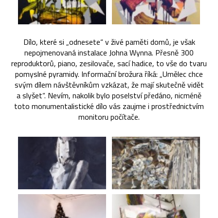
Dílo, které si „odnesete“ v živé paměti domů, je však
nepojmenovaná instalace Johna Wynna. Přesně 300
reproduktorů, piano, zesilovače, sací hadice, to vše do tvaru
pomyslné pyramidy. Informační brožura říká: „Umělec chce
svým dílem návštěvníkům vzkázat, že mají skutečně vidět
a slyšet“. Nevím, nakolik bylo poselství předáno, nicméně
toto monumentalistické dílo vás zaujme i prostřednictvím
monitoru počítače.