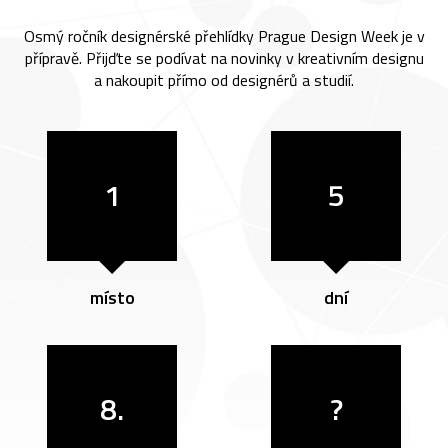
Osmý ročník designérské přehlídky Prague Design Week je v
přípravě. Přijďte se podívat na novinky v kreativním designu
a nakoupit přímo od designérů a studií.
1
5
místo
dní
8.
?