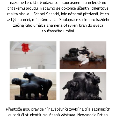
názor je ten, který udává tón současnému uměleckému
britskému proudu. Nedávno se dokonce účastnil talentové
reality show – School Saatchi, kde názorně předvedl, že co
se týče umění, má právo veta. Spolupráce s ním pro každého
začínajícího umělce znamená otevření bran do světa
současného umění.
Přestože jsou pravidelní návštěvníci zvyklí na díla začínajících
autorů či studentů, současná výstava, Newspeak: Brtish