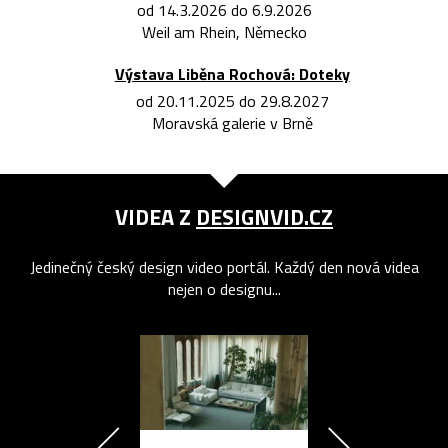
od 14.3.2026 do 6.9.2026
Weil am Rhein, Německo
Výstava Liběna Rochová: Doteky
od 20.11.2025 do 29.8.2027
Moravská galerie v Brně
VIDEA Z
DESIGNVID.CZ
Jedinečný český design video portál. Každý den nová videa
nejen o designu...