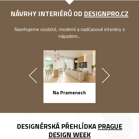
NÁVRHY INTERIÉRŮ OD
DESIGNPRO.CZ
Navrhujeme osobité, moderní a nadčasové interiéry s
nápadem...
náměstí Na Ba
Na Pramenech
DESIGNÉRSKÁ PŘEHLÍDKA
PRAGUE
DESIGN WEEK