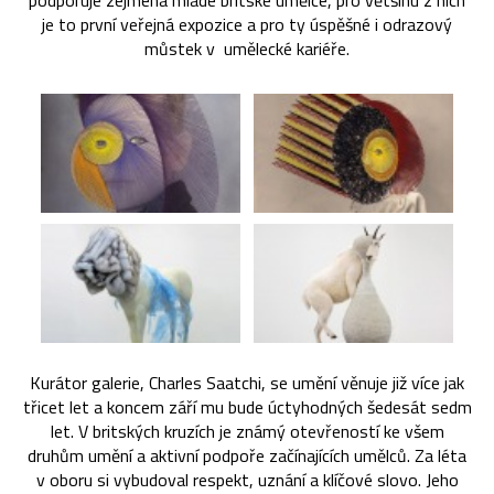
podporuje zejména mladé britské umělce, pro většinu z nich
je to první veřejná expozice a pro ty úspěšné i odrazový
můstek v umělecké kariéře.
Kurátor galerie, Charles Saatchi, se umění věnuje již více jak
třicet let a koncem září mu bude úctyhodných šedesát sedm
let. V britských kruzích je známý otevřeností ke všem
druhům umění a aktivní podpoře začínajících umělců. Za léta
v oboru si vybudoval respekt, uznání a klíčové slovo. Jeho