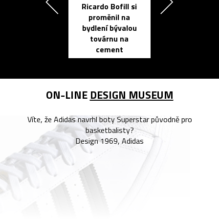
Ricardo Bofill si
Přichází ten
proměnil na
propracovan
bydlení bývalou
elektronic
továrnu na
zápisník
cement
reMarkable
ON-LINE
DESIGN MUSEUM
Víte, že Adidas navrhl boty Superstar původně pro
basketbalisty?
Design 1969, Adidas