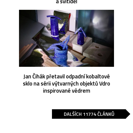
a svítidel
Jan Čihák přetavil odpadní kobaltové
sklo na sérii výtvarných objektů Vdro
inspirované vědrem
DALŠÍCH 11774 ČLÁNKŮ