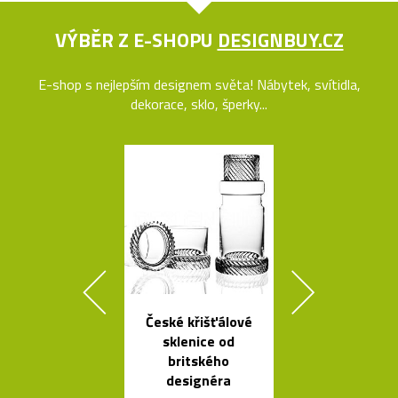
VÝBĚR Z E-SHOPU
DESIGNBUY.CZ
E-shop s nejlepším designem světa! Nábytek, svítidla,
dekorace, sklo, šperky...
České křišťálové
Ručně vyro
sklenice od
dřevěné soš
britského
Dánska
designéra