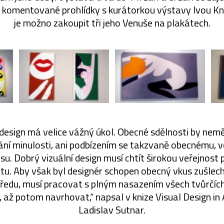
t komentované prohlídky s kurátorkou výstavy Ivou K
je možno zakoupit tři jeho Venuše na plakátech.
 design má velice vážný úkol. Obecné sdělnosti by nem
ní minulosti, ani podbízením se takzvaně obecnému, v
su. Dobrý vizuální design musí chtít širokou veřejnost p
tu. Aby však byl designér schopen obecný vkus zušle
předu, musí pracovat s plným nasazením všech tvůrčích
 až potom navrhovat,“ napsal v knize Visual Design in
Ladislav Sutnar.