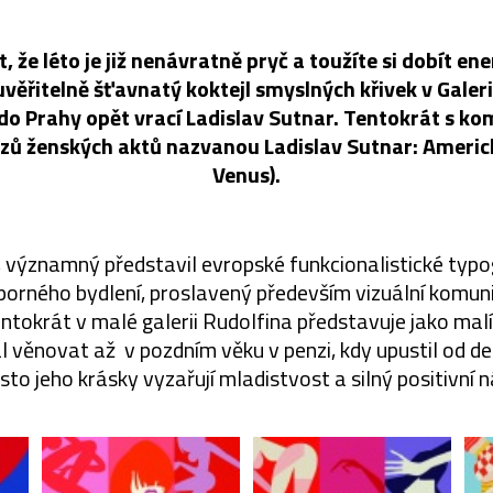
 že léto je již nenávratně pryč a toužíte si dobít ene
euvěřitelně šťavnatý koktejl smyslných křivek v Galer
 do Prahy opět vrací Ladislav Sutnar. Tentokrát s ko
zů ženských aktů nazvanou Ladislav Sutnar: Americk
Venus).
k, významný představil evropské funkcionalistické typog
orného bydlení, proslavený především vizuální komun
ntokrát v malé galerii Rudolfina představuje jako malíř
l věnovat až v pozdním věku v penzi, kdy upustil od de
esto jeho krásky vyzařují mladistvost a silný positivní n