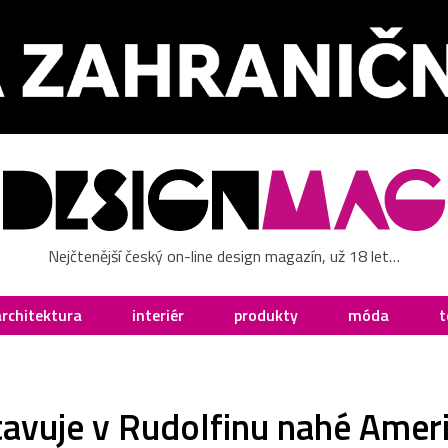
Nejčtenější český on-line design magazín, už 18 let…
architektura
interiér
produkty
móda
t
tavuje v Rudolfinu nahé Amer