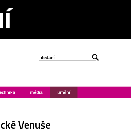
echnika
média
umění
ické Venuše