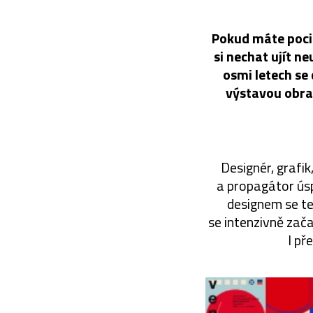
Pokud máte pocit,
si nechat ujít n
osmi letech se
výstavou obra
Designér, grafi
a propagátor úsp
designem se te
se intenzivně zača
I př