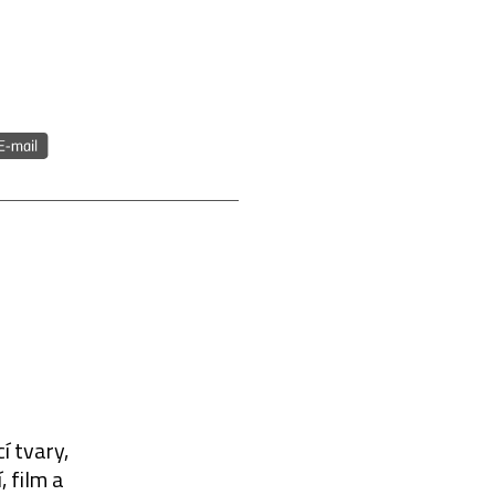
í tvary,
 film a