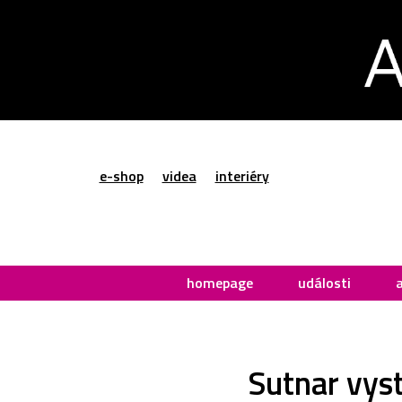
e-shop
videa
interiéry
homepage
události
Sutnar vys