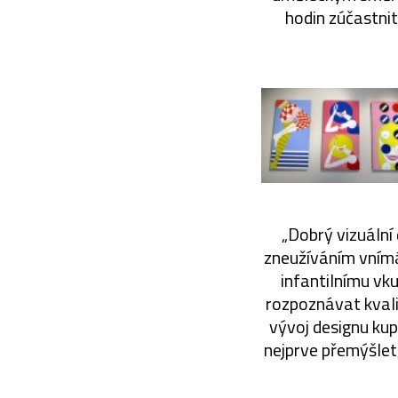
hodin zúčastni
„Dobrý vizuální
zneužíváním vnímá
infantilnímu vku
rozpoznávat kvali
vývoj designu ku
nejprve přemýšlet,