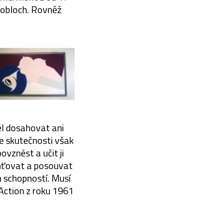
nobloch. Rovněž
ěl dosahovat ani
e skutečnosti však
ovznést a učit ji
chťovat a posouvat
 schopností. Musí
 Action z roku 1961