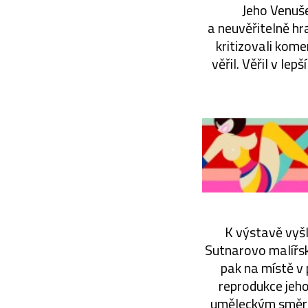
Jeho Venuše
a neuvěřitelně hr
kritizovali komer
věřil. Věřil v le
K výstavě vyš
Sutnarovo malířské
pak na místě v
reprodukce jeho
uměleckým směrům