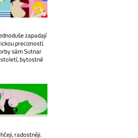
 jednoduše zapadají
ickou precizností.
vorby sám Sutnar
století, bytostně
čeji, radostněji.