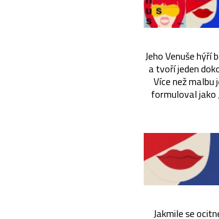
Jeho Venuše hýří b
a tvoří jeden dok
Více než malbu 
formuloval jako 
Jakmile se ocitn