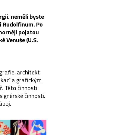
rgii, neměli byste
ii Rudolfinum. Po
morněji pojatou
é Venuše (U.S.
rafie, architekt
ikací a grafickým
. Této činnosti
signérské činnosti.
áboj.