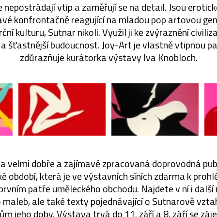
 nepostrádají vtip a zaměřují se na detail. Jsou erotic
avé konfrontačně reagující na mladou pop artovou gen
ční kulturu, Sutnar nikoli. Využil ji ke zvýraznění civiliz
pší a šťastnější budoucnost. Joy-Art je vlastně vtipnou pa
zdůrazňuje kurátorka výstavy Iva Knobloch.
la velmi dobře a zajímavě zpracovaná doprovodná publ
 období, která je ve výstavních síních zdarma k prohl
 prvním patře uměleckého obchodu. Najdete v ní i dalš
 maleb, ale také texty pojednávající o Sutnarově vzta
 jeho doby. Výstava trvá do 11. září a 8. září se zá