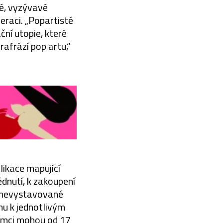
ké, vyzývavé
eraci. „Popartisté
ační utopie, které
rafrází pop artu,“
ikace mapující
édnutí, k zakoupení
í nevystavované
hu k jednotlivým
jemci mohou od 17