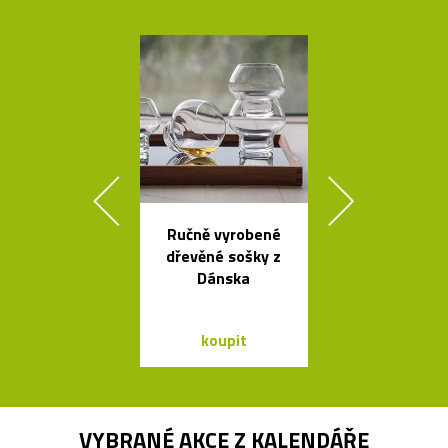
Ručně vyrobené
Luxusní kulat
dřevěné sošky z
oválný stůl B
Dánska
od Bontempi
koupit
koupit
VYBRANÉ AKCE Z
KALENDÁŘE