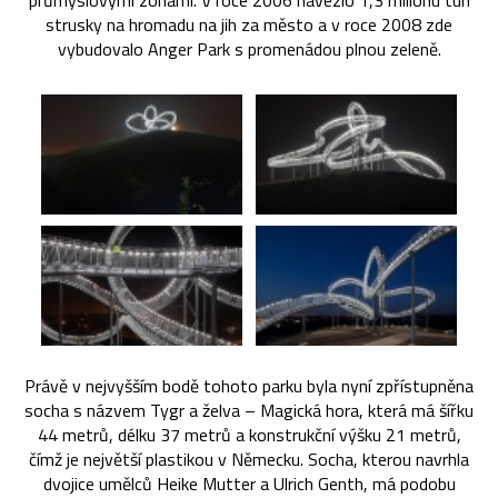
průmyslovými zónami. V roce 2006 navezlo 1,3 miliónu tun
strusky na hromadu na jih za město a v roce 2008 zde
vybudovalo Anger Park s promenádou plnou zeleně.
Právě v nejvyšším bodě tohoto parku byla nyní zpřístupněna
socha s názvem Tygr a želva – Magická hora, která má šířku
44 metrů, délku 37 metrů a konstrukční výšku 21 metrů,
čímž je největší plastikou v Německu. Socha, kterou navrhla
dvojice umělců Heike Mutter a Ulrich Genth, má podobu