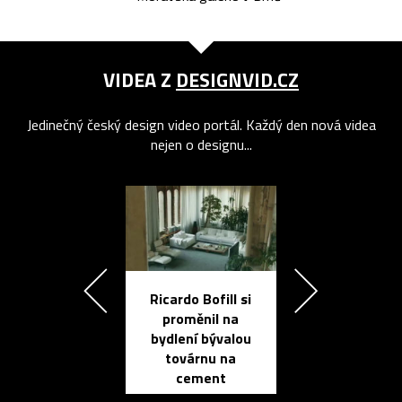
VIDEA Z
DESIGNVID.CZ
Jedinečný český design video portál. Každý den nová videa
nejen o designu...
Ricardo Bofill si
Přichází ten
proměnil na
propracovan
bydlení bývalou
elektronic
továrnu na
zápisník
cement
reMarkable