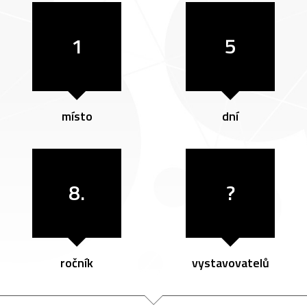
1
5
místo
dní
8.
?
ročník
vystavovatelů