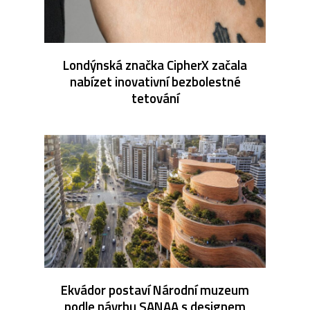
Londýnská značka CipherX začala
nabízet inovativní bezbolestné
tetování
Ekvádor postaví Národní muzeum
podle návrhu SANAA s designem