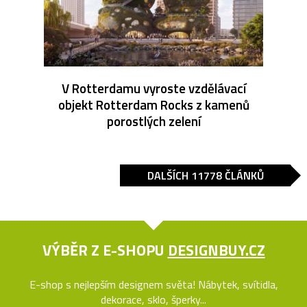
V Rotterdamu vyroste vzdělávací
objekt Rotterdam Rocks z kamenů
porostlých zelení
DALŠÍCH 11778 ČLÁNKŮ
VÝBĚR Z E-SHOPU
DESIGNBUY.CZ
E-shop s nejlepším designem světa! Nábytek, svítidla,
dekorace, sklo, šperky...