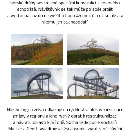
horské dráhy sestrojené speciální konstrukcí z kovového
schodiště. Návštěvník se tak může po soše projít
a vystoupat až do nejvyššího bodu 45 metrů, což se ale asi
nikomu jen tak nepodaří.
Název Tygr a želva odkazuje na rychlost a blokování situace
změny v regionu a jeho rychlý obrat k restrukturalizaci
a návratu oblasti k přírodě. Socha tedy podle sochařů
Mutter a Genth vyjadřuje jakýsi absurdní zvrat v očekávání