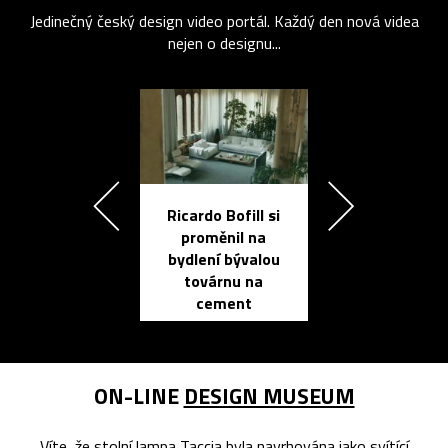
Jedinečný český design video portál. Každý den nová videa
nejen o designu...
Ricardo Bofill si
Přichází ten
proměnil na
propracovan
bydlení bývalou
elektronic
továrnu na
zápisník
cement
reMarkable
ON-LINE
DESIGN MUSEUM
Víte, že stolní lampa Taccia byla navrhována jako svítící