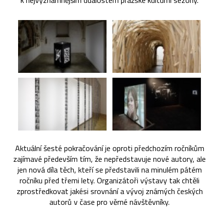
k nejvýznamnějším událostem pražské kulturní sezóny.
Aktuální šesté pokračování je oproti předchozím ročníkům
zajímavé především tím, že nepředstavuje nové autory, ale
jen nová díla těch, kteří se představili na minulém pátém
ročníku před třemi lety. Organizátoři výstavy tak chtěli
zprostředkovat jakési srovnání a vývoj známých českých
autorů v čase pro věrné návštěvníky.