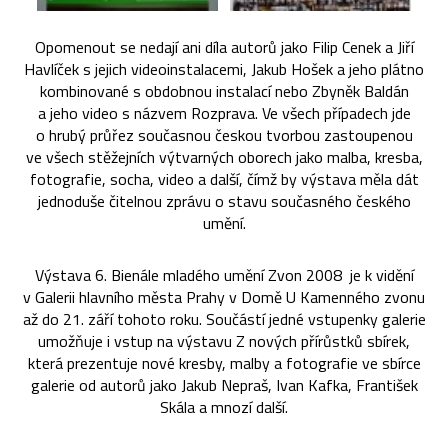
Opomenout se nedají ani díla autorů jako Filip Cenek a Jiří
Havlíček s jejich videoinstalacemi, Jakub Hošek a jeho plátno
kombinované s obdobnou instalací nebo Zbyněk Baldán
a jeho video s názvem Rozprava. Ve všech případech jde
o hrubý průřez současnou českou tvorbou zastoupenou
ve všech stěžejních výtvarných oborech jako malba, kresba,
fotografie, socha, video a další, čímž by výstava měla dát
jednoduše čitelnou zprávu o stavu současného českého
umění.
Výstava 6. Bienále mladého umění Zvon 2008 je k vidění
v Galerii hlavního města Prahy v Domě U Kamenného zvonu
až do 21. září tohoto roku. Součástí jedné vstupenky galerie
umožňuje i vstup na výstavu Z nových přírůstků sbírek,
která prezentuje nové kresby, malby a fotografie ve sbírce
galerie od autorů jako Jakub Nepraš, Ivan Kafka, František
Skála a mnozí další.