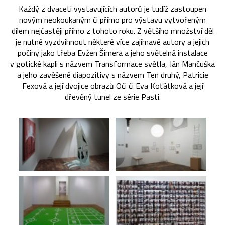
Každý z dvaceti vystavujících autorů je tudíž zastoupen
novým neokoukaným či přímo pro výstavu vytvořeným
dílem nejčastěji přímo z tohoto roku. Z většího množství děl
je nutné vyzdvihnout některé více zajímavé autory a jejich
počiny jako třeba Evžen Šimera a jeho světelná instalace
v gotické kapli s názvem Transformace světla, Ján Mančuška
a jeho zavěšené diapozitivy s názvem Ten druhý, Patricie
Fexová a její dvojice obrazů Oči či Eva Koťátková a její
dřevěný tunel ze série Pasti.