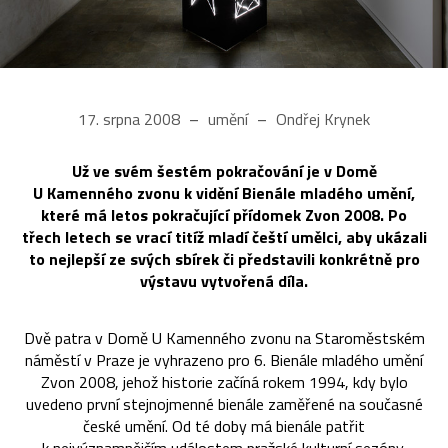
17. srpna 2008
umění
Ondřej Krynek
Už ve svém šestém pokračování je v Domě
U Kamenného zvonu k vidění Bienále mladého umění,
které má letos pokračující přídomek Zvon 2008. Po
třech letech se vrací titíž mladí čeští umělci, aby ukázali
to nejlepší ze svých sbírek či představili konkrétně pro
výstavu vytvořená díla.
Dvě patra v Domě U Kamenného zvonu na Staroměstském
náměstí v Praze je vyhrazeno pro 6. Bienále mladého umění
Zvon 2008, jehož historie začíná rokem 1994, kdy bylo
uvedeno první stejnojmenné bienále zaměřené na současné
české umění. Od té doby má bienále patřit