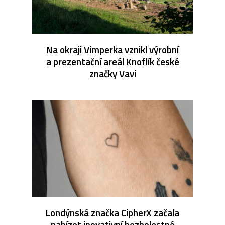
Na okraji Vimperka vznikl výrobní
a prezentační areál Knoflík české
značky Vavi
Londýnská značka CipherX začala
nabízet inovativní bezbolestné