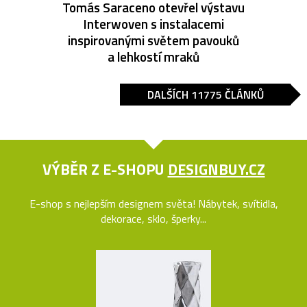
Tomás Saraceno otevřel výstavu
Interwoven s instalacemi
inspirovanými světem pavouků
a lehkostí mraků
DALŠÍCH 11775 ČLÁNKŮ
VÝBĚR Z E-SHOPU
DESIGNBUY.CZ
E-shop s nejlepším designem světa! Nábytek, svítidla,
dekorace, sklo, šperky...