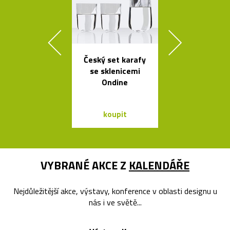
Český set karafy
Kvalitní a l
se sklenicemi
nastavitel
Ondine
lampy Bur
koupit
koupit
VYBRANÉ AKCE Z
KALENDÁŘE
Nejdůležitější akce, výstavy, konference v oblasti designu u
nás i ve světě...