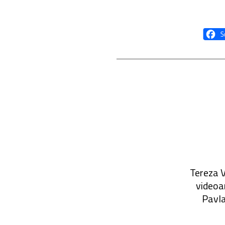
Tereza V
videoa
Pavla