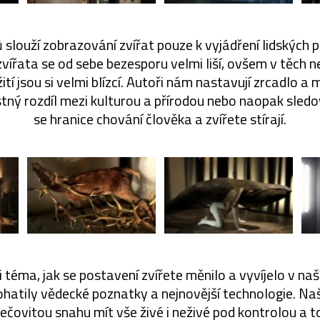
louží zobrazování zvířat pouze k vyjádření lidských 
 zvířata se od sebe bezesporu velmi liší, ovšem v těch n
ití jsou si velmi blízcí. Autoři nám nastavují zrcadlo 
tný rozdíl mezi kulturou a přírodou nebo naopak sled
se hranice chování člověka a zvířete stírají.
i téma, jak se postavení zvířete měnilo a vyvíjelo v naš
atily vědecké poznatky a nejnovější technologie. Na
ečovitou snahu mít vše živé i neživé pod kontrolou a 