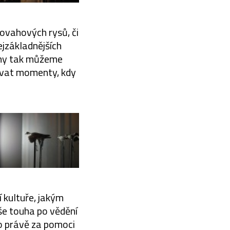
povahových rysů, či
ejzákladnějších
a my tak můžeme
ovat momenty, kdy
í kultuře, jakým
še touha po vědění
to právě za pomoci