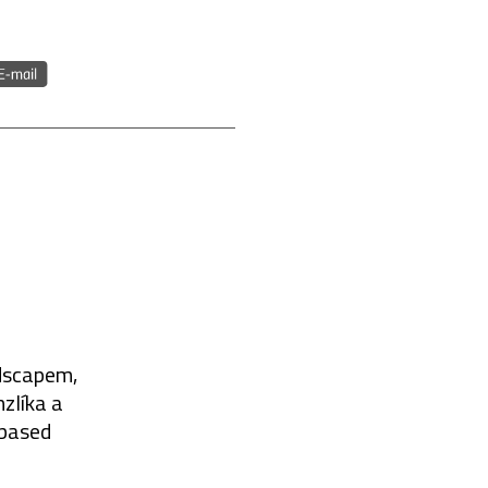
ndscapem,
zlíka a
-based