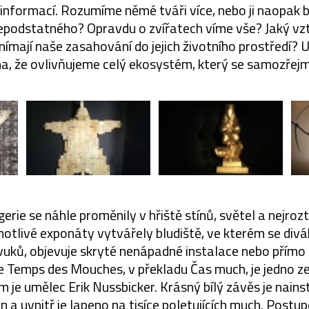
 informací. Rozumíme němé tváři více, nebo ji naopak
podstatného? Opravdu o zvířatech víme vše? Jaký vz
ímají naše zasahování do jejich životního prostředí? 
ha, že ovlivňujeme celý ekosystém, který se samozřejm
erie se náhle proměnily v hřiště stínů, světel a nejroz
dnotlivé exponáty vytvářely bludiště, ve kterém se div
zvuků, objevuje skryté nenápadné instalace nebo přímo
e Temps des Mouches, v překladu Čas much, je jedno ze
 je umělec Erik Nussbicker. Krásný bílý závěs je nain
n a uvnitř je lapeno na tisíce poletujících much. Pos