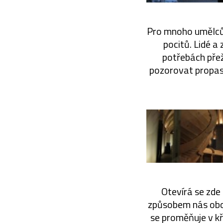
Pro mnoho umělců s
pocitů. Lidé a
potřebách přež
pozorovat propas
Otevírá se zde 
způsobem nás oboh
se proměňuje v kř