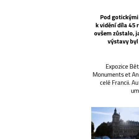
Pod gotickými 
k vidění díla 4
ovšem zůstalo, ja
výstavy byl
Expozice Bêt
Monuments et Anim
celé Francii. A
umě