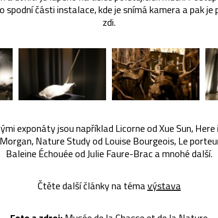
do spodní části instalace, kde je snímá kamera a pak je
zdi.
ými exponáty jsou například Licorne od Xue Sun, Here i
 Morgan, Nature Study od Louise Bourgeois, Le porteur 
Baleine Échouée od Julie Faure-Brac a mnohé další.
Čtěte další články na téma
výstava
Foto a zdroj:
Musée de la Chasse et de la Nature