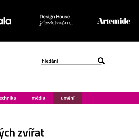
echnika
média
umění
ých zvířat