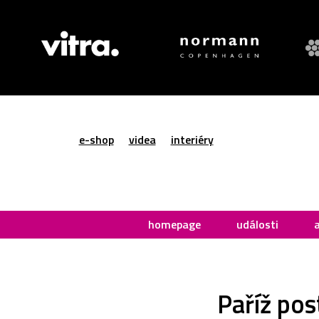
e-shop
videa
interiéry
homepage
události
Paříž pos