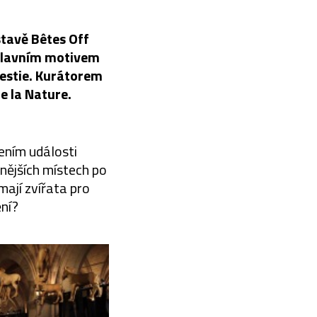
stavě Bêtes Off
 Hlavním motivem
 bestie. Kurátorem
e la Nature.
ením události
nějších místech po
mají zvířata pro
ění?