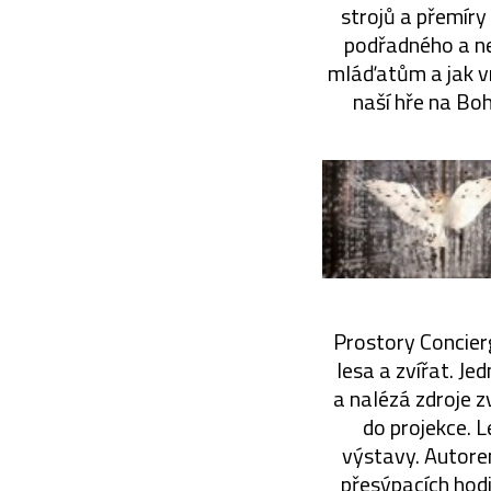
strojů a přemíry
podřadného a ne
mláďatům a jak vn
naší hře na Bo
Prostory Concierg
lesa a zvířat. Je
a nalézá zdroje 
do projekce. L
výstavy. Autorem
přesýpacích hodi