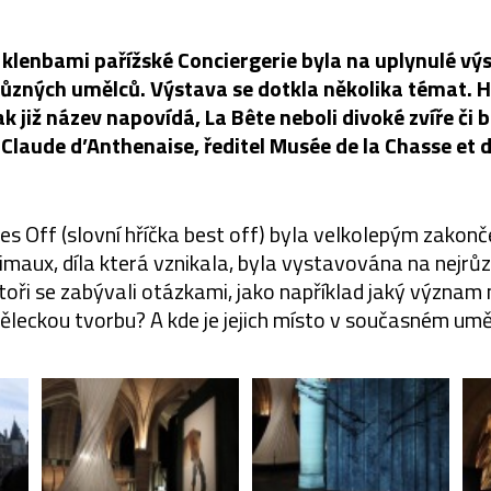
klenbami pařížské Conciergerie byla na uplynulé vý
5 různých umělců. Výstava se dotkla několika témat.
k již název napovídá, La Bête neboli divoké zvíře či
 Claude d’Anthenaise, ředitel Musée de la Chasse et d
es Off (slovní hříčka best off) byla velkolepým zakonč
aux, díla která vznikala, byla vystavována na nejrůz
utoři se zabývali otázkami, jako například jaký význam 
leckou tvorbu? A kde je jejich místo v současném um