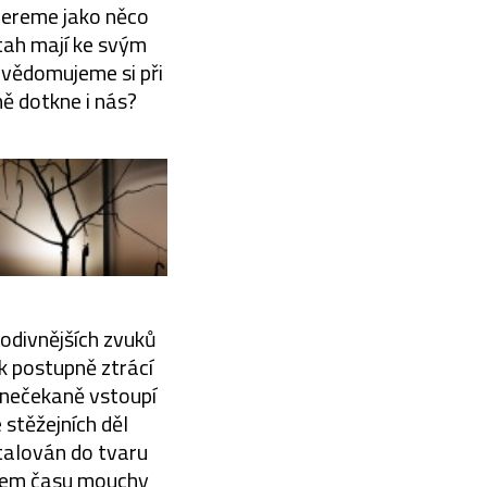
 bereme jako něco
tah mají ke svým
Uvědomujeme si při
ě dotkne i nás?
todivnějších zvuků
ák postupně ztrácí
 nečekaně vstoupí
 stěžejních děl
stalován do tvaru
tupem času mouchy