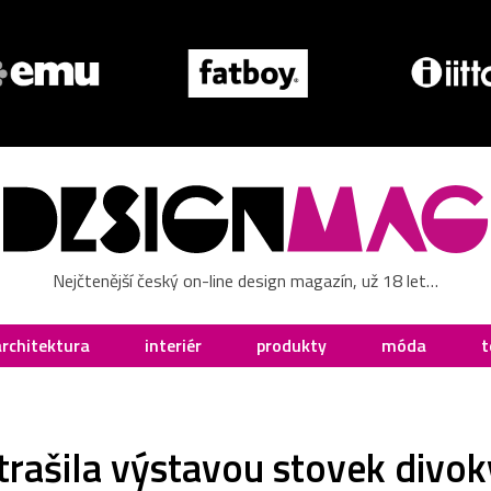
Nejčtenější český on-line design magazín, už 18 let…
architektura
interiér
produkty
móda
t
trašila výstavou stovek divok