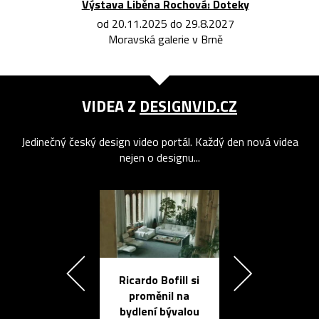
Výstava Liběna Rochová: Doteky
od 20.11.2025 do 29.8.2027
Moravská galerie v Brně
VIDEA Z
DESIGNVID.CZ
Jedinečný český design video portál. Každý den nová videa
nejen o designu...
Ricardo Bofill si
Přichází ten
proměnil na
propracovan
bydlení bývalou
elektronic