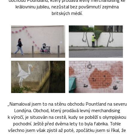
obchodu Poundland, který prodává levný merchandising ke
královninu jubileu, nezůstal bez povšimnutí zejména
britských médií.
„Namaloval jsem to na stěnu obchodu Pountland na severu
Londýna. Obchod, který prodává levný merchandising
k výročí, je situován na cestě, kudy se poběží s olympijskou
pochodní. Ještě před dvěma lety to byla fabrika. Tohle
všechno jsem však zjistil až poté, zpočátku jsem si říkal, že