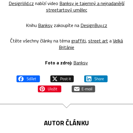
DesignVid.cz
nabízí video
Banksy je tajemný a nejnadanější
streetartový umělec
Knihu
Banksy
zakoupíte na
DesignBuy.cz
Čtěte všechny články na téma
graffiti
,
street art
a
Velká
Británie
Foto a zdroj:
Banksy
AUTOR ČLÁNKU