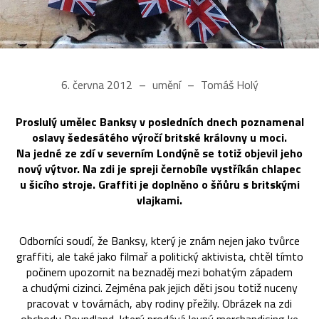
6. června 2012
umění
Tomáš Holý
Proslulý umělec Banksy v posledních dnech poznamenal
oslavy šedesátého výročí britské královny u moci.
Na jedné ze zdí v severním Londýně se totiž objevil jeho
nový výtvor. Na zdi je spreji černobíle vystříkán chlapec
u šicího stroje. Graffiti je doplněno o šňůru s britskými
vlajkami.
Odborníci soudí, že Banksy, který je znám nejen jako tvůrce
graffiti, ale také jako filmař a politický aktivista, chtěl tímto
počinem upozornit na beznaděj mezi bohatým západem
a chudými cizinci. Zejména pak jejich děti jsou totiž nuceny
pracovat v továrnách, aby rodiny přežily. Obrázek na zdi