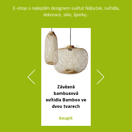
E-shop s nejlepším designem světa! Nábytek, svítidla,
dekorace, sklo, šperky...
Závěsná
Kolekce
bambusová
skleněných sví
svítidla Bamboo ve
Bulb a Mega 
dvou tvarech
koupit
koupit