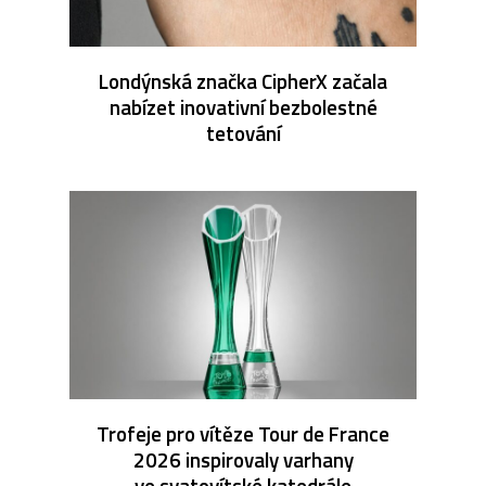
Londýnská značka CipherX začala
nabízet inovativní bezbolestné
tetování
Trofeje pro vítěze Tour de France
2026 inspirovaly varhany
ve svatovítské katedrále