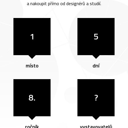
a nakoupit přímo od designérů a studií.
1
5
místo
dní
8.
?
ročník
vystavovatelů