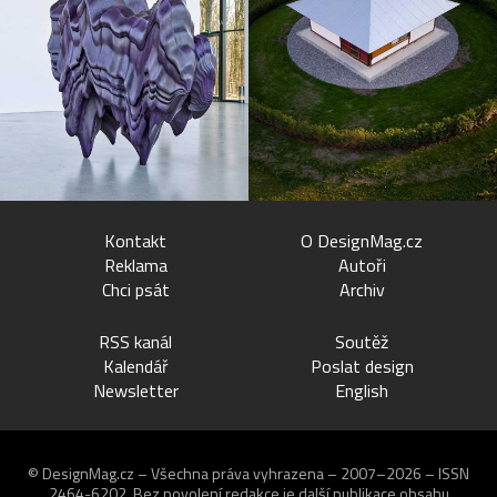
Kontakt
O DesignMag.cz
Reklama
Autoři
Chci psát
Archiv
RSS kanál
Soutěž
Kalendář
Poslat design
Newsletter
English
© DesignMag.cz – Všechna práva vyhrazena – 2007–2026 – ISSN
2464-6202.
Bez povolení redakce je další publikace obsahu