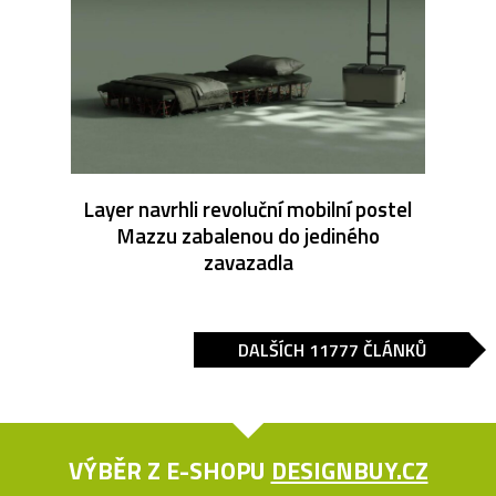
Layer navrhli revoluční mobilní postel
Mazzu zabalenou do jediného
zavazadla
DALŠÍCH 11777 ČLÁNKŮ
VÝBĚR Z E-SHOPU
DESIGNBUY.CZ