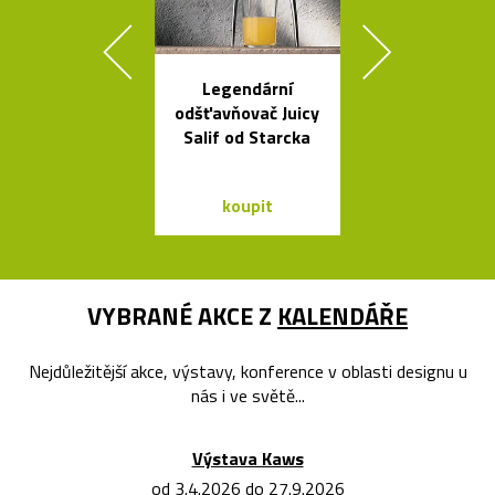
Legendární
Závěsná svít
odšťavňovač Juicy
Grape inspir
Salif od Starcka
hrozny
koupit
koupit
VYBRANÉ AKCE Z
KALENDÁŘE
Nejdůležitější akce, výstavy, konference v oblasti designu u
nás i ve světě...
Výstava Kaws
od 3.4.2026 do 27.9.2026