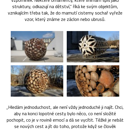
vzpomínek. Některé ornamenty, které vnímám spíš jako
struktury, odkazují na dětství,“ říká ke svým objektům,
vznikajícím třeba tak, že do mamutí cisterny sochař vyřeže
vzor, který známe ze záclon nebo ubrusů.
„Hledám jednoduchost, ale není vždy jednoduché ji najít. Chci,
aby na konci lopotné cesty bylo něco, co není složité
pochopit, co je v rovině emocí a dá se vycítit. Těžké je nebát
se nových cest a jít do toho, protože když se člověk