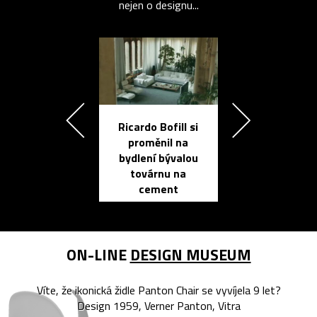
nejen o designu...
Ricardo Bofill si
Přichází ten
proměnil na
propracovan
bydlení bývalou
elektronic
továrnu na
zápisník
cement
reMarkable
ON-LINE
DESIGN MUSEUM
Víte, že ikonická židle Panton Chair se vyvíjela 9 let?
Design 1959, Verner Panton, Vitra