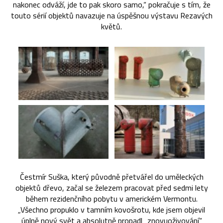
nakonec odváží, jde to pak skoro samo,“ pokračuje s tím, že
touto sérií objektů navazuje na úspěšnou výstavu Rezavých
květů.
Čestmír Suška, který původně přetvářel do uměleckých
objektů dřevo, začal se železem pracovat před sedmi lety
během rezidenčního pobytu v americkém Vermontu.
„Všechno propuklo v tamním kovošrotu, kde jsem objevil
úplně nový svět a absolutně propadl „znovuoživování“