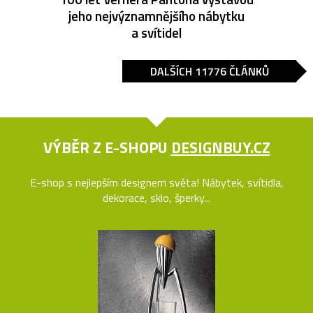
jeho nejvýznamnějšího nábytku
a svítidel
DALŠÍCH 11776 ČLÁNKŮ
VÝBĚR Z E-SHOPU
DESIGNBUY.CZ
E-shop s nejlepším designem světa! Nábytek, svítidla,
dekorace, sklo, šperky...