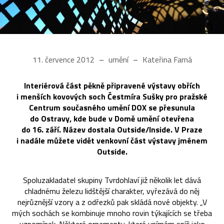
11. července 2012
umění
Kateřina Farná
Interiérová část pěkně připravené výstavy obřích
i menších kovových soch Čestmíra Sušky pro pražské
Centrum současného umění DOX se přesunula
do Ostravy, kde bude v Domě umění otevřena
do 16. září. Název dostala Outside/Inside. V Praze
i nadále můžete vidět venkovní část výstavy jménem
Outside.
Spoluzakladatel skupiny Tvrdohlaví již několik let dává
chladnému železu lidštější charakter, vyřezává do něj
nejrůznější vzory a z odřezků pak skládá nové objekty. „V
mých sochách se kombinuje mnoho rovin týkajících se třeba