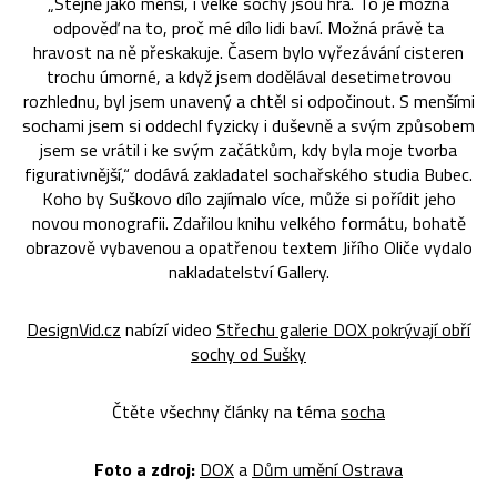
„Stejně jako menší, i velké sochy jsou hra. To je možná
odpověď na to, proč mé dílo lidi baví. Možná právě ta
hravost na ně přeskakuje. Časem bylo vyřezávání cisteren
trochu úmorné, a když jsem dodělával desetimetrovou
rozhlednu, byl jsem unavený a chtěl si odpočinout. S menšími
sochami jsem si oddechl fyzicky i duševně a svým způsobem
jsem se vrátil i ke svým začátkům, kdy byla moje tvorba
figurativnější,“ dodává zakladatel sochařského studia Bubec.
Koho by Suškovo dílo zajímalo více, může si pořídit jeho
novou monografii. Zdařilou knihu velkého formátu, bohatě
obrazově vybavenou a opatřenou textem Jiřího Oliče vydalo
nakladatelství Gallery.
DesignVid.cz
nabízí video
Střechu galerie DOX pokrývají obří
sochy od Sušky
Čtěte všechny články na téma
socha
Foto a zdroj:
DOX
a
Dům umění Ostrava