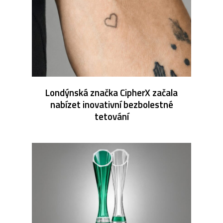
Londýnská značka CipherX začala
nabízet inovativní bezbolestné
tetování