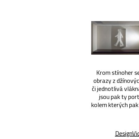
Krom stínoher se
obrazy z džínovýc
či jednotlivá vlákn
jsou pak ty por
kolem kterých pak
DesignVid