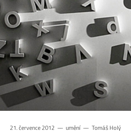
21. července 2012
––
umění
––
Tomáš Holý