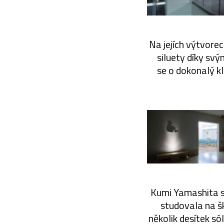
Na jejích výtvorec
siluety díky svý
se o dokonalý kl
Kumi Yamashita se
studovala na š
několik desítek só