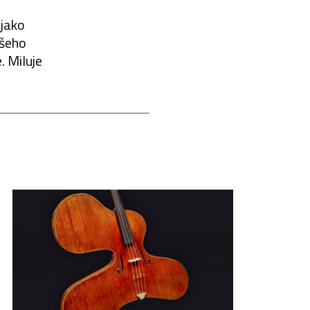
 jako
všeho
. Miluje