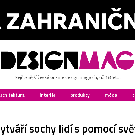
Nejčtenější český on-line design magazín, už 18 let…
architektura
interiér
produkty
móda
t
ytváří sochy lidí s pomocí svět