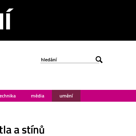
echnika
média
umění
la a stínů