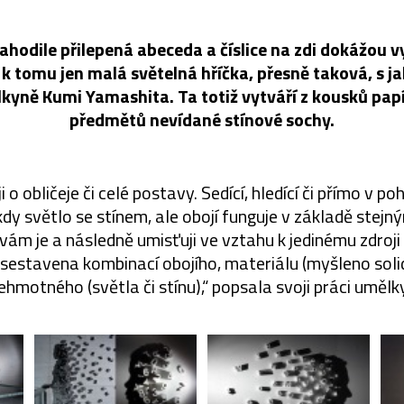
ahodile přilepená abeceda a číslice na zdi dokážou 
k tomu jen malá světelná hříčka, přesně taková, s j
kyně Kumi Yamashita. Ta totiž vytváří z kousků papí
předmětů nevídané stínové sochy.
 o obličeje či celé postavy. Sedící, hledící či přímo v po
kdy světlo se stínem, ale obojí funguje v základě stej
ám je a následně umisťuji ve vztahu k jedinému zdroji
 sestavena kombinací obojího, materiálu (myšleno soli
ehmotného (světla či stínu),“ popsala svoji práci umělk