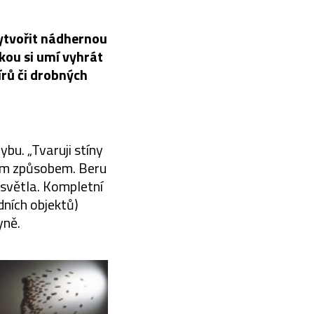
vytvořit nádhernou
akou si umí vyhrát
rů či drobných
hybu. „Tvaruji stíny
ným způsobem. Beru
 světla. Kompletní
dních objektů)
yně.