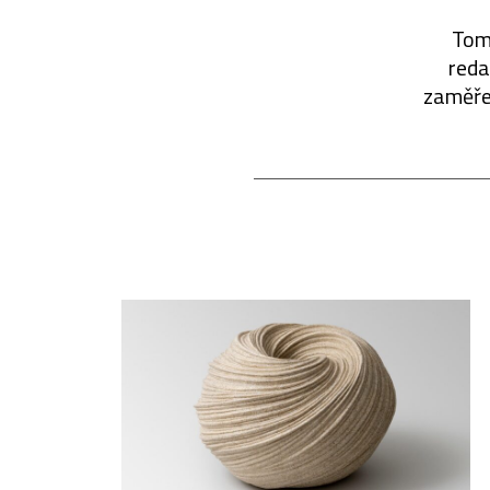
Tomá
reda
zaměřen