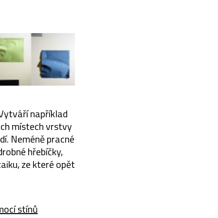
Vytváří například
ých místech vrstvy
 lidí. Neméně pracné
drobné hřebíčky,
iku, ze které opět
mocí stínů