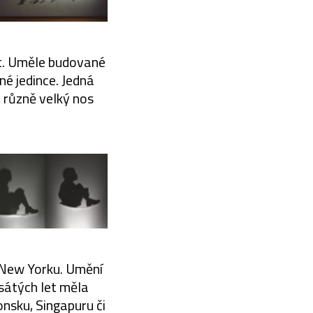
řit. Uměle budované
né jedince. Jedná
, různě velký nos
v New Yorku. Umění
sátých let měla
onsku, Singapuru či