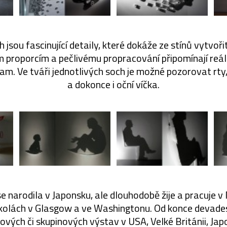
h jsou fascinující detaily, které dokáže ze stínů vytvo
m proporcím a pečlivému propracování připomínají reál
am. Ve tváři jednotlivých soch je možné pozorovat rty
a dokonce i oční víčka.
 narodila v Japonsku, ale dlouhodobě žije a pracuje 
kolách v Glasgow a ve Washingtonu. Od konce devade
lových či skupinových výstav v USA, Velké Británii, Jap