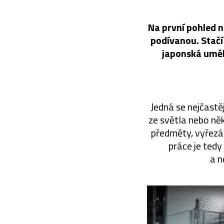
Na první pohled n
podívanou. Stačí 
japonská uměl
Jedná se nejčastěji
ze světla nebo ně
předměty, vyřezáv
práce je tedy
a n