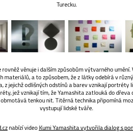
Turecku.
 rovněž věnuje i dalším způsobům výtvarného umění. 
h materiálů, a to způsobem, že z látky odebírá v různ
a, z jejichž odlišných odstínů a barev vznikají portréty
tréty, jež vznikají tím, že Yamashita zatlouká do dřeva 
 obmotává tenkou nit. Titěrná technika připomíná moza
vystupují lidské tváře.
.cz
nabízí video
Kumi Yamashita vytvořila dialog s po