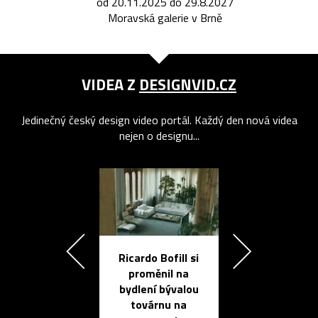
od 20.11.2025 do 29.8.2027
Moravská galerie v Brně
VIDEA Z
DESIGNVID.CZ
Jedinečný český design video portál. Každý den nová videa
nejen o designu...
Ricardo Bofill si
Přichází ten
proměnil na
propracovan
bydlení bývalou
elektronic
továrnu na
zápisník