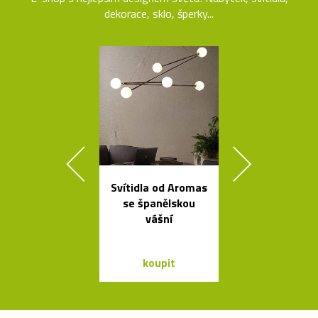
dekorace, sklo, šperky...
Svítidla od Aromas
Skleněné bal
se španělskou
jako česká sví
vášní
Memory
koupit
koupit