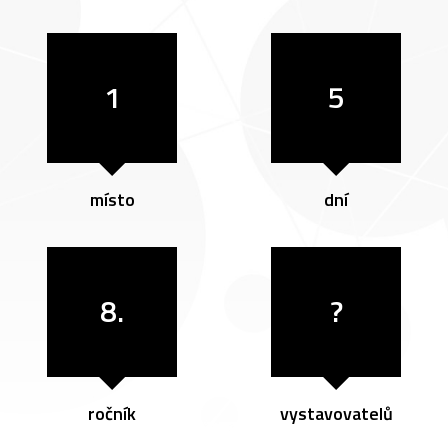
1
5
místo
dní
8.
?
ročník
vystavovatelů