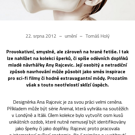
22. srpna 2012
umění
Tomáš Holý
Provokativní, smyslné, ale zároveň na hraně fetiše. I tak
lze nahlížet na kolekci šperků, či spíše oděvních doplňků
mladé návrhářky Any Rajcevic. Její osobitý a netradiční
způsob navrhování může působit jako směs inspirace
pro sci-fi filmy či hodně extravagantní módy. Prozatím
však s touto neotřelostí sklízí úspěch.
Designérka Ana Rajcevic je za svou práci velmi ceněna.
Příkladem může být série Animal, která vyhrála na soutěžích
v Londýně a Itálii. Cílem kolekce bylo vytvořit osm kusů
unikátních ozdob, které nutně nemusejí být identifikovány
jako šperky či jako doplňky. Rajcevic proto pracovala