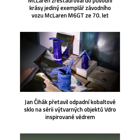
McLaren zrestauroval do původní
krásy jediný exemplář závodního
vozu McLaren M6GT ze 70. let
Jan Čihák přetavil odpadní kobaltové
sklo na sérii výtvarných objektů Vdro
inspirované vědrem