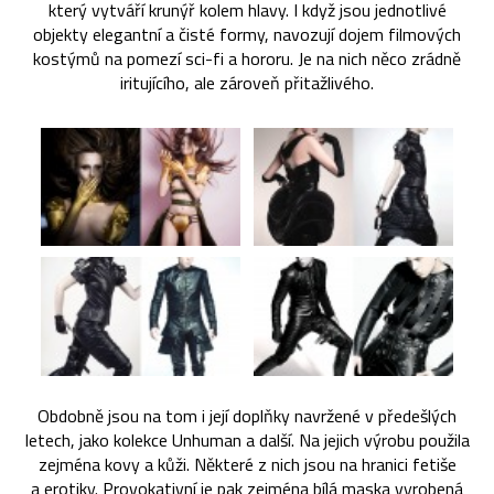
který vytváří krunýř kolem hlavy. I když jsou jednotlivé
objekty elegantní a čisté formy, navozují dojem filmových
kostýmů na pomezí sci-fi a hororu. Je na nich něco zrádně
iritujícího, ale zároveň přitažlivého.
Obdobně jsou na tom i její doplňky navržené v předešlých
letech, jako kolekce Unhuman a další. Na jejich výrobu použila
zejména kovy a kůži. Některé z nich jsou na hranici fetiše
a erotiky. Provokativní je pak zejména bílá maska vyrobená