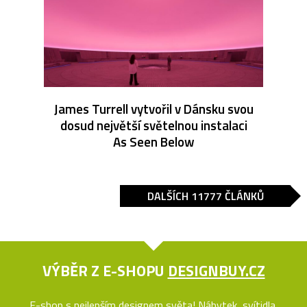
James Turrell vytvořil v Dánsku svou
dosud největší světelnou instalaci
As Seen Below
DALŠÍCH 11777 ČLÁNKŮ
VÝBĚR Z E-SHOPU
DESIGNBUY.CZ
E-shop s nejlepším designem světa! Nábytek, svítidla,