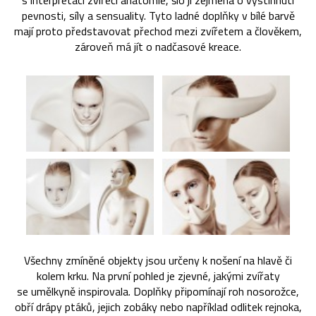
s interpretací zvířecí anatomie, šlo jí zejména o vystihnutí
pevnosti, síly a sensuality. Tyto ladné doplňky v bílé barvě
mají proto představovat přechod mezi zvířetem a člověkem,
zároveň má jít o nadčasové kreace.
Všechny zmíněné objekty jsou určeny k nošení na hlavě či
kolem krku. Na první pohled je zjevné, jakými zvířaty
se umělkyně inspirovala. Doplňky připomínají roh nosorožce,
obří drápy ptáků, jejich zobáky nebo například odlitek rejnoka,