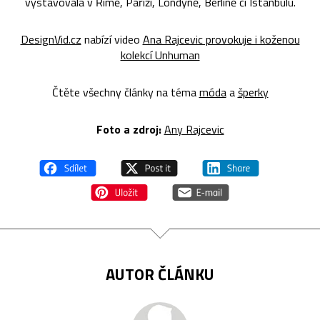
vystavovala v Římě, Paříži, Londýně, Berlíně či Istanbulu.
DesignVid.cz
nabízí video
Ana Rajcevic provokuje i koženou
kolekcí Unhuman
Čtěte všechny články na téma
móda
a
šperky
Foto a zdroj:
Any Rajcevic
AUTOR ČLÁNKU