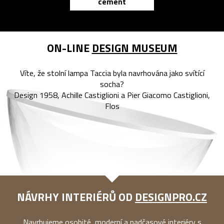
cement
reMarkable
ON-LINE
DESIGN MUSEUM
Víte, že stolní lampa Taccia byla navrhována jako svítící
socha?
Design 1958, Achille Castiglioni a Pier Giacomo Castiglioni,
Flos
NÁVRHY INTERIÉRŮ OD
DESIGNPRO.CZ
Navrhujeme osobité, moderní a nadčasové interiéry s