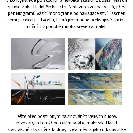
v Londýně, kde po studiích a několika stážích založila i vlastní
studio Zaha Hadid Architects. Nedávno vydaná, velká, přes
pět kilogramů vážící monografie od nakladatelství Taschen
shrnuje celou její tvorbu, která pro mnohé překvapivě začíná
uměním v podobě mnoha kreseb a maleb.
Ještě před postupným navrhováním velkých budov,
rozesetých téměř po celém světě, malovala Hadid
abstraktně ztvárněné budovy i celá města jako urbanistické