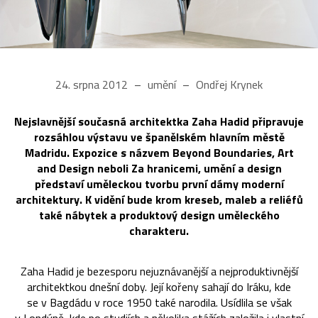
24. srpna 2012
umění
Ondřej Krynek
Nejslavnější současná architektka Zaha Hadid připravuje
rozsáhlou výstavu ve španělském hlavním městě
Madridu. Expozice s názvem Beyond Boundaries, Art
and Design neboli Za hranicemi, umění a design
představí uměleckou tvorbu první dámy moderní
architektury. K vidění bude krom kreseb, maleb a reliéfů
také nábytek a produktový design uměleckého
charakteru.
Zaha Hadid je bezesporu nejuznávanější a nejproduktivnější
architektkou dnešní doby. Její kořeny sahají do Iráku, kde
se v Bagdádu v roce 1950 také narodila. Usídlila se však