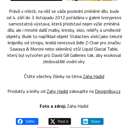
Právě v místě, na něž se váže poslední zmíněné dílo, bude
od 4. září do 3. listopadu 2012 pořádána v galerii Ivorypress
samostatná výstava, která představí nejen výše zmíněná
díla, ale i mnohé další malby, kresby, skici, reliéfy a umělecké
objekty. Bude to například objekt Stalacties visící jako tekuté
krápníky od stropu, lesklá nerezová židle Z-Chair pro značku
Sawaya & Moroni nebo skleněný stůl Liquid Glacial Table,
který byl vytvořen pro David Gill Galleries tak, aby evokoval
zledovatělé vodní víry.
Čtěte všechny články na téma
Zaha Hadid
Produkty a knihy od
Zahy Hadid
zakoupíte na
DesignBuy.cz
Foto a zdroj:
Zaha Hadid