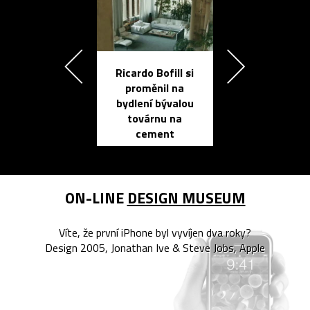
Ricardo Bofill si
Přichází ten
proměnil na
propracovan
bydlení bývalou
elektronic
továrnu na
zápisník
cement
reMarkable
ON-LINE
DESIGN MUSEUM
Víte, že první iPhone byl vyvíjen dva roky?
Design 2005, Jonathan Ive & Steve Jobs, Apple