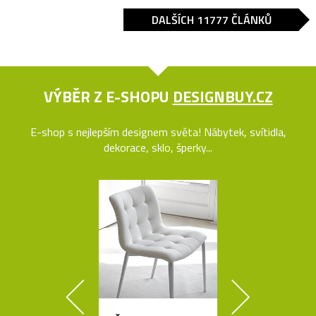
DALŠÍCH 11777 ČLÁNKŮ
VÝBĚR Z E-SHOPU
DESIGNBUY.CZ
E-shop s nejlepším designem světa! Nábytek, svítidla,
dekorace, sklo, šperky...