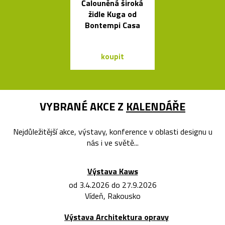
Čalouněná široká
Nehořlav
židle Kuga od
schránky na k
Bontempi Casa
od počítačů 
koupit
koupit
VYBRANÉ AKCE Z
KALENDÁŘE
Nejdůležitější akce, výstavy, konference v oblasti designu u
nás i ve světě...
Výstava Kaws
od 3.4.2026 do 27.9.2026
Vídeň, Rakousko
Výstava Architektura opravy