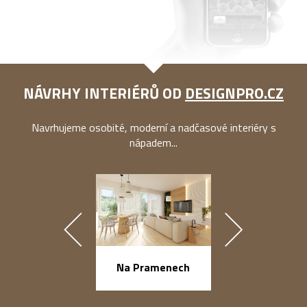
NÁVRHY INTERIÉRŮ OD
DESIGNPRO.CZ
Navrhujeme osobité, moderní a nadčasové interiéry s
nápadem...
náměstí Na Ba
Na Pramenech