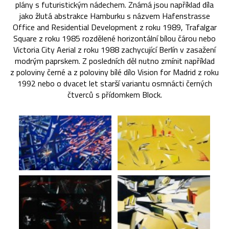
plány s futuristickým nádechem. Známá jsou například díla
jako žlutá abstrakce Hamburku s názvem Hafenstrasse
Office and Residential Development z roku 1989, Trafalgar
Square z roku 1985 rozdělené horizontální bílou čárou nebo
Victoria City Aerial z roku 1988 zachycující Berlín v zasažení
modrým paprskem. Z posledních děl nutno zmínit například
z poloviny černé a z poloviny bílé dílo Vision for Madrid z roku
1992 nebo o dvacet let starší variantu osmnácti černých
čtverců s přídomkem Block.