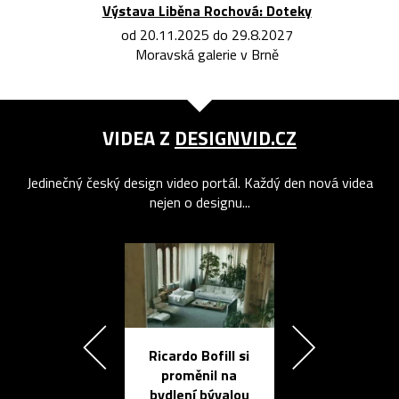
Výstava Liběna Rochová: Doteky
od 20.11.2025 do 29.8.2027
Moravská galerie v Brně
VIDEA Z
DESIGNVID.CZ
Jedinečný český design video portál. Každý den nová videa
nejen o designu...
Ricardo Bofill si
Přichází ten
proměnil na
propracovan
bydlení bývalou
elektronic