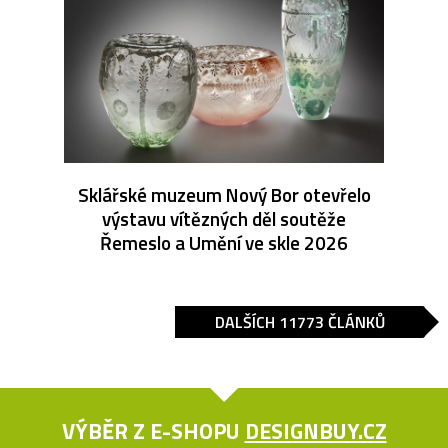
Sklářské muzeum Nový Bor otevřelo
výstavu vítězných děl soutěže
Řemeslo a Umění ve skle 2026
DALŠÍCH 11773 ČLÁNKŮ
VÝBĚR Z E-SHOPU
DESIGNBUY.CZ