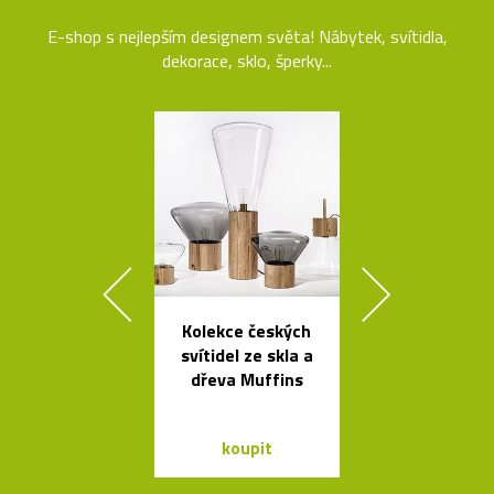
E-shop s nejlepším designem světa! Nábytek, svítidla,
dekorace, sklo, šperky...
Kolekce českých
Geometric
svítidel ze skla a
tvarovaná sví
dřeva Muffins
Form
koupit
koupit