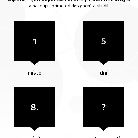
a nakoupit přímo od designérů a studií.
1
5
místo
dní
8.
?