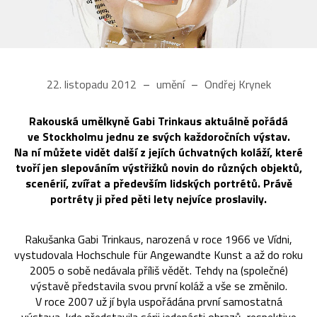
22. listopadu 2012
umění
Ondřej Krynek
Rakouská umělkyně Gabi Trinkaus aktuálně pořádá
ve Stockholmu jednu ze svých každoročních výstav.
Na ní můžete vidět další z jejích úchvatných koláží, které
tvoří jen slepováním výstřižků novin do různých objektů,
scenérií, zvířat a především lidských portrétů. Právě
portréty ji před pěti lety nejvíce proslavily.
Rakušanka Gabi Trinkaus, narozená v roce 1966 ve Vídni,
vystudovala Hochschule für Angewandte Kunst a až do roku
2005 o sobě nedávala příliš vědět. Tehdy na (společné)
výstavě představila svou první koláž a vše se změnilo.
V roce 2007 už jí byla uspořádána první samostatná