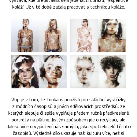
výstava, kde představila sérii jedenácti obrazů, respektive
koláží. Už v té době začala pracovat s technikou koláže.
Vtip je v tom, že Trinkaus používá pro skládání výstřižky
z módních časopisů a jiných sdělovacích prostředků, ze
kterých slepuje či spíše vyplňuje předem ručně předkreslené
portréty na plátně. Jistým způsobem jde o recyklaci, ale
daleko více o vyjádření nás samých, jako spotřebitelů těchto
časopisů. Výsledné dílo ukazuje naši kulturu více, než si