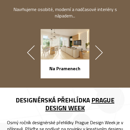
Navrhujeme osobité, moderní a nadčasové interiéry s
nápadem...
náměstí Na Ba
Na Pramenech
DESIGNÉRSKÁ PŘEHLÍDKA
PRAGUE
DESIGN WEEK
Osmý ročník designérské přehlídky Prague Design Week je v
přípravě. Přijďte se podívat na novinky v kreativním designu