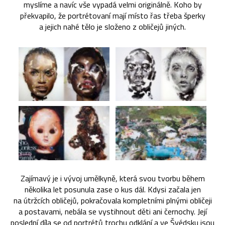
myslíme a navíc vše vypadá velmi originálně. Koho by
překvapilo, že portrétovaní mají místo řas třeba šperky
a jejich nahé tělo je složeno z obličejů jiných.
Zajímavý je i vývoj umělkyně, která svou tvorbu během
několika let posunula zase o kus dál. Kdysi začala jen
na útržcích obličejů, pokračovala kompletními plnými obličeji
a postavami, nebála se vystihnout děti ani černochy. Její
poslední díla se od portrétů trochu odklání a ve Švédsku jsou