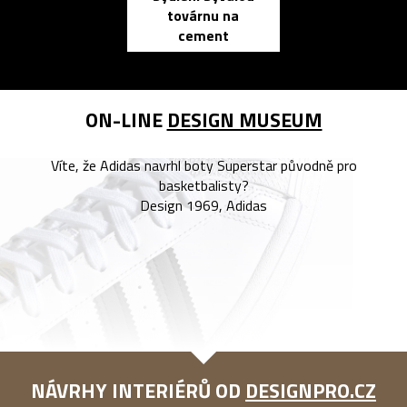
továrnu na
zápisník
cement
reMarkable
ON-LINE
DESIGN MUSEUM
Víte, že Adidas navrhl boty Superstar původně pro
basketbalisty?
Design 1969, Adidas
NÁVRHY INTERIÉRŮ OD
DESIGNPRO.CZ