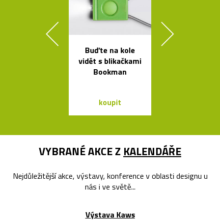
Buďte na kole
Ikonická la
vidět s blikačkami
Tizio od Ric
Bookman
Sappera
koupit
koupit
VYBRANÉ AKCE Z
KALENDÁŘE
Nejdůležitější akce, výstavy, konference v oblasti designu u
nás i ve světě...
Výstava Kaws