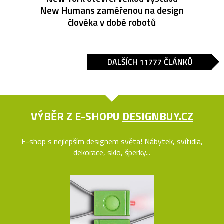
New Humans zaměřenou na design
člověka v době robotů
DALŠÍCH 11777 ČLÁNKŮ
VÝBĚR Z E-SHOPU
DESIGNBUY.CZ
E-shop s nejlepším designem světa! Nábytek, svítidla,
dekorace, sklo, šperky...