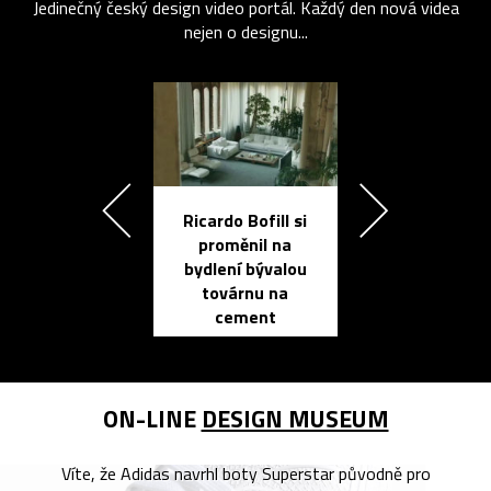
Jedinečný český design video portál. Každý den nová videa
nejen o designu...
Ricardo Bofill si
Přichází ten
proměnil na
propracovan
bydlení bývalou
elektronic
továrnu na
zápisník
cement
reMarkable
ON-LINE
DESIGN MUSEUM
Víte, že Adidas navrhl boty Superstar původně pro