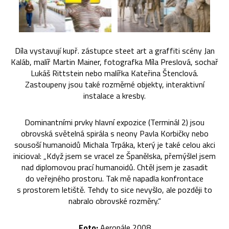
Díla vystavují kupř. zástupce steet art a graffiti scény Jan
Kaláb, malíř Martin Mainer, fotografka Míla Preslová, sochař
Lukáš Rittstein nebo malířka Kateřina Štenclová.
Zastoupeny jsou také rozměrné objekty, interaktivní
instalace a kresby.
Dominantními prvky hlavní expozice (Terminál 2) jsou
obrovská světelná spirála s neony Pavla Korbičky nebo
sousoší humanoidů Michala Trpáka, který je také celou akci
inicioval: „Když jsem se vracel ze Španělska, přemýšlel jsem
nad diplomovou prací humanoidů. Chtěl jsem je zasadit
do veřejného prostoru. Tak mě napadla konfrontace
s prostorem letiště. Tehdy to sice nevyšlo, ale později to
nabralo obrovské rozměry.“
Foto:
Aeronále 2008