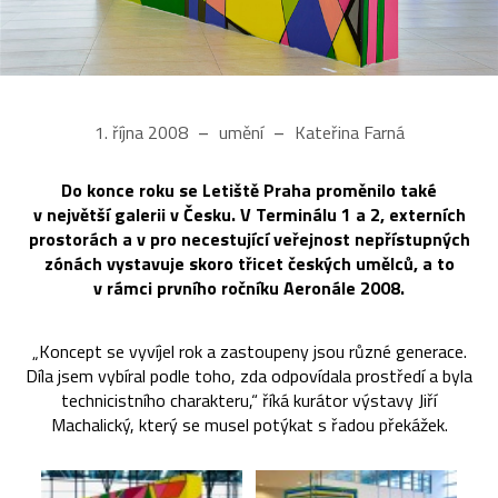
1. října 2008
umění
Kateřina Farná
Do konce roku se Letiště Praha proměnilo také
v největší galerii v Česku. V Terminálu 1 a 2, externích
prostorách a v pro necestující veřejnost nepřístupných
zónách vystavuje skoro třicet českých umělců, a to
v rámci prvního ročníku Aeronále 2008.
„Koncept se vyvíjel rok a zastoupeny jsou různé generace.
Díla jsem vybíral podle toho, zda odpovídala prostředí a byla
technicistního charakteru,“ říká kurátor výstavy Jiří
Machalický, který se musel potýkat s řadou překážek.