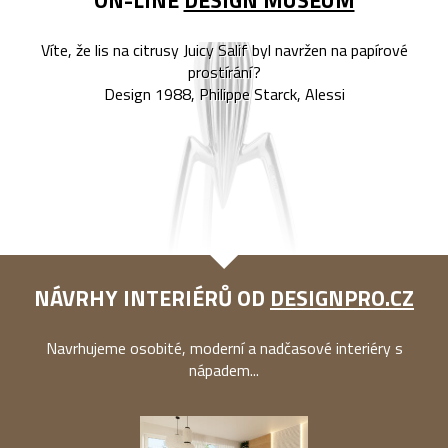
ON-LINE
DESIGN MUSEUM
Víte, že lis na citrusy Juicy Salif byl navržen na papírové
prostírání?
Design 1988, Philippe Starck, Alessi
NÁVRHY INTERIÉRŮ OD
DESIGNPRO.CZ
Navrhujeme osobité, moderní a nadčasové interiéry s
nápadem...