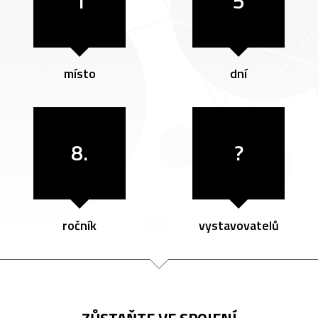
1
5
místo
dní
8.
?
ročník
vystavovatelů