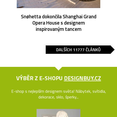
Snøhetta dokončila Shanghai Grand
Opera House s designem
inspirovaným tancem
DALŠÍCH 11777 ČLÁNKŮ
VÝBĚR Z E-SHOPU
DESIGNBUY.CZ
E-shop s nejlepším designem světa! Nábytek, svítidla,
dekorace, sklo, šperky...