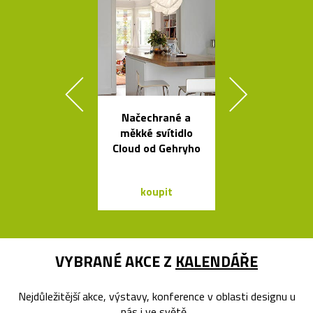
Načechrané a
Kolekce svít
měkké svítidlo
Flowerpot 
Cloud od Gehryho
Vernera Pan
koupit
koupit
VYBRANÉ AKCE Z
KALENDÁŘE
Nejdůležitější akce, výstavy, konference v oblasti designu u
nás i ve světě...