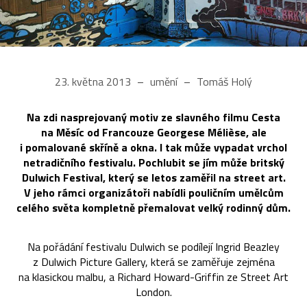
23. května 2013
umění
Tomáš Holý
Na zdi nasprejovaný motiv ze slavného filmu Cesta
na Měsíc od Francouze Georgese Mélièse, ale
i pomalované skříně a okna. I tak může vypadat vrchol
netradičního festivalu. Pochlubit se jím může britský
Dulwich Festival, který se letos zaměřil na street art.
V jeho rámci organizátoři nabídli pouličním umělcům
celého světa kompletně přemalovat velký rodinný dům.
Na pořádání festivalu Dulwich se podílejí Ingrid Beazley
z Dulwich Picture Gallery, která se zaměřuje zejména
na klasickou malbu, a Richard Howard-Griffin ze Street Art
London.