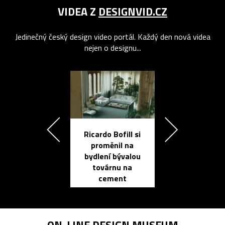
VIDEA Z
DESIGNVID.CZ
Jedinečný český design video portál. Každý den nová videa
nejen o designu...
Ricardo Bofill si
Přichází ten
proměnil na
propracovan
bydlení bývalou
elektronic
továrnu na
zápisník
cement
reMarkable