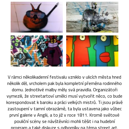
V rámci několikadenní festivalu vzniklo v ulicích města hned
několik děl, vrcholem pak byla kompletní přeměna rodinného
domu. Jednotlivé malby měly svá pravidla. Organizátoři
vymezili, že streetartoví umělci musí vytvořit něco, co bude
korespondovat k baroku a práci velkých mistrů. Ti jsou právě
zastoupení v tamní obrazárně, ta byla ustavena jako vůbec
první galerie v Anglii, a to již v roce 1811. Kromě světové
pouliční scény se návštěvníci mohli těšit i na hudební
program a také diskuze s odborníky na téma street art.