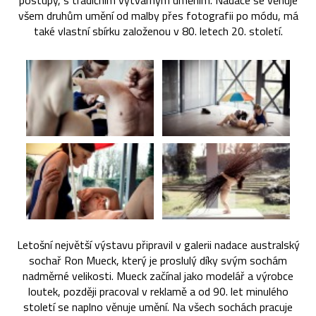
postupy, s tradičním výtvarným uměním. Nadace se věnuje
všem druhům umění od malby přes fotografii po módu, má
také vlastní sbírku založenou v 80. letech 20. století.
Letošní největší výstavu připravil v galerii nadace australský
sochař Ron Mueck, který je proslulý díky svým sochám
nadměrné velikosti. Mueck začínal jako modelář a výrobce
loutek, později pracoval v reklamě a od 90. let minulého
století se naplno věnuje umění. Na všech sochách pracuje