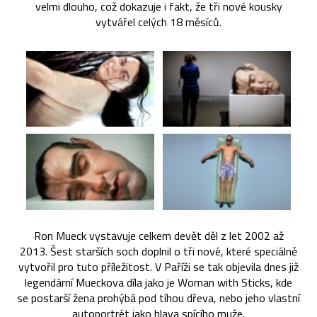
velmi dlouho, což dokazuje i fakt, že tři nové kousky
vytvářel celých 18 měsíců.
Ron Mueck vystavuje celkem devět děl z let 2002 až
2013. Šest starších soch doplnil o tři nové, které speciálně
vytvořil pro tuto příležitost. V Paříži se tak objevila dnes již
legendární Mueckova díla jako je Woman with Sticks, kde
se postarší žena prohýbá pod tíhou dřeva, nebo jeho vlastní
autoportrét jako hlava spícího muže.