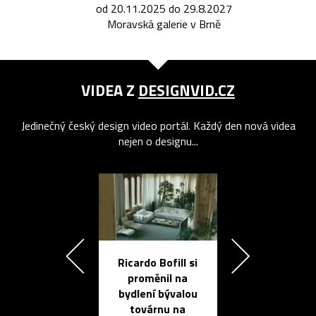
od 20.11.2025 do 29.8.2027
Moravská galerie v Brně
VIDEA Z
DESIGNVID.CZ
Jedinečný český design video portál. Každý den nová videa
nejen o designu...
Ricardo Bofill si
Přichází ten
proměnil na
propracovan
bydlení bývalou
elektronic
továrnu na
zápisník