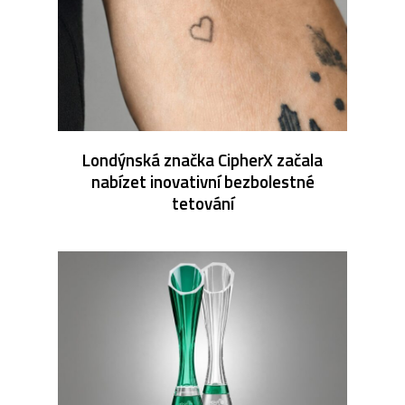
Londýnská značka CipherX začala
nabízet inovativní bezbolestné
tetování