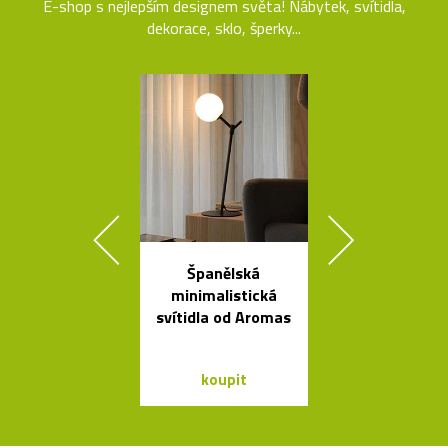
E-shop s nejlepším designem světa! Nábytek, svítidla,
dekorace, sklo, šperky...
Španělská
Elegantn
minimalistická
květináč
svítidla od Aromas
Botanique 
kovovém pod
koupit
koupit