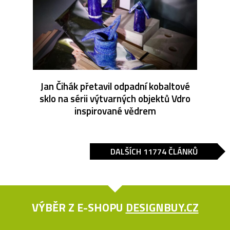
Jan Čihák přetavil odpadní kobaltové
sklo na sérii výtvarných objektů Vdro
inspirované vědrem
DALŠÍCH 11774 ČLÁNKŮ
VÝBĚR Z E-SHOPU
DESIGNBUY.CZ