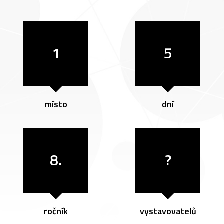
1
5
místo
dní
8.
?
ročník
vystavovatelů