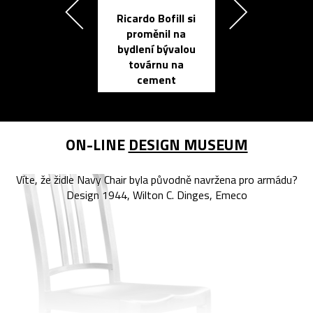
Ricardo Bofill si
Přichází ten
proměnil na
propracovan
bydlení bývalou
elektronic
továrnu na
zápisník
cement
reMarkable
ON-LINE
DESIGN MUSEUM
Víte, že židle Navy Chair byla původně navržena pro armádu?
Design 1944, Wilton C. Dinges, Emeco