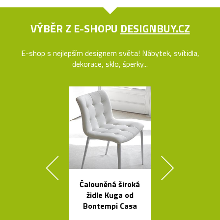
VÝBĚR Z E-SHOPU
DESIGNBUY.CZ
E-shop s nejlepším designem světa! Nábytek, svítidla,
dekorace, sklo, šperky...
Čalouněná široká
Geometric
židle Kuga od
tvarovaná sví
Bontempi Casa
Form