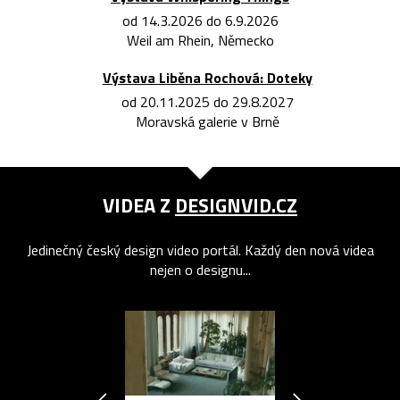
od 14.3.2026 do 6.9.2026
Weil am Rhein, Německo
Výstava Liběna Rochová: Doteky
od 20.11.2025 do 29.8.2027
Moravská galerie v Brně
VIDEA Z
DESIGNVID.CZ
Jedinečný český design video portál. Každý den nová videa
nejen o designu...