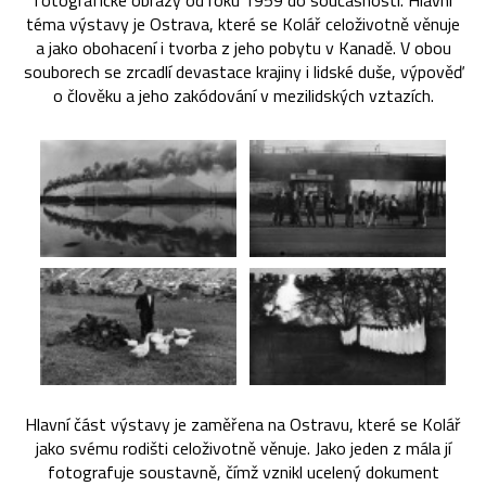
fotografické obrazy od roku 1959 do současnosti. Hlavní
téma výstavy je Ostrava, které se Kolář celoživotně věnuje
a jako obohacení i tvorba z jeho pobytu v Kanadě. V obou
souborech se zrcadlí devastace krajiny i lidské duše, výpověď
o člověku a jeho zakódování v mezilidských vztazích.
Hlavní část výstavy je zaměřena na Ostravu, které se Kolář
jako svému rodišti celoživotně věnuje. Jako jeden z mála jí
fotografuje soustavně, čímž vznikl ucelený dokument