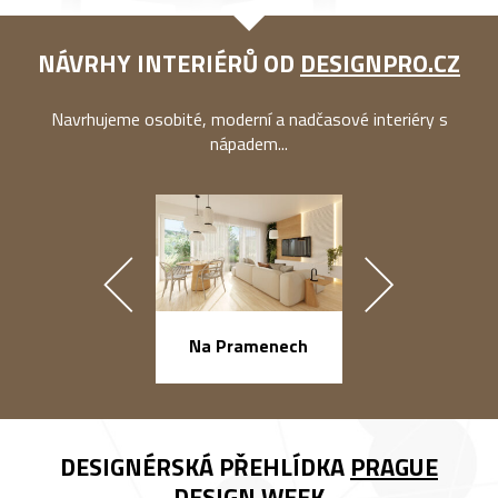
NÁVRHY INTERIÉRŮ OD
DESIGNPRO.CZ
Navrhujeme osobité, moderní a nadčasové interiéry s
nápadem...
náměstí Na Ba
Na Pramenech
DESIGNÉRSKÁ PŘEHLÍDKA
PRAGUE
DESIGN WEEK