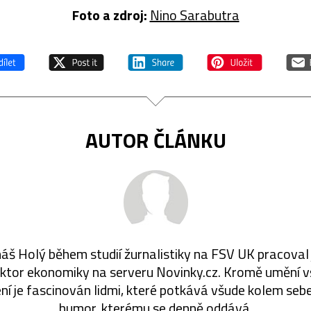
Foto a zdroj:
Nino Sarabutra
AUTOR ČLÁNKU
š Holý během studií žurnalistiky na FSV UK pracoval
ktor ekonomiky na serveru Novinky.cz. Kromě umění 
í je fascinován lidmi, které potkává všude kolem sebe
humor, kterému se denně oddává.