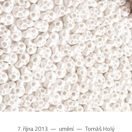
7. října 2013
––
umění
––
Tomáš Holý