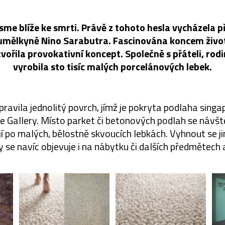
e blíže ke smrti. Právě z tohoto hesla vycházela p
umělkyně Nino Sarabutra. Fascinována koncem život
vořila provokativní koncept. Společně s přáteli, rodin
vyrobila sto tisíc malých porcelánových lebek.
ipravila jednolitý povrch, jímž je pokryta podlaha singa
Gallery. Místo parket či betonových podlah se návšt
í po malých, bělostně skvoucích lebkách. Vyhnout se j
y se navíc objevuje i na nábytku či dalších předmětech 