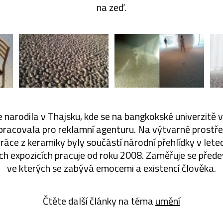
na zeď.
 narodila v Thajsku, kde se na bangkokské univerzitě
pracovala pro reklamní agenturu. Na výtvarné prostře
í práce z keramiky byly součástí národní přehlídky v let
 expozicích pracuje od roku 2008. Zaměřuje se před
ve kterých se zabývá emocemi a existencí člověka.
Čtěte další články na téma
umění