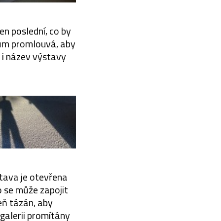
 ten poslední, co by
kům promlouvá, aby
e i název výstavy
stava je otevřena
ho se může zapojit
eň tázán, aby
 galerii promítány