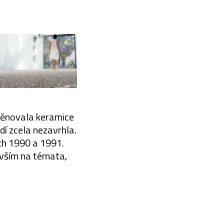
 věnovala keramice
dí zcela nezavrhla.
ech 1990 a 1991.
evším na témata,