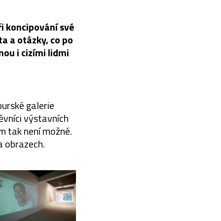
ři koncipování své
a a otázky, co po
ou i cizími lidmi
purské galerie
ěvníci výstavních
im tak není možné.
a obrazech.