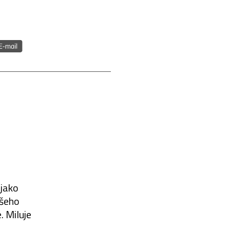
 jako
všeho
. Miluje