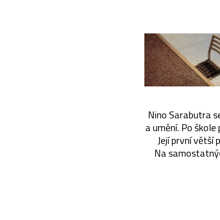
Nino Sarabutra se
a umění. Po škole 
Její první větš
Na samostatných