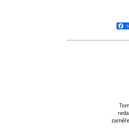
Tomá
reda
zaměřen