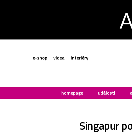
e-shop
videa
interiéry
homepage
události
Singapur po