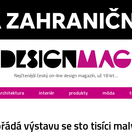
Nejčtenější český on-line design magazín, už 18 let…
architektura
interiér
produkty
móda
t
řádá výstavu se sto tisíci ma