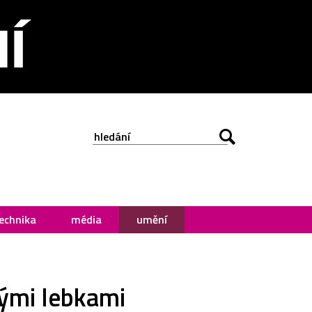
echnika
média
umění
lými lebkami