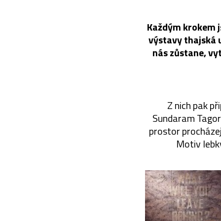
Každým krokem jsm
výstavy thajská 
nás zůstane, vyt
Z nich pak př
Sundaram Tagore 
prostor procházej
Motiv lebk