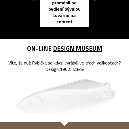
proměnil na
propracovan
bydlení bývalou
elektronic
továrnu na
zápisník
cement
reMarkable
ON-LINE
DESIGN MUSEUM
Víte, že nůž Rybička se kdysi vyráběl ve třech velikostech?
Design 1902, Mikov