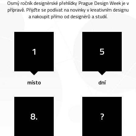
Osmý ročník designérské přehlídky Prague Design Week je v
přípravě. Přijďte se podívat na novinky v kreativním designu
a nakoupit přímo od designérů a studií.
1
5
místo
dní
8.
?