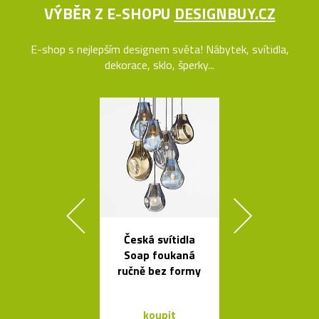
VÝBĚR Z E-SHOPU
DESIGNBUY.CZ
E-shop s nejlepším designem světa! Nábytek, svítidla,
dekorace, sklo, šperky...
Česká svítidla
Kolekce
Soap foukaná
skleněných sví
ručně bez formy
Bulb a Mega 
koupit
koupit