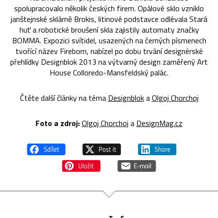
spolupracovalo několik českých firem. Opálové sklo vzniklo
janštejnské sklárně Brokis, litinové podstavce odlévala Stará
huť a robotické broušení skla zajistily automaty značky
BOMMA. Expozici svítidel, usazených na černých písmenech
tvořící název Fireborn, nabízel po dobu trvání designérské
přehlídky Designblok 2013 na výtvarný design zaměřený Art
House Colloredo-Mansfeldský palác.
Čtěte další články na téma
Designblok
a
Olgoj Chorchoj
Foto a zdroj:
Olgoj Chorchoj
a
DesignMag.cz