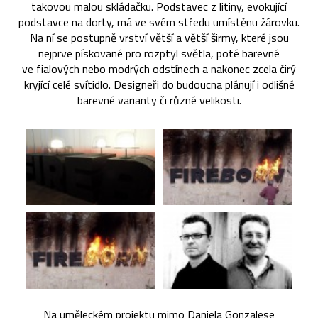
takovou malou skládačku. Podstavec z litiny, evokující
podstavce na dorty, má ve svém středu umístěnu žárovku.
Na ní se postupně vrství větší a větší širmy, které jsou
nejprve pískované pro rozptyl světla, poté barevné
ve fialových nebo modrých odstínech a nakonec zcela čirý
kryjící celé svítidlo. Designeři do budoucna plánují i odlišné
barevné varianty či různé velikosti.
Na uměleckém projektu mimo Daniela Gonzalese