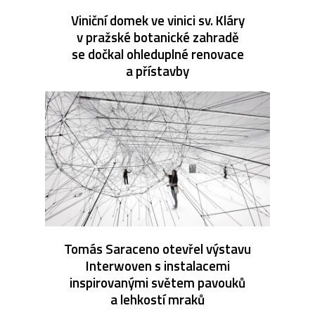
Viniční domek ve vinici sv. Kláry
v pražské botanické zahradě
se dočkal ohleduplné renovace
a přístavby
Tomás Saraceno otevřel výstavu
Interwoven s instalacemi
inspirovanými světem pavouků
a lehkostí mraků