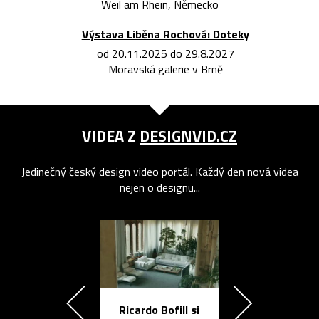
Weil am Rhein, Německo
Výstava Liběna Rochová: Doteky
od 20.11.2025 do 29.8.2027
Moravská galerie v Brně
VIDEA Z
DESIGNVID.CZ
Jedinečný český design video portál. Každý den nová videa
nejen o designu...
Ricardo Bofill si
Přichází ten