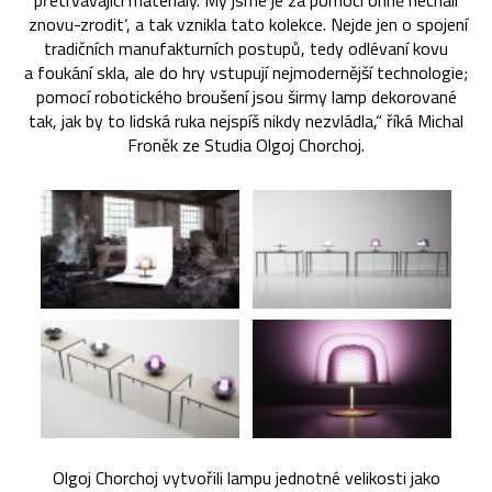
přetrvávající materiály. My jsme je za pomoci ohně nechali
‚znovu-zrodit‘, a tak vznikla tato kolekce. Nejde jen o spojení
tradičních manufakturních postupů, tedy odlévaní kovu
a foukání skla, ale do hry vstupují nejmodernější technologie;
pomocí robotického broušení jsou širmy lamp dekorované
tak, jak by to lidská ruka nejspíš nikdy nezvládla,“ říká Michal
Froněk ze Studia Olgoj Chorchoj.
Olgoj Chorchoj vytvořili lampu jednotné velikosti jako