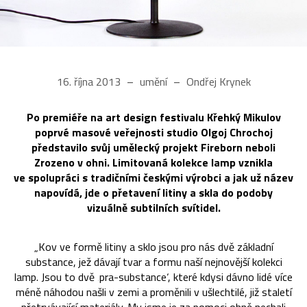
16. října 2013
umění
Ondřej Krynek
Po premiéře na art design festivalu Křehký Mikulov
poprvé masové veřejnosti studio Olgoj Chrochoj
představilo svůj umělecký projekt Fireborn neboli
Zrozeno v ohni. Limitovaná kolekce lamp vznikla
ve spolupráci s tradičními českými výrobci a jak už název
napovídá, jde o přetavení litiny a skla do podoby
vizuálně subtilních svítidel.
„Kov ve formě litiny a sklo jsou pro nás dvě základní
substance, jež dávají tvar a formu naší nejnovější kolekci
lamp. Jsou to dvě ‚pra-substance‘, které kdysi dávno lidé více
méně náhodou našli v zemi a proměnili v ušlechtilé, již staletí