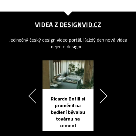
VIDEA Z
DESIGNVID.CZ
Jedinečný český design video portál. Každý den nová videa
nejen o designu...
Ricardo Bofill si
Přichází ten
proměnil na
propracovan
bydlení bývalou
elektronic
továrnu na
zápisník
cement
reMarkable