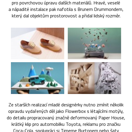
pro povrchovou úpravu dalších materiálů. Hravé, veselé
a nápadité instalace pak nafotila s Brunem Drummondem,
který dal objektům prostorovost a přidal lidský rozměr.
Ze starších realizací mladé designérky nutno zmínit několik
opravdu vydařených děl jako Flowerbox s létajícími motýly,
do detailu propracovaný značně deformovaný Paper House,
krátký klip pro automobilku Toyota, reklamu pro značku
Coca-Cola, spolupráci si Timeme Burtonem nebo šaty