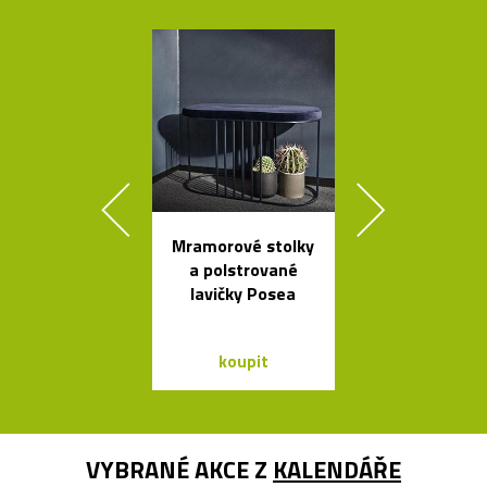
Mramorové stolky
Prémiové ita
a polstrované
polstrova
lavičky Posea
postele o
Bontempi Le
Design
koupit
koupit
VYBRANÉ AKCE Z
KALENDÁŘE