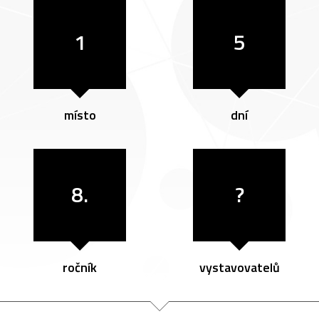
1
5
místo
dní
8.
?
ročník
vystavovatelů