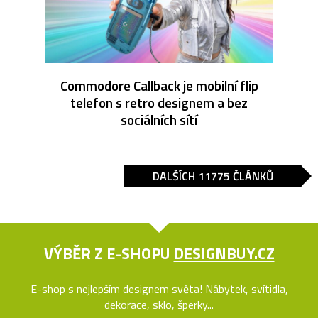
Commodore Callback je mobilní flip
telefon s retro designem a bez
sociálních sítí
DALŠÍCH 11775 ČLÁNKŮ
VÝBĚR Z E-SHOPU
DESIGNBUY.CZ
E-shop s nejlepším designem světa! Nábytek, svítidla,
dekorace, sklo, šperky...