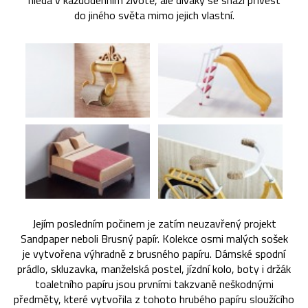
hledá v každodenním životě, ale diváky se snaží přivést
do jiného světa mimo jejich vlastní.
Jejím posledním počinem je zatím neuzavřený projekt
Sandpaper neboli Brusný papír. Kolekce osmi malých sošek
je vytvořena výhradně z brusného papíru. Dámské spodní
prádlo, skluzavka, manželská postel, jízdní kolo, boty i držák
toaletního papíru jsou prvními takzvaně neškodnými
předměty, které vytvořila z tohoto hrubého papíru sloužícího