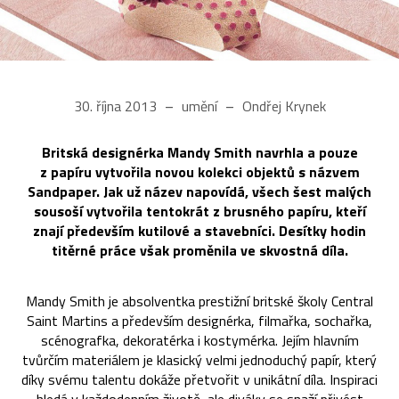
30. října 2013
umění
Ondřej Krynek
Britská designérka Mandy Smith navrhla a pouze
z papíru vytvořila novou kolekci objektů s názvem
Sandpaper. Jak už název napovídá, všech šest malých
sousoší vytvořila tentokrát z brusného papíru, kteří
znají především kutilové a stavebníci. Desítky hodin
titěrné práce však proměnila ve skvostná díla.
Mandy Smith je absolventka prestižní britské školy Central
Saint Martins a především designérka, filmařka, sochařka,
scénografka, dekoratérka i kostymérka. Jejím hlavním
tvůrčím materiálem je klasický velmi jednoduchý papír, který
díky svému talentu dokáže přetvořit v unikátní díla. Inspiraci